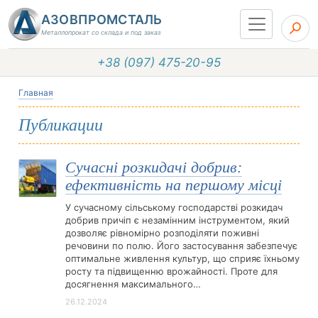
АЗОВПРОМСТАЛЬ
Металлопрокат со склада и под заказ
+38 (097) 475-20-95
Главная
Публикации
Сучасні розкидачі добрив:
ефективність на першому місці
У сучасному сільському господарстві розкидач
добрив причіп є незамінним інструментом, який
дозволяє рівномірно розподіляти поживні
речовини по полю. Його застосування забезпечує
оптимальне живлення культур, що сприяє їхньому
росту та підвищенню врожайності. Проте для
досягнення максимального…
26.12.2024