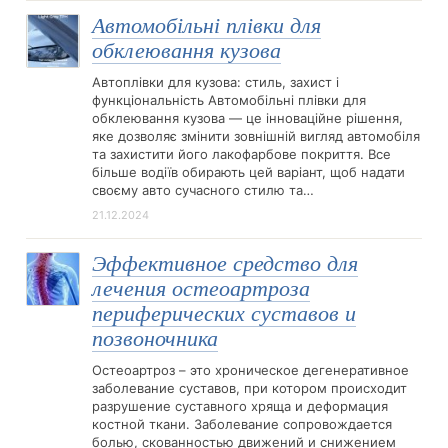
Автомобільні плівки для
обклеювання кузова
Автоплівки для кузова: стиль, захист і
функціональність Автомобільні плівки для
обклеювання кузова — це інноваційне рішення,
яке дозволяє змінити зовнішній вигляд автомобіля
та захистити його лакофарбове покриття. Все
більше водіїв обирають цей варіант, щоб надати
своєму авто сучасного стилю та…
21.12.2024
Эффективное средство для
лечения остеоартроза
периферических суставов и
позвоночника
Остеоартроз – это хроническое дегенеративное
заболевание суставов, при котором происходит
разрушение суставного хряща и деформация
костной ткани. Заболевание сопровождается
болью, скованностью движений и снижением