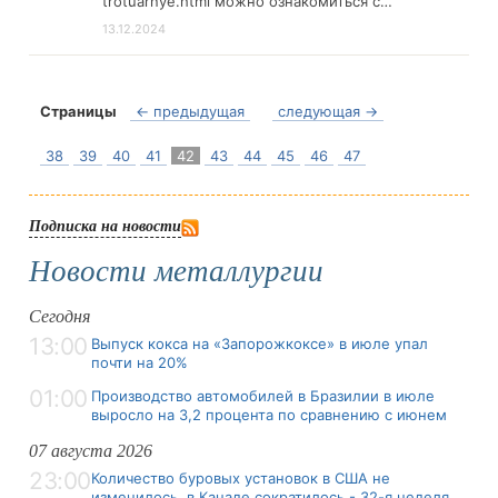
trotuarnye.html можно ознакомиться с…
13.12.2024
Страницы
← предыдущая
следующая →
38
39
40
41
42
43
44
45
46
47
Подписка на новости
Новости металлургии
Сегодня
13:00
Выпуск кокса на «Запорожкоксе» в июле упал
почти на 20%
01:00
Производство автомобилей в Бразилии в июле
выросло на 3,2 процента по сравнению с июнем
07 августа 2026
23:00
Количество буровых установок в США не
изменилось, в Канаде сократилось - 32-я неделя