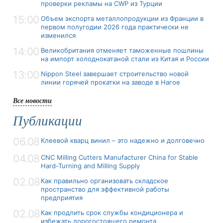
проверки рекламы на CWP из Турции
15:00
Объем экспорта металлопродукции из Франции в
первом полугодии 2026 года практически не
изменился
14:00
Великобритания отменяет таможенные пошлины
на импорт холоднокатаной стали из Китая и России
13:00
Nippon Steel завершает строительство новой
линии горячей прокатки на заводе в Нагое
Все новости
Публикации
06.08
Клеевой кварц винил – это надежно и долговечно
04.08
CNC Milling Cutters Manufacturer China for Stable
Hard-Turning and Milling Supply
02.08
Как правильно организовать складское
пространство для эффективной работы
предприятия
02.08
Как продлить срок службы кондиционера и
избежать дорогостоящего ремонта