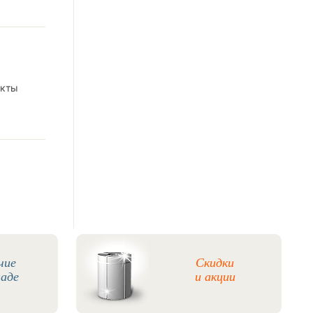
укты
чие
Скидки
ладе
и акции