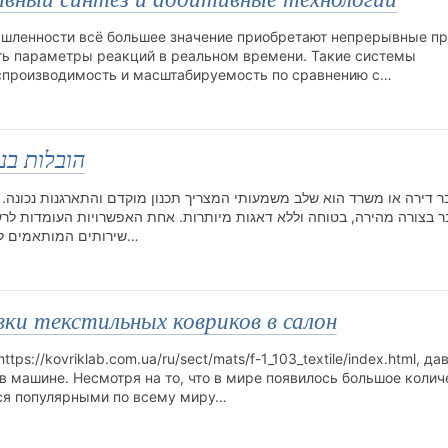
шленности всё большее значение приобретают непрерывные п
ть параметры реакций в реальном времени. Такие системы
спроизводимость и масштабируемость по сравнению с…
הובלות בנ
 דירה או משרד הוא שלב משמעותי המצריך תכנון מוקדם והתארגנות נכונה
 בצורה מהירה, בטוחה וללא דאגות מיותרות. אחת האפשרויות העומדות לרש
שירותים המותאמים לצרכים שונים של משפחות, עסקים ובעלי מקצוע. נתניה…
ки текстильных ковриков в салон
s://kovriklab.com.ua/ru/sect/mats/f-1_103_textile/index.html, да
 машине. Несмотря на то, что в мире появилось большое колич
тся популярными по всему миру…