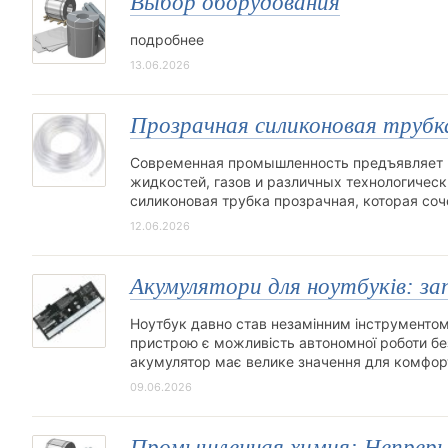
Выбор оборудования
подробнее
13.06.2026
Прозрачная силиконовая трубка
Современная промышленность предъявляет в
жидкостей, газов и различных технологичес
силиконовая трубка прозрачная, которая соч
12.06.2026
Акумулятори для ноутбуків: з
Ноутбук давно став незамінним інструментом 
пристрою є можливість автономної роботи бе
акумулятор має велике значення для комфортн
09.06.2026
Промышленная химия: Непреры