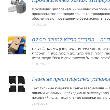
В условиях цифровизации химической промы
процессы, позволяющие точно контролирова
обеспечивают повышенную безопасность, во
07.06.2026
תניה – המדריך המלא למעבר מוצלח
. רבים מתושבי העיר מחפשים פתרון שיאפשר לבצע את
ות הלקוחות היא מקצוענים הובלות בנתניה, המספקת
05.06.2026
Главные преимущества установ
Текстильные коврики в салон автомобиля — http
одними из самых необходимых аксессуаров в
покрытий пола, текстильные коврики остаю
28.05.2026