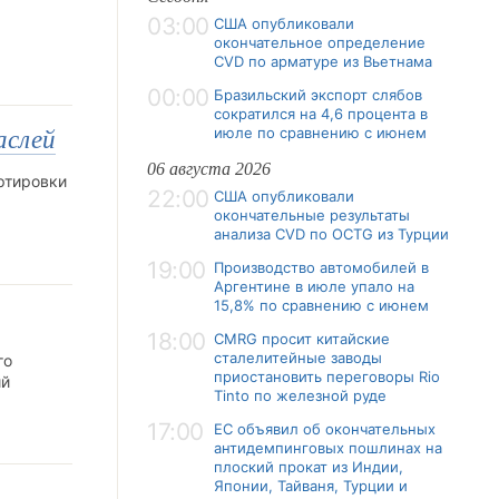
03:00
США опубликовали
окончательное определение
CVD по арматуре из Вьетнама
00:00
Бразильский экспорт слябов
сократился на 4,6 процента в
июле по сравнению с июнем
аслей
06 августа 2026
ртировки
22:00
США опубликовали
окончательные результаты
анализа CVD по OCTG из Турции
19:00
Производство автомобилей в
Аргентине в июле упало на
15,8% по сравнению с июнем
18:00
CMRG просит китайские
сталелитейные заводы
го
приостановить переговоры Rio
ий
Tinto по железной руде
17:00
ЕС объявил об окончательных
антидемпинговых пошлинах на
плоский прокат из Индии,
Японии, Тайваня, Турции и