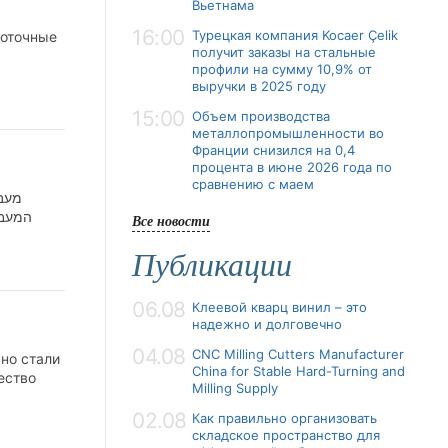
Вьетнама
16:00
Турецкая компания Kocaer Çelik
роточные
получит заказы на стальные
профили на сумму 10,9% от
выручки в 2025 году
15:00
Объем производства
металлопромышленности во
Франции снизился на 0,4
процента в июне 2026 года по
сравнению с маем
מעבר
המעבר
Все новости
Публикации
06.08
Клеевой кварц винил – это
надежно и долговечно
04.08
CNC Milling Cutters Manufacturer
вно стали
China for Stable Hard-Turning and
ество
Milling Supply
02.08
Как правильно организовать
складское пространство для