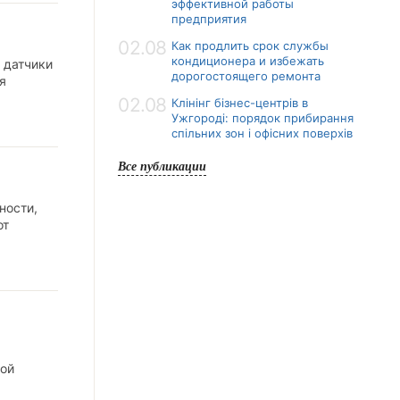
эффективной работы
предприятия
02.08
Как продлить срок службы
кондиционера и избежать
 датчики
дорогостоящего ремонта
я
02.08
Клінінг бізнес-центрів в
Ужгороді: порядок прибирання
спільних зон і офісних поверхів
Все публикации
ности,
от
вой