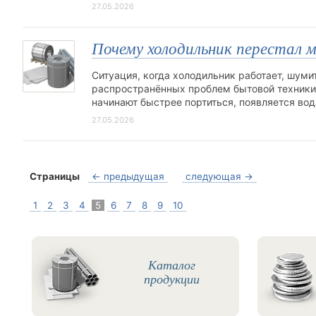
27.05.2026
Почему холодильник перестал м
Ситуация, когда холодильник работает, шумит
распространённых проблем бытовой техники.
начинают быстрее портиться, появляется во
27.05.2026
Страницы
← предыдущая
следующая →
1
2
3
4
5
6
7
8
9
10
Каталог
продукции