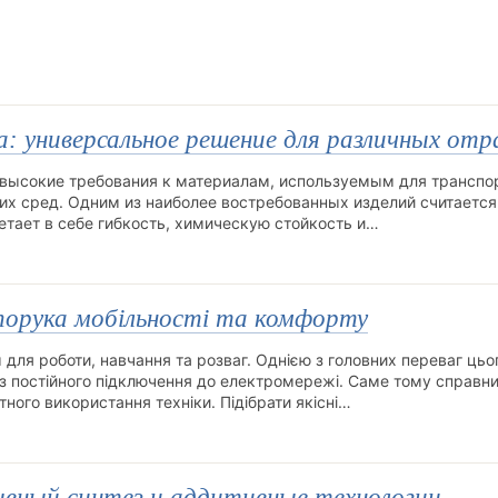
: универсальное решение для различных отр
ысокие требования к материалам, используемым для транспо
ких сред. Одним из наиболее востребованных изделий считается
етает в себе гибкость, химическую стойкость и…
апорука мобільності та комфорту
для роботи, навчання та розваг. Однією з головних переваг цьо
з постійного підключення до електромережі. Саме тому справн
ого використання техніки. Підібрати якісні…
вный синтез и аддитивные технологии