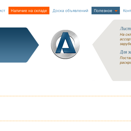
ист
Наличие на складе
Доска объявлений
Полезное
Кон
Лист
На ск
ассорт
заруб
Для з
Поста
раскро