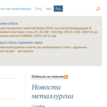
тактная информация
Eng
Укр
Рус
овая сталь
ладе находится в наличии более 2000 тонн металлопродукции. В
именте листовая сталь 20, 45, 65Г, 10ХСНД, 09Г2С, 40Х, 30ХГСА, их
ежные аналоги S690QL, S355, A514 и др.
аказ стали оправьте заказ
вим необходимое количество любой марки стали с заданным
ем за две - три недели.
Подписка на новости
Новости
металлургии
Сегодня