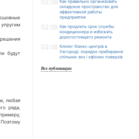
02.08
Как правильно организовать
складское пространство для
эффективной работы
есшовные
предприятия
 упругим
02.08
Как продлить срок службы
кондиционера и избежать
дорогостоящего ремонта
 решения
02.08
Клінінг бізнес-центрів в
Ужгороді: порядок прибирання
ли будут
спільних зон і офісних поверхів
Все публикации
ак, любая
го ряда,
примеру,
 Поэтому