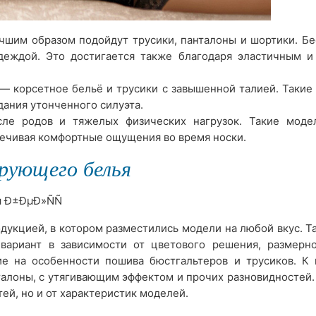
учшим образом подойдут трусики, панталоны и шортики. Б
еждой. Это достигается также благодаря эластичным и
— корсетное бельё и трусики с завышенной талией. Такие
дания утонченного силуэта.
ле родов и тяжелых физических нагрузок. Такие моде
печивая комфортные ощущения во время носки.
рующего белья
одукцией, в котором разместились модели на любой вкус. Т
ариант в зависимости от цветового решения, размерно
е на особенности пошива бюстгальтеров и трусиков. К 
талоны, с утягивающим эффектом и прочих разновидностей.
ей, но и от характеристик моделей.