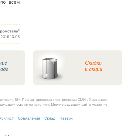
 по всем
®
промсталь
 2019 10:08
чие
Скидки
ладе
и акции
удитории 18+. При цитировании электронными СМИ обязательно
дексации ссылки на источник. Мнение редакции сайта может не
йс-лист
Объявления
Склад
Наверх