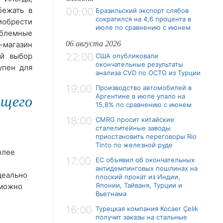
бежать в
00:00
Бразильский экспорт слябов
сократился на 4,6 процента в
обрести
июле по сравнению с июнем
блемные
06 августа 2026
-магазин
22:00
ой выбор
США опубликовали
окончательные результаты
упен для
анализа CVD по OCTG из Турции
19:00
Производство автомобилей в
Аргентине в июле упало на
щего
15,8% по сравнению с июнем
18:00
CMRG просит китайские
сталелитейные заводы
приостановить переговоры Rio
Tinto по железной руде
олее
17:00
ЕС объявил об окончательных
антидемпинговых пошлинах на
деально
плоский прокат из Индии,
Японии, Тайваня, Турции и
 можно
Вьетнама
16:00
Турецкая компания Kocaer Çelik
получит заказы на стальные