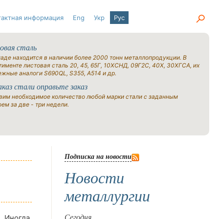
тактная информация
Eng
Укр
Рус
овая сталь
ладе находится в наличии более 2000 тонн металлопродукции. В
именте листовая сталь 20, 45, 65Г, 10ХСНД, 09Г2С, 40Х, 30ХГСА, их
ежные аналоги S690QL, S355, A514 и др.
аказ стали оправьте заказ
вим необходимое количество любой марки стали с заданным
ем за две - три недели.
Подписка на новости
Новости
металлургии
 Иногда,
Сегодня