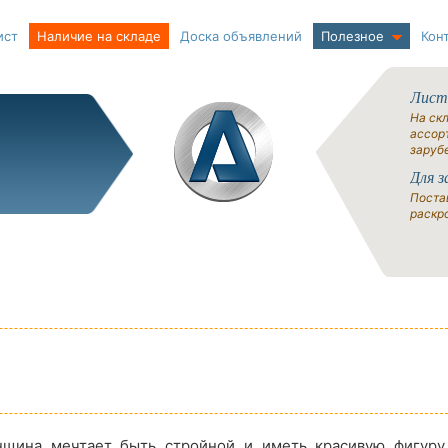
ист
Наличие на складе
Доска объявлений
Полезное
Кон
Лист
На ск
ассорт
заруб
Для з
Поста
раскро
щина мечтает быть стройной и иметь красивую фигуру.