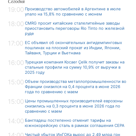
Сегодня
19:00
Производство автомобилей в Аргентине в июле
упало на 15,8% по сравнению с июнем
18:00
CMRG просит китайские сталелитейные заводы
приостановить переговоры Rio Tinto по железной
руде
17:00
ЕС объявил об окончательных антидемпинговых
пошлинах на плоский прокат из Индии, Японии,
Тайваня, Турции и Вьетнама
16:00
Турецкая компания Kocaer Çelik получит заказы на
стальные профили на сумму 10,9% от выручки в
2025 году
15:00
Объем производства металлопромышленности во
Франции снизился на 0,4 процента в июне 2026
года по сравнению с маем
15:00
Цены промышленных производителей еврозоны
снизились на 0,3 процента в июне 2026 года по
сравнению с маем
14:00
Бангладеш постепенно отменит тарифы на
южнокорейскую сталь в рамках соглашения CEPA
14:00
Чистый убыток ИнГОКа вырос до 2,49 млрд грн