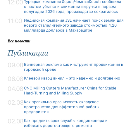
12:00
Турецкая компания &quot;Чемташ&quot; сообщила
о чистом убытке и снижении выручки в первом
полугодии 2026 года, производство сократилось
11:00
Индийская компания JSL начинает поиск земли для
нового сталелитейного завода стоимостью 4,20
миллиарда долларов в Махараштре
Все новости
Публикации
09.08
Баннерная реклама как инструмент продвижения в
городской среде
06.08
Клеевой кварц винил – это надежно и долговечно
04.08
CNC Milling Cutters Manufacturer China for Stable
Hard-Turning and Milling Supply
02.08
Как правильно организовать складское
пространство для эффективной работы
предприятия
02.08
Как продлить срок службы кондиционера и
избежать дорогостоящего ремонта