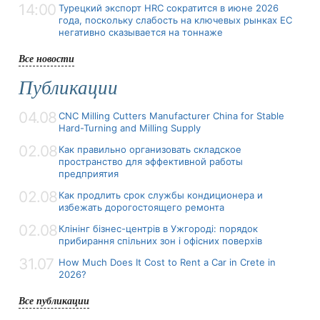
14:00
Турецкий экспорт HRC сократится в июне 2026
года, поскольку слабость на ключевых рынках ЕС
негативно сказывается на тоннаже
Все новости
Публикации
04.08
CNC Milling Cutters Manufacturer China for Stable
Hard-Turning and Milling Supply
02.08
Как правильно организовать складское
пространство для эффективной работы
предприятия
02.08
Как продлить срок службы кондиционера и
избежать дорогостоящего ремонта
02.08
Клінінг бізнес-центрів в Ужгороді: порядок
прибирання спільних зон і офісних поверхів
31.07
How Much Does It Cost to Rent a Car in Crete in
2026?
Все публикации