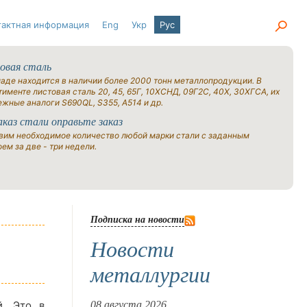
тактная информация
Eng
Укр
Рус
овая сталь
ладе находится в наличии более 2000 тонн металлопродукции. В
именте листовая сталь 20, 45, 65Г, 10ХСНД, 09Г2С, 40Х, 30ХГСА, их
ежные аналоги S690QL, S355, A514 и др.
аказ стали оправьте заказ
вим необходимое количество любой марки стали с заданным
ем за две - три недели.
Подписка на новости
Новости
металлургии
й. Это в
08 августа 2026