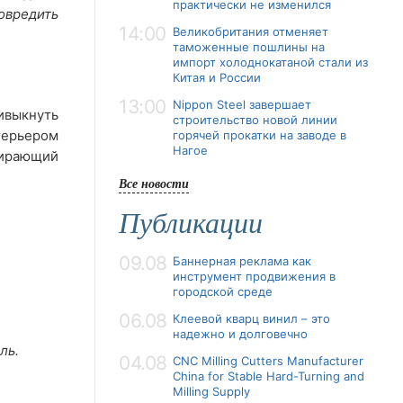
практически не изменился
овредить
14:00
Великобритания отменяет
таможенные пошлины на
импорт холоднокатаной стали из
Китая и России
13:00
Nippon Steel завершает
ивыкнуть
строительство новой линии
терьером
горячей прокатки на заводе в
Нагое
пирающий
Все новости
Публикации
09.08
Баннерная реклама как
инструмент продвижения в
городской среде
06.08
Клеевой кварц винил – это
надежно и долговечно
ль.
04.08
CNC Milling Cutters Manufacturer
China for Stable Hard-Turning and
Milling Supply