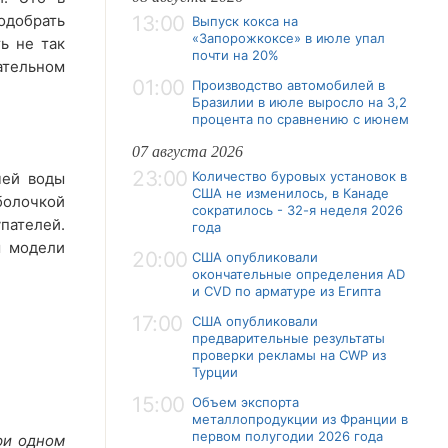
добрать
13:00
Выпуск кокса на
«Запорожкоксе» в июле упал
ь не так
почти на 20%
ательном
01:00
Производство автомобилей в
Бразилии в июле выросло на 3,2
процента по сравнению с июнем
07 августа 2026
23:00
Количество буровых установок в
чей воды
США не изменилось, в Канаде
болочкой
сократилось - 32-я неделя 2026
пателей.
года
м модели
20:00
США опубликовали
окончательные определения AD
и CVD по арматуре из Египта
17:00
США опубликовали
предварительные результаты
проверки рекламы на CWP из
Турции
15:00
Объем экспорта
металлопродукции из Франции в
первом полугодии 2026 года
ри одном