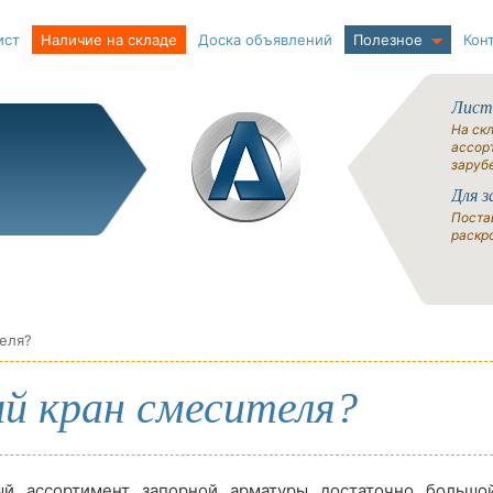
ист
Наличие на складе
Доска объявлений
Полезное
Кон
Лист
На ск
ассорт
заруб
Для з
Поста
раскро
еля?
й кран смесителя?
й ассортимент запорной арматуры достаточно большо