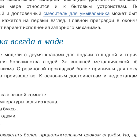
вой мере относится и к бытовым устройствам. По
ый и долговечный
смеситель для умывальника
может быт
к кажется на первый взгляд. Главной преградой в оконч
т вариант исполнения запорного механизма.
ка всегда в моде
е модели с двумя кранами для подачи холодной и горя
для большинства людей. За внешней металлической о
анизма. С резиновой прокладкой более привычны для поку
в производстве. К основным достоинствам и недостатка
а в ванной комнате.
мпературы воды из крана.
а буксы.
годами.
.
похвастать более продолжительным сроком службы. Но, п