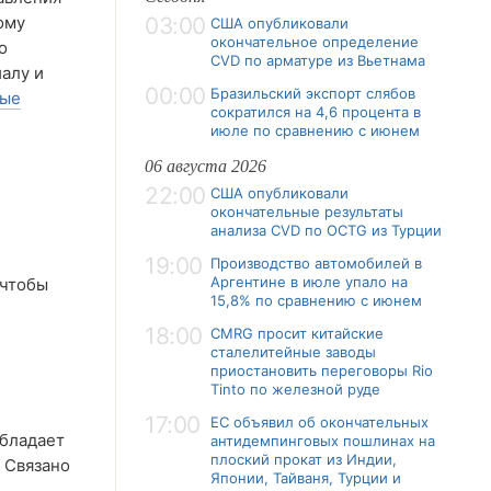
ому
03:00
США опубликовали
окончательное определение
о
CVD по арматуре из Вьетнама
алу и
00:00
Бразильский экспорт слябов
ные
сократился на 4,6 процента в
июле по сравнению с июнем
06 августа 2026
22:00
США опубликовали
окончательные результаты
анализа CVD по OCTG из Турции
19:00
Производство автомобилей в
Аргентине в июле упало на
 чтобы
15,8% по сравнению с июнем
18:00
CMRG просит китайские
сталелитейные заводы
приостановить переговоры Rio
Tinto по железной руде
17:00
ЕС объявил об окончательных
обладает
антидемпинговых пошлинах на
плоский прокат из Индии,
 Связано
Японии, Тайваня, Турции и