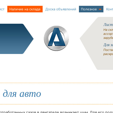
ист
Наличие на складе
Доска объявлений
Полезное
Кон
Лист
На ск
ассорт
заруб
Для з
Поста
раскро
 для авто
отработанных газов в двигателе возникает шум. Для его по