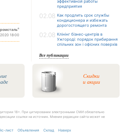
эффективной работы
предприятия
02.08
Как продлить срок службы
кондиционера и избежать
дорогостоящего ремонта
®
промсталь
02.08
Клінінг бізнес-центрів в
 2020 18:00
Ужгороді: порядок прибирання
спільних зон і офісних поверхів
Все публикации
чие
Скидки
ладе
и акции
удитории 18+. При цитировании электронными СМИ обязательно
дексации ссылки на источник. Мнение редакции сайта может не
йс-лист
Объявления
Склад
Наверх