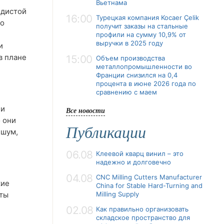
Вьетнама
одистой
16:00
Турецкая компания Kocaer Çelik
го
получит заказы на стальные
профили на сумму 10,9% от
выручки в 2025 году
и
в плане
15:00
Объем производства
металлопромышленности во
Франции снизился на 0,4
процента в июне 2026 года по
сравнению с маем
 и
Все новости
 они
Публикации
 шум,
06.08
Клеевой кварц винил – это
надежно и долговечно
04.08
CNC Milling Cutters Manufacturer
кие
China for Stable Hard-Turning and
иты
Milling Supply
02.08
Как правильно организовать
складское пространство для