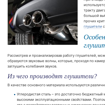
используетс
тракту двиг
большой выб
прочих крит
глушители
с
Особе
глуши
Рассмотрев и проанализировав работу глушителей, мож
образуются звуковые волны, которые, проходя по камер
заглушить колебания звуков.
Из чего производят глушители?
В качестве основного материала используются различн
Углеродистая сталь – это достаточно бюджетный 
высокими эксплуатационными свойствами. Поэтому
это с воздействием различных химических вещес