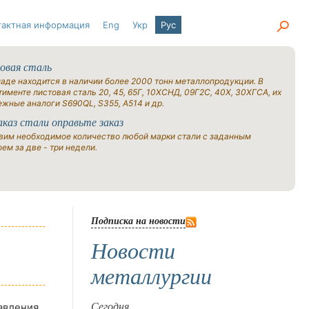
тактная информация
Eng
Укр
Рус
овая сталь
ладе находится в наличии более 2000 тонн металлопродукции. В
именте листовая сталь 20, 45, 65Г, 10ХСНД, 09Г2С, 40Х, 30ХГСА, их
ежные аналоги S690QL, S355, A514 и др.
аказ стали оправьте заказ
вим необходимое количество любой марки стали с заданным
ем за две - три недели.
Подписка на новости
Новости
металлургии
давления
Сегодня