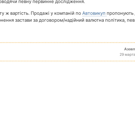
роводячи певну первинне дослідження.
 ту ж вартість. Продажі у компаній по
Автовикуп
пропонують 
рнення застави за договором/надійний валютна політика, пев
Азов
29 марта