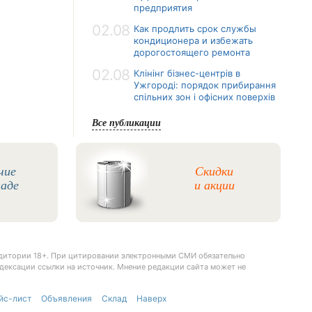
предприятия
02.08
Как продлить срок службы
кондиционера и избежать
дорогостоящего ремонта
02.08
Клінінг бізнес-центрів в
Ужгороді: порядок прибирання
спільних зон і офісних поверхів
Все публикации
чие
Скидки
ладе
и акции
удитории 18+. При цитировании электронными СМИ обязательно
дексации ссылки на источник. Мнение редакции сайта может не
йс-лист
Объявления
Склад
Наверх