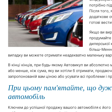
потрібно під
Після того, 
додаткове о
готові вест
Якщо ви вир
продумайте 
дилерської 
більш-Менне
випадку ви можете отримати неадекватно маленьку варт
В кінці кінців, при будь-якому Автовикуп ви абсолютно
або менше, ніж сума, яку ви хотіли б отримати, продаючи
запропонованій вам ціною або усувати всі проблеми і п
При цьому пам'ятайте, що дуж
автомобіль
Ключем до успішної продажу вашого автомобіля є його