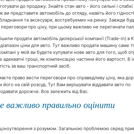
готувати до продажу. Знайте стан авто - його сильні і слабкі
як ви представите автомобіль до огляду, назвіть його гідності,
бладнання та аксесуари, востребуемих на ринку. Завжди бу
и переговори про ціну, при цьому важливо не перегинати па
ішили продати автомобіль дилерської компанії (Trade-in) в К
діапазон ціни для авто. Тут важливо продати машину саме ті
компані у якій ви будете купувати нове авто для того, щоб о
 адекватні гроші, як компенсацію частини його вартості. В 
ість за ваш транспортний засіб.
 маєте право вести переговори про справедливу ціну, яка до
 його на свій розсуд. Тут Вам вирішувати віддавати авто по
родавати дорожче. Все залежить від Вас.
е важливо правильно оцінити
 ціноутворення з розумом. Загальною проблемою серед при