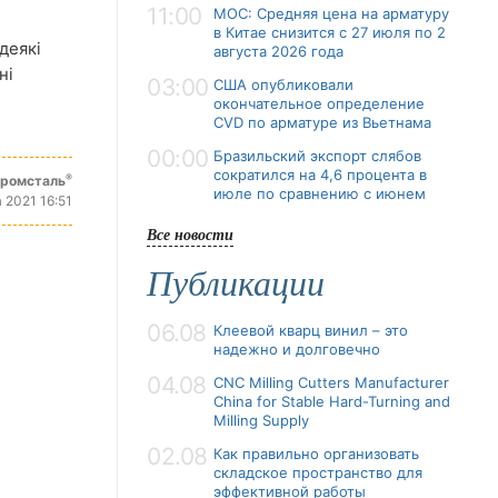
11:00
MOC: Средняя цена на арматуру
в Китае снизится с 27 июля по 2
деякі
августа 2026 года
ні
03:00
США опубликовали
окончательное определение
CVD по арматуре из Вьетнама
00:00
Бразильский экспорт слябов
сократился на 4,6 процента в
®
промсталь
июле по сравнению с июнем
 2021 16:51
Все новости
Публикации
06.08
Клеевой кварц винил – это
надежно и долговечно
04.08
CNC Milling Cutters Manufacturer
China for Stable Hard-Turning and
Milling Supply
02.08
Как правильно организовать
складское пространство для
эффективной работы