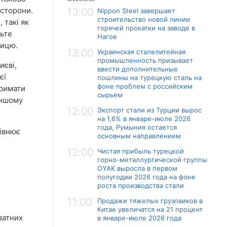
 сторони.
13:00
Nippon Steel завершает
строительство новой линии
 такі як
горячей прокатки на заводе в
дьте
Нагое
лицю.
13:00
Украинская сталелитейная
промышленность призывает
иєві,
ввести дополнительные
єї
пошлины на турецкую сталь на
фоне проблем с российским
тримати
сырьем
іншому
12:00
Экспорт стали из Турции вырос
на 1,6% в январе-июле 2026
года, Румыния остается
рівнює
основным направлением
12:00
Чистая прибыль турецкой
горно-металлургической группы
OYAK выросла в первом
полугодии 2026 года на фоне
роста производства стали
11:00
Продажи тяжелых грузовиков в
Китае увеличатся на 21 процент
ватних
в январе-июле 2026 года