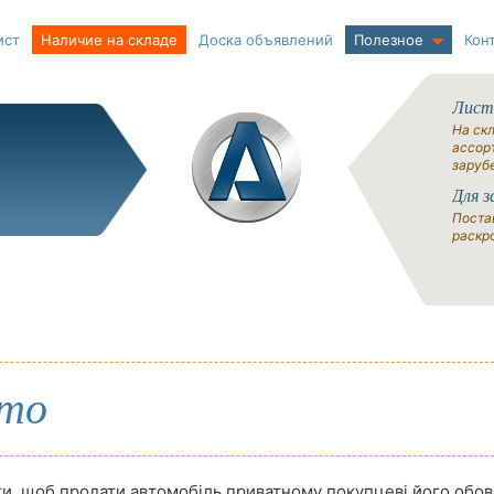
ист
Наличие на складе
Доска объявлений
Полезное
Кон
Лист
На ск
ассорт
заруб
Для з
Поста
раскро
вто
ти, щоб продати автомобіль приватному покупцеві його обов