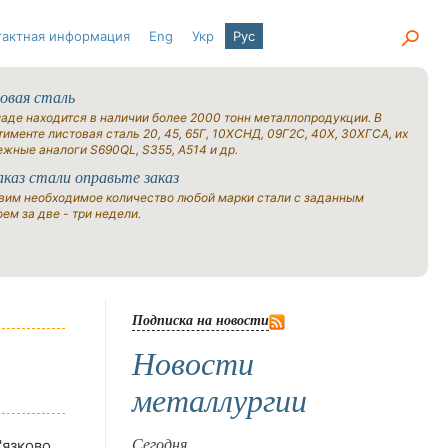
тактная информация
Eng
Укр
Рус
овая сталь
ладе находится в наличии более 2000 тонн металлопродукции. В
именте листовая сталь 20, 45, 65Г, 10ХСНД, 09Г2С, 40Х, 30ХГСА, их
ежные аналоги S690QL, S355, A514 и др.
аказ стали оправьте заказ
вим необходимое количество любой марки стали с заданным
ем за две - три недели.
Подписка на новости
Новости
металлургии
'язково
Сегодня