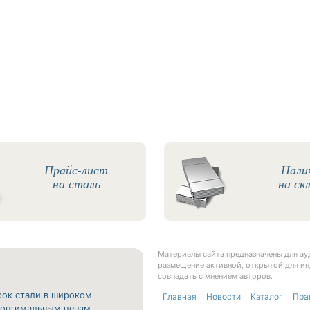
Прайс-лист
Нали
на сталь
на ск
Материалы сайта предназначены для а
размещение активной, открытой для ин
совпадать с мнением авторов.
рок стали в широком
Главная
Новости
Каталог
Пра
о оптимальным ценам.