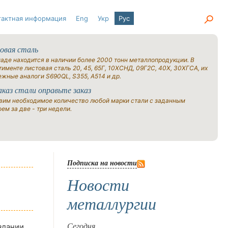
тактная информация
Eng
Укр
Рус
овая сталь
ладе находится в наличии более 2000 тонн металлопродукции. В
именте листовая сталь 20, 45, 65Г, 10ХСНД, 09Г2С, 40Х, 30ХГСА, их
ежные аналоги S690QL, S355, A514 и др.
аказ стали оправьте заказ
вим необходимое количество любой марки стали с заданным
ем за две - три недели.
Подписка на новости
Новости
металлургии
здании
Сегодня