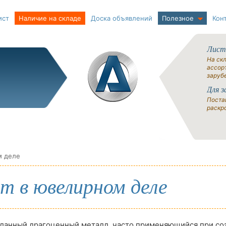
ист
Наличие на складе
Доска объявлений
Полезное
Кон
Лист
На ск
ассорт
заруб
Для з
Поста
раскро
м деле
т в ювелирном деле
еланный драгоценный металл, часто применяющийся при со