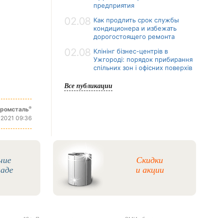
предприятия
02.08
Как продлить срок службы
кондиционера и избежать
дорогостоящего ремонта
02.08
Клінінг бізнес-центрів в
Ужгороді: порядок прибирання
спільних зон і офісних поверхів
Все публикации
®
промсталь
 2021 09:36
чие
Скидки
ладе
и акции