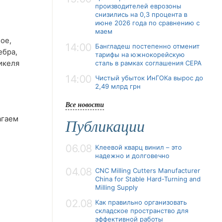
производителей еврозоны
снизились на 0,3 процента в
июне 2026 года по сравнению с
маем
ое,
14:00
Бангладеш постепенно отменит
ебра,
тарифы на южнокорейскую
икеля
сталь в рамках соглашения CEPA
14:00
Чистый убыток ИнГОКа вырос до
2,49 млрд грн
Все новости
агаем
Публикации
06.08
Клеевой кварц винил – это
надежно и долговечно
04.08
CNC Milling Cutters Manufacturer
China for Stable Hard-Turning and
Milling Supply
02.08
Как правильно организовать
складское пространство для
эффективной работы