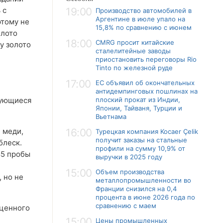
 с
19:00
Производство автомобилей в
Аргентине в июле упало на
этому не
15,8% по сравнению с июнем
олото
18:00
CMRG просит китайские
у золото
сталелитейные заводы
приостановить переговоры Rio
Tinto по железной руде
17:00
ЕС объявил об окончательных
антидемпинговых пошлинах на
зующиеся
плоский прокат из Индии,
Японии, Тайваня, Турции и
Вьетнама
 меди,
16:00
Турецкая компания Kocaer Çelik
получит заказы на стальные
блеск.
профили на сумму 10,9% от
85 пробы
выручки в 2025 году
15:00
Объем производства
, но не
металлопромышленности во
Франции снизился на 0,4
процента в июне 2026 года по
сравнению с маем
оценного
15:00
Цены промышленных