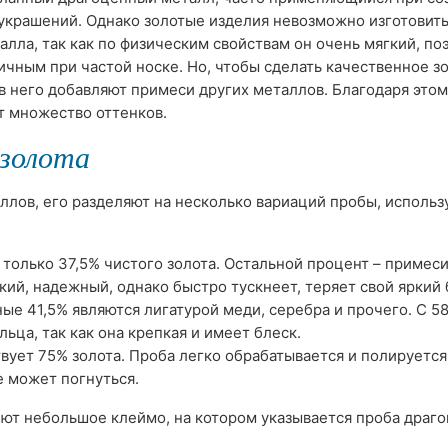
крашений. Однако золотые изделия невозможно изготовить
алла, так как по физическим свойствам он очень мягкий, по
ичным при частой носке. Но, чтобы сделать качественное з
в него добавляют примеси других металлов. Благодаря этом
т множество оттенков.
золота
ллов, его разделяют на несколько вариаций пробы, исполь
 только 37,5% чистого золота. Остальной процент – примеси
кий, надежный, однако быстро тускнеет, теряет свой яркий 
ные 41,5% являются лигатурой меди, серебра и прочего. С 5
ольца, так как она крепкая и имеет блеск.
твует 75% золота. Проба легко обрабатывается и полируется
е может погнуться.
ют небольшое клеймо, на котором указывается проба драг