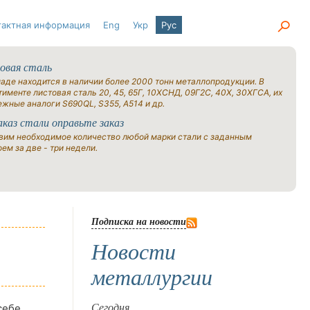
тактная информация
Eng
Укр
Рус
овая сталь
ладе находится в наличии более 2000 тонн металлопродукции. В
именте листовая сталь 20, 45, 65Г, 10ХСНД, 09Г2С, 40Х, 30ХГСА, их
ежные аналоги S690QL, S355, A514 и др.
аказ стали оправьте заказ
вим необходимое количество любой марки стали с заданным
ем за две - три недели.
Подписка на новости
Новости
металлургии
себе
Сегодня