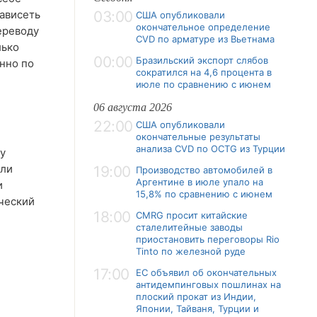
ависеть
03:00
США опубликовали
окончательное определение
ереводу
CVD по арматуре из Вьетнама
лько
00:00
Бразильский экспорт слябов
нно по
сократился на 4,6 процента в
июле по сравнению с июнем
06 августа 2026
22:00
США опубликовали
окончательные результаты
анализа CVD по OCTG из Турции
у
или
19:00
Производство автомобилей в
Аргентине в июле упало на
и
15,8% по сравнению с июнем
ческий
18:00
CMRG просит китайские
сталелитейные заводы
приостановить переговоры Rio
Tinto по железной руде
17:00
ЕС объявил об окончательных
антидемпинговых пошлинах на
плоский прокат из Индии,
Японии, Тайваня, Турции и