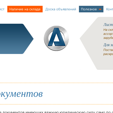
ист
Наличие на складе
Доска объявлений
Полезное
Кон
Лист
На ск
ассорт
заруб
Для з
Поста
раскро
окументов
е документов имеющих важную юридическую силу само по 