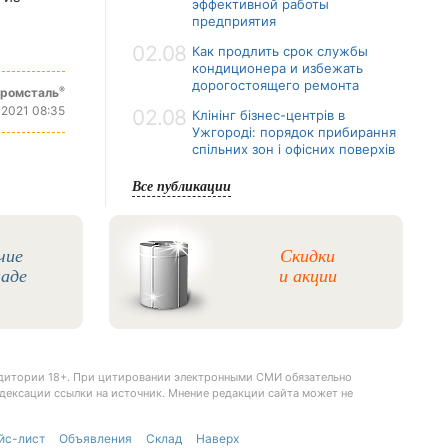
эффективной работы
предприятия
02.08
Как продлить срок службы
кондиционера и избежать
дорогостоящего ремонта
®
промсталь
 2021 08:35
02.08
Клінінг бізнес-центрів в
Ужгороді: порядок прибирання
спільних зон і офісних поверхів
Все публикации
чие
Скидки
ладе
и акции
удитории 18+. При цитировании электронными СМИ обязательно
дексации ссылки на источник. Мнение редакции сайта может не
йс-лист
Объявления
Склад
Наверх