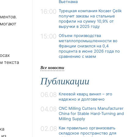
Вьетнама
16:00
Турецкая компания Kocaer Çelik
получит заказы на стальные
ментов.
профили на сумму 10,9% от
омогают
выручки в 2025 году
15:00
Объем производства
металлопромышленности во
Франции снизился на 0,4
процента в июне 2026 года по
осах
сравнению с маем
м текста
Все новости
Публикации
06.08
Клеевой кварц винил – это
надежно и долговечно
04.08
CNC Milling Cutters Manufacturer
China for Stable Hard-Turning and
Milling Supply
02.08
Как правильно организовать
ка
складское пространство для
 из