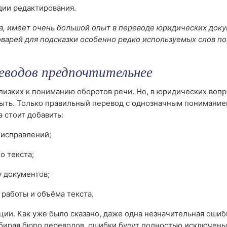
дии редактирования.
а, имеет очень большой опыт в переводе юридических доку
оварей для подсказки особенно редко используемых слов п
еводов предпочтительнее
изких к пониманию оборотов речи. Но, в юридических вопр
ыть. Только правильный перевод с однозначным понимание
 стоит добавить:
 исправлений;
о текста;
у документов;
 работы и объёма текста.
ии. Как уже было сказано, даже одна незначительная ошиб
ыбирая бюро переводов, ошибки будут полностью исключены