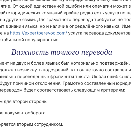
ятие. От одной единственной ошибки или опечатки может з
сайте юридических компаний крайне редко есть услуга по п
на другие языки. Для грамотного перевода требуется не то
т в знании языка, но и наличие определённого навыка. Име
не на
https://expertperevod.com/
услуга перевода документов
стабильной популярностью.
Важность точного перевода
ент на двух и более языках был нотариально подтверждён, 
должно возникнуть подозрений, что он неточно составлен 
авильно переведённые фрагменты текста. Любая ошибка ил
 будут причиной отклонения. Грамотно составленный юриди
переводом будет соответствовать следующим критериям:
ым для второй стороны.
ре документооборота.
еряется вторым сотрудником.