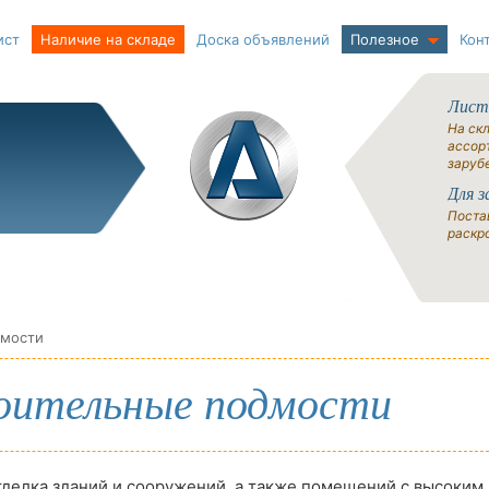
ист
Наличие на складе
Доска объявлений
Полезное
Кон
Лист
На ск
ассорт
заруб
Для з
Поста
раскро
дмости
оительные подмости
делка зданий и сооружений, а также помещений с высоким