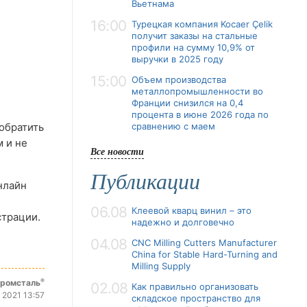
Вьетнама
16:00
Турецкая компания Kocaer Çelik
получит заказы на стальные
профили на сумму 10,9% от
выручки в 2025 году
15:00
Объем производства
металлопромышленности во
Франции снизился на 0,4
процента в июне 2026 года по
обратить
сравнению с маем
 и не
Все новости
Публикации
нлайн
06.08
Клеевой кварц винил – это
страции.
надежно и долговечно
04.08
CNC Milling Cutters Manufacturer
China for Stable Hard-Turning and
Milling Supply
®
промсталь
02.08
Как правильно организовать
 2021 13:57
складское пространство для