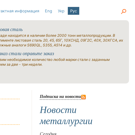
тактная информация
Eng
Укр
Рус
овая сталь
ладе находится в наличии более 2000 тонн металлопродукции. В
именте листовая сталь 20, 45, 65Г, 10ХСНД, 09Г2С, 40Х, 30ХГСА, их
ежные аналоги S690QL, S355, A514 и др.
аказ стали оправьте заказ
вим необходимое количество любой марки стали с заданным
ем за две - три недели.
Подписка на новости
Новости
металлургии
Сегодня