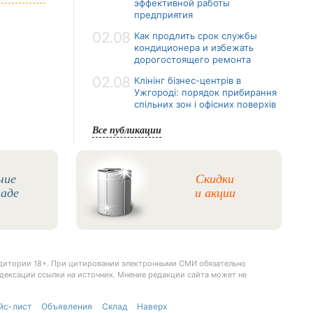
эффективной работы
предприятия
02.08
Как продлить срок службы
кондиционера и избежать
дорогостоящего ремонта
02.08
Клінінг бізнес-центрів в
Ужгороді: порядок прибирання
спільних зон і офісних поверхів
Все публикации
чие
Скидки
ладе
и акции
удитории 18+. При цитировании электронными СМИ обязательно
дексации ссылки на источник. Мнение редакции сайта может не
йс-лист
Объявления
Склад
Наверх