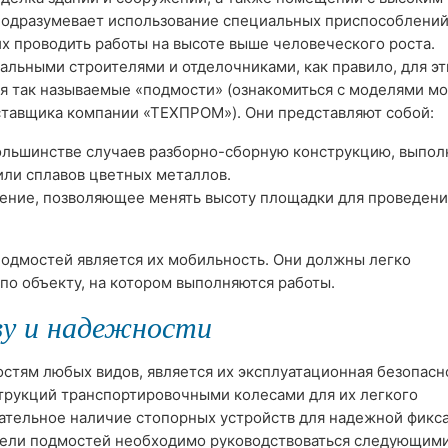
подразумевает использование специальных приспособлений
 проводить работы на высоте выше человеческого роста.
льными строителями и отделочниками, как правило, для эт
я так называемые «подмости» (ознакомиться с моделями 
ставщика компании «ТЕХПРОМ»). Они представляют собой:
большинстве случаев разборно-сборную конструкцию, выпо
или сплавов цветных металлов.
ение, позволяющее менять высоту площадки для проведени
одмостей является их мобильность. Они должны легко
по объекту, на котором выполняются работы.
ву и надежности
стям любых видов, является их эксплуатационная безопасн
струкций транспортировочными колесами для их легкого
ательное наличие стопорных устройств для надежной фикс
дели подмостей необходимо руководствоваться следующим