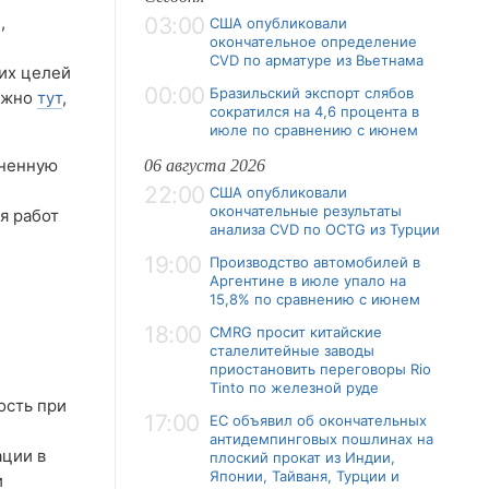
,
03:00
США опубликовали
окончательное определение
CVD по арматуре из Вьетнама
их целей
00:00
Бразильский экспорт слябов
можно
тут
,
сократился на 4,6 процента в
июле по сравнению с июнем
лненную
06 августа 2026
22:00
США опубликовали
окончательные результаты
я работ
анализа CVD по OCTG из Турции
19:00
Производство автомобилей в
Аргентине в июле упало на
15,8% по сравнению с июнем
18:00
CMRG просит китайские
сталелитейные заводы
приостановить переговоры Rio
Tinto по железной руде
ость при
17:00
ЕС объявил об окончательных
антидемпинговых пошлинах на
ации в
плоский прокат из Индии,
Японии, Тайваня, Турции и
и