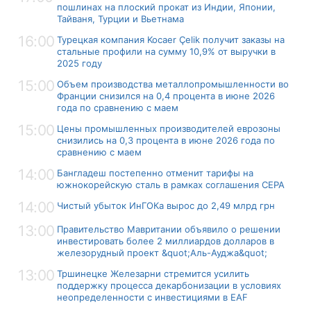
пошлинах на плоский прокат из Индии, Японии,
Тайваня, Турции и Вьетнама
16:00
Турецкая компания Kocaer Çelik получит заказы на
стальные профили на сумму 10,9% от выручки в
2025 году
15:00
Объем производства металлопромышленности во
Франции снизился на 0,4 процента в июне 2026
года по сравнению с маем
15:00
Цены промышленных производителей еврозоны
снизились на 0,3 процента в июне 2026 года по
сравнению с маем
14:00
Бангладеш постепенно отменит тарифы на
южнокорейскую сталь в рамках соглашения CEPA
14:00
Чистый убыток ИнГОКа вырос до 2,49 млрд грн
13:00
Правительство Мавритании объявило о решении
инвестировать более 2 миллиардов долларов в
железорудный проект &quot;Аль-Ауджа&quot;
13:00
Тршинецке Железарни стремится усилить
поддержку процесса декарбонизации в условиях
неопределенности с инвестициями в EAF