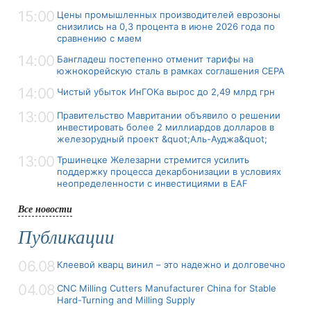
15:00
Цены промышленных производителей еврозоны
снизились на 0,3 процента в июне 2026 года по
сравнению с маем
14:00
Бангладеш постепенно отменит тарифы на
южнокорейскую сталь в рамках соглашения CEPA
14:00
Чистый убыток ИнГОКа вырос до 2,49 млрд грн
13:00
Правительство Мавритании объявило о решении
инвестировать более 2 миллиардов долларов в
железорудный проект &quot;Аль-Ауджа&quot;
13:00
Тршинецке Железарни стремится усилить
поддержку процесса декарбонизации в условиях
неопределенности с инвестициями в EAF
Все новости
Публикации
06.08
Клеевой кварц винил – это надежно и долговечно
04.08
CNC Milling Cutters Manufacturer China for Stable
Hard-Turning and Milling Supply