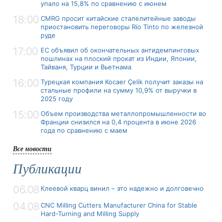
упало на 15,8% по сравнению с июнем
18:00
CMRG просит китайские сталелитейные заводы
приостановить переговоры Rio Tinto по железной
руде
17:00
ЕС объявил об окончательных антидемпинговых
пошлинах на плоский прокат из Индии, Японии,
Тайваня, Турции и Вьетнама
16:00
Турецкая компания Kocaer Çelik получит заказы на
стальные профили на сумму 10,9% от выручки в
2025 году
15:00
Объем производства металлопромышленности во
Франции снизился на 0,4 процента в июне 2026
года по сравнению с маем
Все новости
Публикации
06.08
Клеевой кварц винил – это надежно и долговечно
04.08
CNC Milling Cutters Manufacturer China for Stable
Hard-Turning and Milling Supply