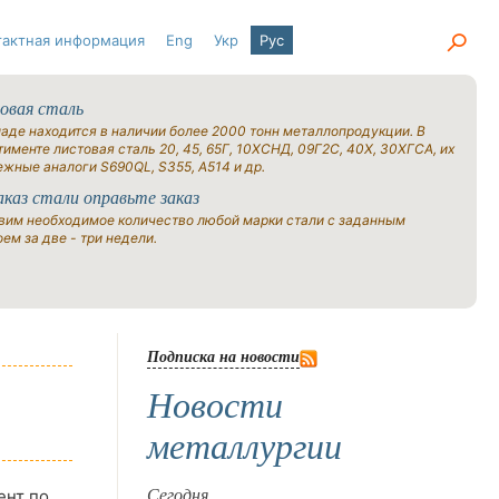
тактная информация
Eng
Укр
Рус
овая сталь
ладе находится в наличии более 2000 тонн металлопродукции. В
именте листовая сталь 20, 45, 65Г, 10ХСНД, 09Г2С, 40Х, 30ХГСА, их
ежные аналоги S690QL, S355, A514 и др.
аказ стали оправьте заказ
вим необходимое количество любой марки стали с заданным
ем за две - три недели.
Подписка на новости
Новости
металлургии
ент по
Сегодня