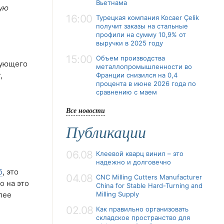
Вьетнама
мую
16:00
Турецкая компания Kocaer Çelik
получит заказы на стальные
профили на сумму 10,9% от
выручки в 2025 году
15:00
Объем производства
дующего
металлопромышленности во
,
Франции снизился на 0,4
процента в июне 2026 года по
сравнению с маем
Все новости
Публикации
06.08
Клеевой кварц винил – это
надежно и долговечно
б
, это
04.08
CNC Milling Cutters Manufacturer
о на это
China for Stable Hard-Turning and
лее
Milling Supply
02.08
Как правильно организовать
складское пространство для