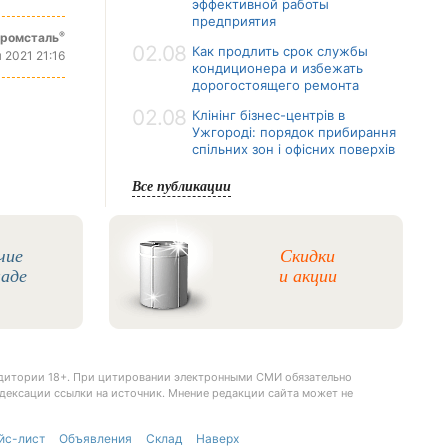
эффективной работы
предприятия
®
промсталь
02.08
Как продлить срок службы
 2021 21:16
кондиционера и избежать
дорогостоящего ремонта
02.08
Клінінг бізнес-центрів в
Ужгороді: порядок прибирання
спільних зон і офісних поверхів
Все публикации
чие
Скидки
ладе
и акции
удитории 18+. При цитировании электронными СМИ обязательно
дексации ссылки на источник. Мнение редакции сайта может не
йс-лист
Объявления
Склад
Наверх