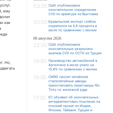
услуг.
03:00
США опубликовали
окончательное определение
, ему
CVD по арматуре из Вьетнама
зволит
00:00
Бразильский экспорт слябов
ан как
сократился на 4,6 процента в
а
июле по сравнению с июнем
реди
06 августа 2026
22:00
США опубликовали
окончательные результаты
анализа CVD по OCTG из Турции
19:00
Производство автомобилей в
г. Но,
Аргентине в июле упало на
одвигать
15,8% по сравнению с июнем
18:00
CMRG просит китайские
сталелитейные заводы
приостановить переговоры Rio
Tinto по железной руде
17:00
ЕС объявил об окончательных
антидемпинговых пошлинах на
плоский прокат из Индии,
Японии, Тайваня, Турции и