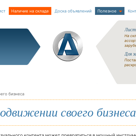
ист
Наличие на складе
Доска объявлений
Полезное
Кон
Лист
На ск
ассорт
заруб
Для з
Поста
раскро
его бизнеса
одвижении своего бизнеса
зуального контента может превратиться в мощный инструм