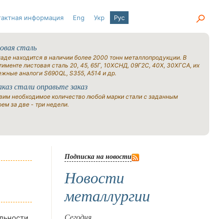
тактная информация
Eng
Укр
Рус
овая сталь
ладе находится в наличии более 2000 тонн металлопродукции. В
именте листовая сталь 20, 45, 65Г, 10ХСНД, 09Г2С, 40Х, 30ХГСА, их
ежные аналоги S690QL, S355, A514 и др.
аказ стали оправьте заказ
вим необходимое количество любой марки стали с заданным
ем за две - три недели.
Подписка на новости
Новости
металлургии
льности,
Сегодня