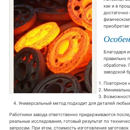
как и в пр
достаточно 
физическому
приобретает
Особен
Благодаря и
правильно 
обработке. 
заводской б
Повторное 
Минимальны
Возможност
Универсальный метод подходит для деталей любых
Работники завода ответственно придерживаются послед
реальные исследования, готовый результат по технич
запросам. При этом, стоимость изготовления заготовок