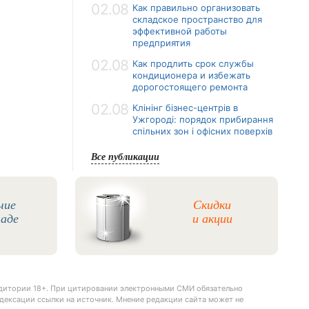
02.08
Как правильно организовать
складское пространство для
эффективной работы
предприятия
02.08
Как продлить срок службы
кондиционера и избежать
дорогостоящего ремонта
02.08
Клінінг бізнес-центрів в
Ужгороді: порядок прибирання
спільних зон і офісних поверхів
Все публикации
чие
Скидки
ладе
и акции
удитории 18+. При цитировании электронными СМИ обязательно
дексации ссылки на источник. Мнение редакции сайта может не