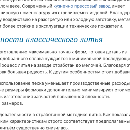
ошлом веке. Современный
кузнечно прессовый завод
имеет
широкую номенклатуру изготавливаемых изделий. Благодар
 воздействию на разогретую или холодную заготовку, мета
 более стойкие в эксплуатации технические показатели.
ности классического литья
зготовлению максимально точных форм, готовая деталь из
подобранного сплава нуждается в минимальной последующ
Процесс литья на заводе отработан до мелочей. Благодаря э
рак большая редкость. К другим особенностям стоит добави
использование песка уменьшает производственные расходы
е размеры формовки дополнительно минимизируют стоимо
ь изготовления запчастей повышенной сложности.
 размеров.
овательности в отработанной методике литья. Как показал
еским характеристикам строго соответствует предполагаем
 литьём существенно снизилась.