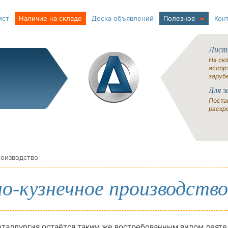
ист
Наличие на складе
Доска объявлений
Полезное
Кон
Лист
На ск
ассорт
заруб
Для з
Поста
раскро
роизводство
о-кузнечное производство
таллургия остаётся таким же востребованным видом деяте