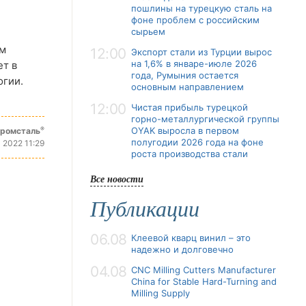
пошлины на турецкую сталь на
фоне проблем с российским
сырьем
ым
12:00
Экспорт стали из Турции вырос
на 1,6% в январе-июле 2026
ет в
года, Румыния остается
огии.
основным направлением
12:00
Чистая прибыль турецкой
горно-металлургической группы
®
OYAK выросла в первом
промсталь
полугодии 2026 года на фоне
 2022 11:29
роста производства стали
Все новости
Публикации
06.08
Клеевой кварц винил – это
надежно и долговечно
04.08
CNC Milling Cutters Manufacturer
China for Stable Hard-Turning and
Milling Supply