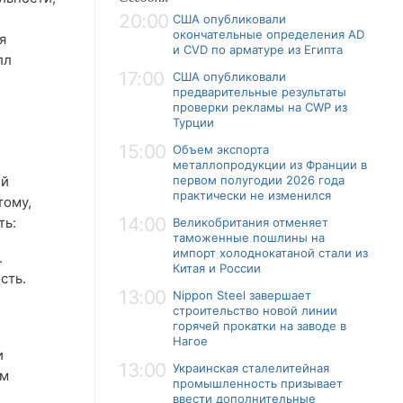
20:00
США опубликовали
окончательные определения AD
я
и CVD по арматуре из Египта
лл
17:00
США опубликовали
предварительные результаты
проверки рекламы на CWP из
Турции
15:00
Объем экспорта
металлопродукции из Франции в
ей
первом полугодии 2026 года
практически не изменился
тому,
14:00
ть:
Великобритания отменяет
таможенные пошлины на
импорт холоднокатаной стали из
.
Китая и России
сть.
13:00
Nippon Steel завершает
строительство новой линии
горячей прокатки на заводе в
Нагое
и
13:00
Украинская сталелитейная
ым
промышленность призывает
ввести дополнительные