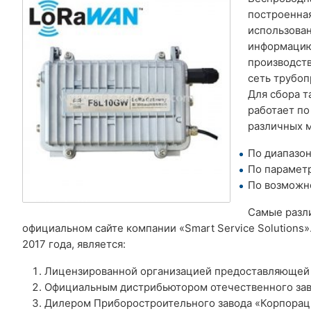
построенна
использова
информацию
производств
сеть трубо
Для сбора 
работает по
различных 
По диапазон
По парамет
По возможн
Самые раз
официальном сайте компании «Smart Service Solutions
2017 года, является:
Лицензированной организацией предоставляющей 
Официальным дистрибьютором отечественного заво
Дилером Приборостроительного завода «Корпора