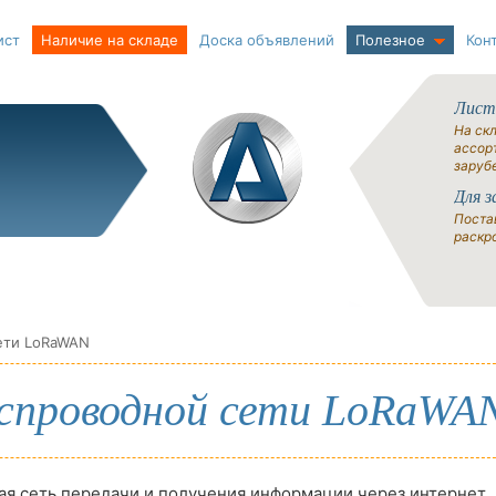
ист
Наличие на складе
Доска объявлений
Полезное
Кон
Лист
На ск
ассорт
заруб
Для з
Поста
раскро
ети LoRaWAN
еспроводной сети LoRaWA
я сеть передачи и получения информации через интернет,