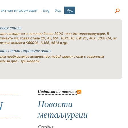
тактная информация
Eng
Укр
Рус
овая сталь
ладе находится в наличии более 2000 тонн металлопродукции. В
именте листовая сталь 20, 45, 65Г, 10ХСНД, 09Г2С, 40Х, 30ХГСА, их
ежные аналоги S690QL, S355, A514 и др.
аказ стали оправьте заказ
вим необходимое количество любой марки стали с заданным
ем за две - три недели.
Подписка на новости
Новости
N
металлургии
Сегодня