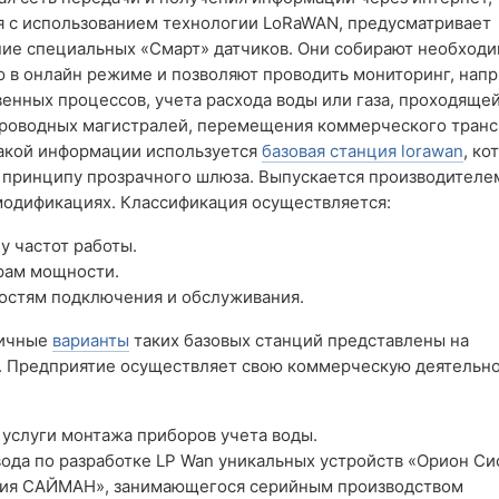
я с использованием технологии LoRaWAN, предусматривает
ние специальных «Смарт» датчиков. Они собирают необход
 в онлайн режиме и позволяют проводить мониторинг, напр
енных процессов, учета расхода воды или газа, проходяще
проводных магистралей, перемещения коммерческого транс
такой информации используется
базовая станция lorawan
, ко
 принципу прозрачного шлюза. Выпускается производителе
модификациях. Классификация осуществляется:
у частот работы.
рам мощности.
остям подключения и обслуживания.
личные
варианты
таких базовых станций представлены на
». Предприятие осуществляет свою коммерческую деятельно
услуги монтажа приборов учета воды.
да по разработке LP Wan уникальных устройств «Орион Си
ция САЙМАН», занимающегося серийным производством