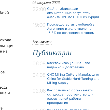
06 августа 2026
22:00
США опубликовали
обной
окончательные результаты
анализа CVD по OCTG из Турции
19:00
Производство автомобилей в
Аргентине в июле упало на
15,8% по сравнению с июнем
асхода
Все новости
ультация
Публикации
н на
06.08
Клеевой кварц винил – это
надежно и долговечно
ов.
04.08
CNC Milling Cutters Manufacturer
China for Stable Hard-Turning and
Milling Supply
 воды
02.08
Как правильно организовать
ние и
складское пространство для
эффективной работы
предприятия
те