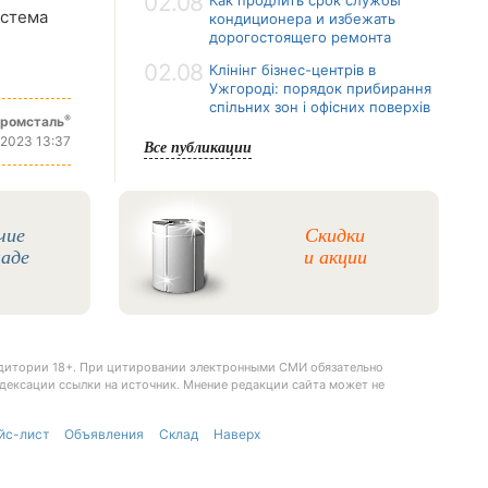
02.08
Как продлить срок службы
истема
кондиционера и избежать
дорогостоящего ремонта
02.08
Клінінг бізнес-центрів в
Ужгороді: порядок прибирання
спільних зон і офісних поверхів
®
промсталь
 2023 13:37
Все публикации
чие
Скидки
ладе
и акции
удитории 18+. При цитировании электронными СМИ обязательно
дексации ссылки на источник. Мнение редакции сайта может не
йс-лист
Объявления
Склад
Наверх