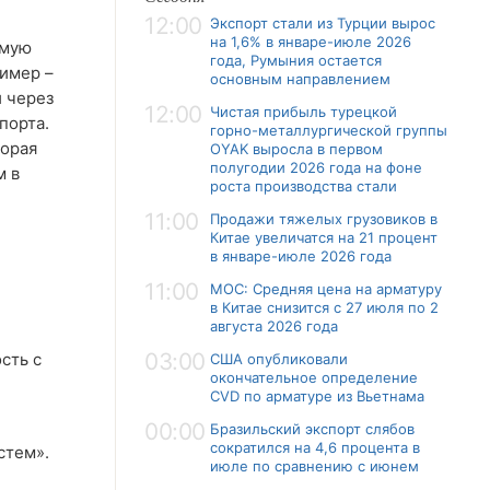
12:00
Экспорт стали из Турции вырос
на 1,6% в январе-июле 2026
имую
года, Румыния остается
имер –
основным направлением
й через
12:00
Чистая прибыль турецкой
порта.
горно-металлургической группы
торая
OYAK выросла в первом
полугодии 2026 года на фоне
м в
роста производства стали
11:00
Продажи тяжелых грузовиков в
Китае увеличатся на 21 процент
в январе-июле 2026 года
11:00
MOC: Средняя цена на арматуру
в Китае снизится с 27 июля по 2
августа 2026 года
03:00
сть с
США опубликовали
окончательное определение
CVD по арматуре из Вьетнама
00:00
Бразильский экспорт слябов
сократился на 4,6 процента в
стем».
июле по сравнению с июнем