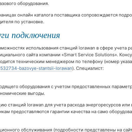
азового оборудования.
траницах онлайн каталога поставщика сопровождается подр
ителя по установке.
уги подключения
можностях использования станций lorawan в сфере учета р
циального сайта компании «Smart Service Solutions». Конс
водится техническим менеджером по телефону (номер указа
/g8532734-bazovye-stantsii-lorawan
). Специалист:
одящего оборудования с учетом предоставленных параметр
ономические выгоды.
ацию станций lorawan для учета расхода энергоресурсов или
икам предоставляются гарантии качества на само оборудова
ционного обслуживания (подробности представлены на сай