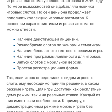
Игровая платформа успешно стартовала в 2016 году.
По мере возможностей она добавляла новинки
игровых слотов. По сей день она продолжает
пополнять коллекцию игровых автоматов. К
основным характеристикам игровых автоматов
можно отнести:
Наличие действующей лицензии.
Разнообразие слотов по жанрам и тематикам.
Наличие бесплатного тестового режима игры.
Наличие программы лояльности для игроков.
Запуск слотов с мобильной версии.
Простая регистрационная форма.
Так, если игрок определился с видом игрового
слота, ему необходимо принять решение, в каком
режиме играть. Для игры доступен как бесплатный
демо режим, так и на реальные ставки. Каждый из
них имеет свои особенности. К примеру, в
демонстрационном режиме можно играть без