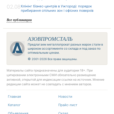
02.08
Клінінг бізнес-центрів в Ужгороді: порядок
прибирання спільних зон і офісних поверхів
Все публикации
АЗОВПРОМСТАЛЬ
Предлагаем металлопрокат разных марок стали в
широком ассортименте со склада и под заказ по
оптимальным ценам.
©
2001-2026 Все права защищены.
Материалы сайта предназначены для аудитории 18+. При
цитировании электронными СМИ обязательно размещение
активной, открытой для индексации ссылки на источник. Мнение
редакции сайта может не совпадать с мнением авторов.
Главная
Новости
Каталог
Прайс-лист
Объявления
Склад