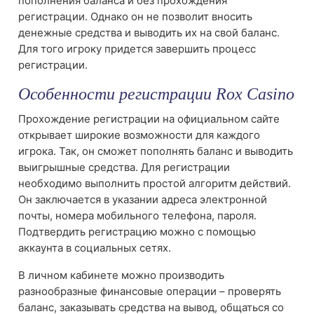
пополнения баланса и без прохождения
регистрации. Однако он не позволит вносить
денежные средства и выводить их на свой баланс.
Для того игроку придется завершить процесс
регистрации.
Особенности регистрации Rox Casino
Прохождение регистрации на официальном сайте
открывает широкие возможности для каждого
игрока. Так, он сможет пополнять баланс и выводить
выигрышные средства. Для регистрации
необходимо выполнить простой алгоритм действий.
Он заключается в указании адреса электронной
почты, номера мобильного телефона, пароля.
Подтвердить регистрацию можно с помощью
аккаунта в социальных сетях.
В личном кабинете можно производить
разнообразные финансовые операции – проверять
баланс, заказывать средства на вывод, общаться со