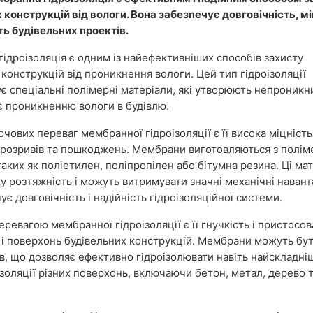
 конструкцій від вологи. Вона забезпечує довговічність, мі
ть будівельних проектів.
ідроізоляція є одним із найефективніших способів захисту
 конструкцій від проникнення вологи. Цей тип гідроізоляції
є спеціальні полімерні матеріали, які утворюють непроникн
є проникненню вологи в будівлю.
чових переваг мембранної гідроізоляції є її висока міцність 
о розривів та пошкоджень. Мембрани виготовляються з полі
таких як поліетилен, поліпропілен або бітумна резина. Ці ма
у розтяжність і можуть витримувати значні механічні наван
є довговічність і надійність гідроізоляційної системи.
ревагою мембранної гідроізоляції є її гнучкість і пристосов
 і поверхонь будівельних конструкцій. Мембрани можуть бу
в, що дозволяє ефективно гідроізолювати навіть найскладні
золяції різних поверхонь, включаючи бетон, метал, дерево т