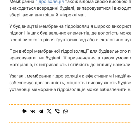
Мембранна
гідроізоляція
також відома своєю високою па
знаходиться всередині будівлі, випаровуватися і виход
зберігаючи внутрішній мікроклімат.
У будівництві мембранна гідроізоляція широко використо
підлог і інших будівельних елементів, де вологість мо
в зоні високого рівня ґрунтових вод або в екологічно чу
При виборі мембранної гідроізоляції для будівельного п
враховувати тип будівлі і її призначення, а також умов
матеріалів, їх витривалість і стійкість до впливу навко
Узагалі, мембранна гідроізоляція є ефективним і надійн
забезпечує довговічність, міцність і високу якість буді
установці мембранна гідроізоляція може забезпечити на