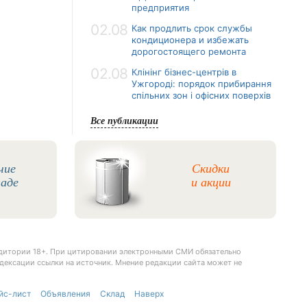
предприятия
02.08
Как продлить срок службы
кондиционера и избежать
дорогостоящего ремонта
02.08
Клінінг бізнес-центрів в
Ужгороді: порядок прибирання
спільних зон і офісних поверхів
Все публикации
чие
Скидки
ладе
и акции
удитории 18+. При цитировании электронными СМИ обязательно
дексации ссылки на источник. Мнение редакции сайта может не
йс-лист
Объявления
Склад
Наверх