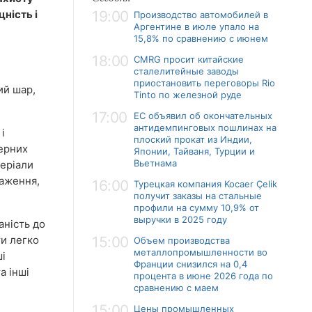
цність і
19:00
Производство автомобилей в
Аргентине в июле упало на
15,8% по сравнению с июнем
18:00
CMRG просит китайские
сталелитейные заводы
приостановить переговоры Rio
ий шар,
Tinto по железной руде
17:00
ЕС объявил об окончательных
антидемпинговых пошлинах на
і
плоский прокат из Индии,
мерних
Японии, Тайваня, Турции и
Вьетнама
теріали
таження,
16:00
Турецкая компания Kocaer Çelik
получит заказы на стальные
профили на сумму 10,9% от
выручки в 2025 году
аність до
ти легко
15:00
Объем производства
металлопромышленности во
ші
Франции снизился на 0,4
а інші
процента в июне 2026 года по
сравнению с маем
15:00
Цены промышленных