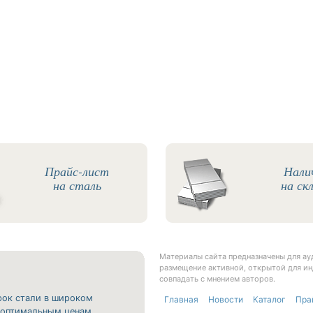
Прайс-лист
Нали
на сталь
на ск
Материалы сайта предназначены для а
размещение активной, открытой для ин
совпадать с мнением авторов.
рок стали в широком
Главная
Новости
Каталог
Пра
о оптимальным ценам.