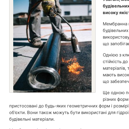
будівельних
високу якіс
Мембранна г
будівельних
використову
що запобіга
Однією з клю
стійкість д
матеріалів, 
мають висок
що забезпечу
Ще одною пе
різних форм
пристосовані до будь-яких геометричних форм і розмірі
об'єкти. Вони також можуть бути використані для гідроі
будівельні матеріали.