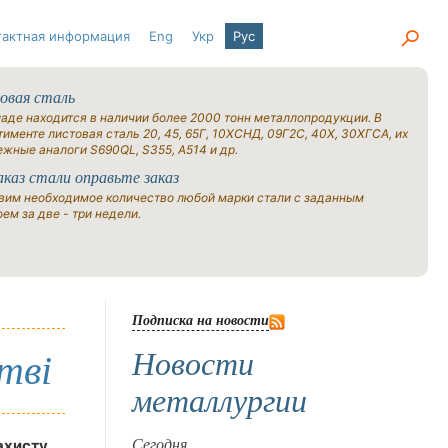
тактная информация
Eng
Укр
Рус
овая сталь
ладе находится в наличии более 2000 тонн металлопродукции. В
именте листовая сталь 20, 45, 65Г, 10ХСНД, 09Г2С, 40Х, 30ХГСА, их
ежные аналоги S690QL, S355, A514 и др.
аказ стали оправьте заказ
вим необходимое количество любой марки стали с заданным
ем за две - три недели.
Подписка на новости
Новости
тві
металлургии
ахисту
Сегодня