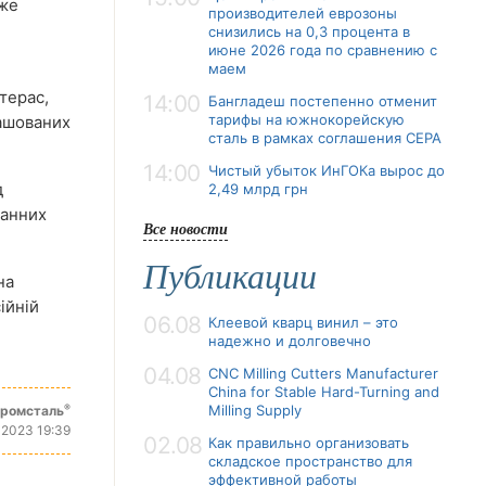
вже
производителей еврозоны
снизились на 0,3 процента в
июне 2026 года по сравнению с
маем
терас,
14:00
Бангладеш постепенно отменит
тарифы на южнокорейскую
ташованих
сталь в рамках соглашения CEPA
14:00
Чистый убыток ИнГОКа вырос до
д
2,49 млрд грн
ранних
Все новости
Публикации
на
ійній
06.08
Клеевой кварц винил – это
надежно и долговечно
04.08
CNC Milling Cutters Manufacturer
China for Stable Hard-Turning and
®
Milling Supply
промсталь
 2023 19:39
02.08
Как правильно организовать
складское пространство для
эффективной работы