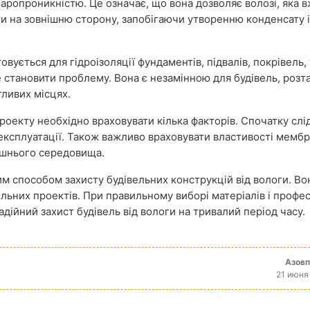
ропроникністю. Це означає, що вона дозволяє волозі, яка 
ити на зовнішню сторону, запобігаючи утворенню конденсату і
вується для гідроізоляції фундаментів, підвалів, покрівель, 
же становити проблему. Вона є незамінною для будівель, роз
тливих місцях.
роекту необхідно враховувати кілька факторів. Спочатку слі
и експлуатації. Також важливо враховувати властивості мемб
лишнього середовища.
им способом захисту будівельних конструкцій від вологи. Во
вельних проектів. При правильному виборі матеріалів і профес
дійний захист будівель від вологи на тривалий період часу.
Азов
21 июня