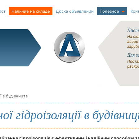
ист
Наличие на складе
Доска объявлений
Полезное
Кон
Лист
На ск
ассорт
заруб
Для з
Поста
раскро
 в будівництві
 гідроізоляції в будівниц
мбранна гідроізоляція є ефективним і надійним способом з