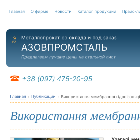
Главная
О фирме
Новости
Каталог продукции
Прайс-л
Металлопрокат со склада и под заказ
На главную
Отправить письмо
АЗОВПРОМСТАЛЬ
Предлагаем лучшие цены на стальной лист
+38 (097) 475-20-95
Главная
Публикации
Використання мембранної гідроізоляції
Використання мембранної
Узагалі, ме