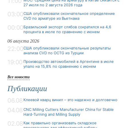
11:00
MOC: Средняя цена на арматуру в Китае снизится с
27 июля по 2 августа 2026 года
03:00
США опубликовали окончательное определение
CVD по арматуре из Вьетнама
00:00
Бразильский экспорт слябов сократился на 4,6
процента в июле по сравнению с июнем
06 августа 2026
22:00
США опубликовали окончательные результаты
анализа CVD по OCTG из Турции
19:00
Производство автомобилей в Аргентине в июле
упало на 15,8% по сравнению с июнем
Все новости
Публикации
06.08
Клеевой кварц винил – это надежно и долговечно
04.08
CNC Milling Cutters Manufacturer China for Stable
Hard-Turning and Milling Supply
02.08
Как правильно организовать складское
пространство для эффективной работы