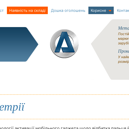
ст
Наявність на складі
Дошка оголошень
Корисне
Контак
Метал
Постій
марки
зарубі
Прок
У найк
розмір
етрії
нології активації мобільного гаджета щодо відбитка пальця 