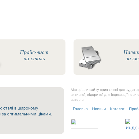
Прайс-лист
Наявн
на сталь
на ск
Матеріали сайту призначені для аудитор
активної, відкритої для індексації пос
авторів.
к сталі в широкому
Головна
Новини
Каталог
Прай
ня за оптимальними цінами.