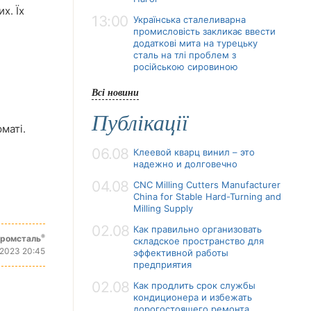
х. Їх
13:00
Українська сталеливарна
промисловість закликає ввести
додаткові мита на турецьку
сталь на тлі проблем з
російською сировиною
Всі новини
Публікації
маті.
06.08
Клеевой кварц винил – это
надежно и долговечно
04.08
CNC Milling Cutters Manufacturer
China for Stable Hard-Turning and
Milling Supply
02.08
Как правильно организовать
®
промсталь
складское пространство для
 2023 20:45
эффективной работы
предприятия
02.08
Как продлить срок службы
кондиционера и избежать
дорогостоящего ремонта