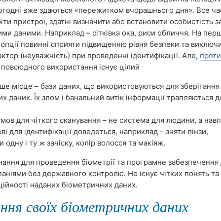
огодні вже здаються «пережитком вчорашнього дня». Все ча
іти пристрої, здатні визначити або встановити особистість з
ми даними. Наприклад – сітківка ока, риси обличчя. На пер
і опції повинні сприяти підвищенню рівня безпеки та виключ
ктор (неуважність) при проведенні ідентифікації. Але,
проти
ї повсюдного використання існує цілий
ше місце – бази даних, що використовуються для зберігання
их даних. Їх злом і банальний витік інформації трапляються 
мов для чіткого сканування – не система для людини, а навп
і для ідентифікації доведеться, наприклад – зняти лінзи,
 одну і ту ж зачіску, колір волосся та макіяж.
ання для проведення біометрії та програмне забезпечення 
аніями без державного контролю. Не існує чітких понять та
ційності наданих біометричних даних.
ння своїх біометричних даних