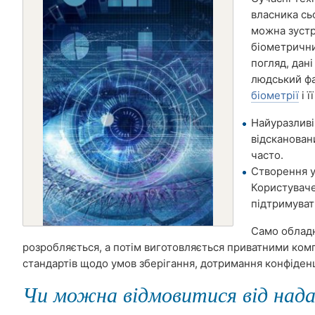
власника сь
можна зустр
біометрични
погляд, дан
людський фа
біометрії
і ї
Найуразливі
відсканован
часто.
Створення у
Користувачев
підтримувати
Само обладн
розробляється, а потім виготовляється приватними комп
стандартів щодо умов зберігання, дотримання конфіден
Чи можна відмовитися від нада