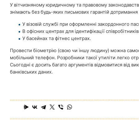
У вітчизняному юридичному та правовому законодавстві 
знімають без будь-яких письмових гарантій дотримання 
У візовій службі при оформленні закордонного пас
В офісних центрах для ідентифікації співробітників
У басейнах та фітнес центрах.
Провести біометрію (свою чи іншу людину) можна самос
мобільний телефон. Розробники такої утиліти легко отр
Сьогодні є досить багато аргументів відмовитися від в
банківських даних.