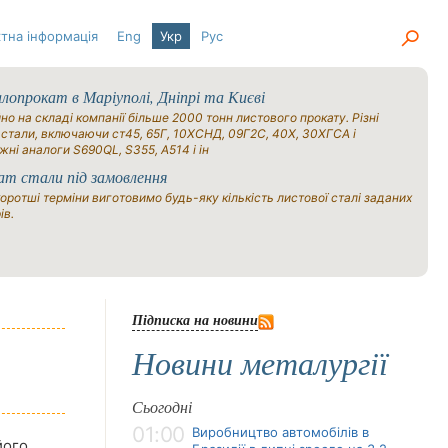
тна інформація
Eng
Укр
Рус
опрокат в Маріуполі, Дніпрі та Києві
но на складі компанії більше 2000 тонн листового прокату. Різні
 стали, включаючи ст45, 65Г, 10ХСНД, 09Г2С, 40Х, 30ХГСА і
жні аналоги S690QL, S355, A514 і ін
ат стали під замовлення
оротші терміни виготовимо будь-яку кількість листової сталі заданих
ів.
Підписка на новини
Новини металургії
Сьогодні
01:00
Виробництво автомобілів в
його