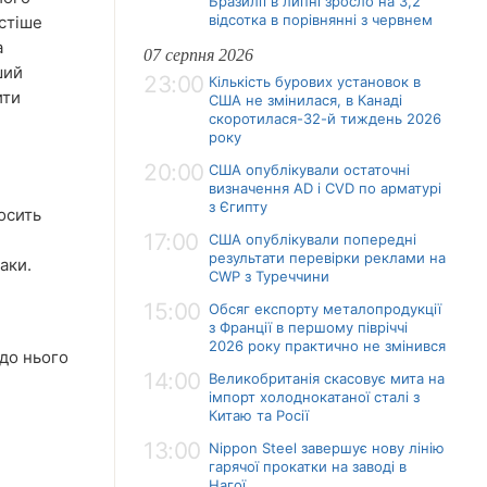
Бразилії в липні зросло на 3,2
відсотка в порівнянні з червнем
стіше
а
07 серпня 2026
ший
23:00
Кількість бурових установок в
ити
США не змінилася, в Канаді
скоротилася-32-й тиждень 2026
року
20:00
США опублікували остаточні
визначення AD і CVD по арматурі
з Єгипту
досить
17:00
США опублікували попередні
результати перевірки реклами на
аки.
CWP з Туреччини
15:00
Обсяг експорту металопродукції
з Франції в першому півріччі
2026 року практично не змінився
до нього
14:00
Великобританія скасовує мита на
імпорт холоднокатаної сталі з
Китаю та Росії
13:00
Nippon Steel завершує нову лінію
гарячої прокатки на заводі в
Нагої