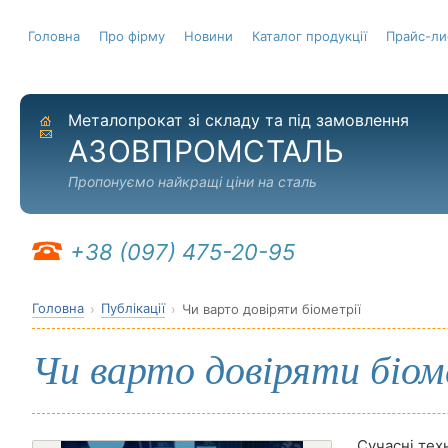
Головна
Про фірму
Новини
Каталог продукції
Прайс-ли
Металопрокат зі складу та під замовлення
На головну
Надіслати листа
АЗОВПРОМСТАЛЬ
Пропонуємо найкращі ціни на сталь
+38 (097) 475-20-95
Головна
Публікації
Чи варто довіряти біометрії
Чи варто довіряти біом
Сучасні тех