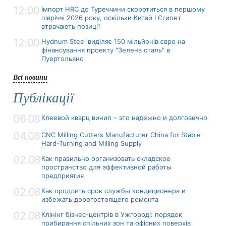
12:00
Імпорт HRC до Туреччини скоротиться в першому
півріччі 2026 року, оскільки Китай І Єгипет
втрачають позиції
12:00
Hydnum Steel виділяє 150 мільйонів євро на
фінансування проекту "Зелена сталь" в
Пуертольяно
Всі новини
Публікації
06.08
Клеевой кварц винил – это надежно и долговечно
04.08
CNC Milling Cutters Manufacturer China for Stable
Hard-Turning and Milling Supply
02.08
Как правильно организовать складское
пространство для эффективной работы
предприятия
02.08
Как продлить срок службы кондиционера и
избежать дорогостоящего ремонта
02.08
Клінінг бізнес-центрів в Ужгороді: порядок
прибирання спільних зон та офісних поверхів