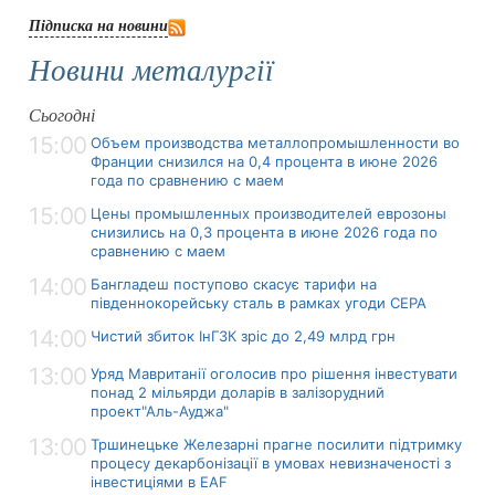
Підписка на новини
Новини металургії
Сьогодні
15:00
Объем производства металлопромышленности во
Франции снизился на 0,4 процента в июне 2026
года по сравнению с маем
15:00
Цены промышленных производителей еврозоны
снизились на 0,3 процента в июне 2026 года по
сравнению с маем
14:00
Бангладеш поступово скасує тарифи на
південнокорейську сталь в рамках угоди CEPA
14:00
Чистий збиток ІнГЗК зріс до 2,49 млрд грн
13:00
Уряд Мавританії оголосив про рішення інвестувати
понад 2 мільярди доларів в залізорудний
проект"Аль-Ауджа"
13:00
Тршинецьке Железарні прагне посилити підтримку
процесу декарбонізації в умовах невизначеності з
інвестиціями в EAF