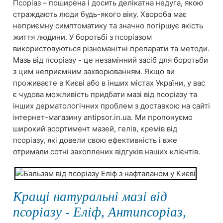
Псоріаз – поширена і досить делікатна недуга, якою
страждають люди будь-якого віку. Хвороба має
неприємну симптоматику та значно погіршує якість
життя людини. У боротьбі з псоріазом
використовуються різноманітні препарати та методи.
Мазь від псоріазу - це незамінний засіб для боротьби
з цим неприємним захворюванням. Якщо ви
проживаєте в Києві або в інших містах України, у вас
є чудова можливість придбати мазі від псоріазу та
інших дерматологічних проблем з доставкою на сайті
інтернет-магазину antipsor.in.ua. Ми пропонуємо
широкий асортимент мазей, гелів, кремів від
псоріазу, які довели свою ефективність і вже
отримали сотні захоплених відгуків наших клієнтів.
Кращі натуральні мазі від
псоріазу - Еліф, Антипсоріаз,