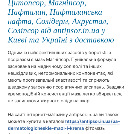
Цитопсор, Магніпсор,
Нафталан, Нафталанська
нафта, Солідерм, Акрустал,
Соліпсор від antipsor.in.ua у
Києві та Україні з доставкою
Одним із найефективніших засобів у боротьбі з
псоріазом є мазь Магніпсор. Її унікальна формула
заснована на медичному солідолі та інших
нешкідливих, негормональних компонентах, які
мають протизапальні властивості та сприяють
швидкому загоєнню псоріатичних висипань. Завдяки
кремоподібній консистенції мазь легко вбирається,
не залишаючи жирного сліду на шкірі.
На сайті інтернет-магазину antipsor.in.ua ви також
можете купити в каталозі
https://antipsor.in.ua/ua-
dermatologicheskie-mazi-i-krema
фітомазь