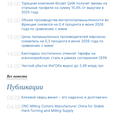
16:00
Турецкая компания Kocaer Çelik получит заказы на
стальные профили на сумму 10,9% от выручки в
2025 году
15:00
Объем производства металлопромышленности во
Франции снизился на 0,4 процента в июне 2026
года по сравнению с маем
15:00
Цены промышленных производителей еврозоны
снизились на 0,3 процента в июне 2026 года по
сравнению с маем
14:00
Бангладеш постепенно отменит тарифы на
южнокорейскую сталь в рамках соглашения CEPA
14:00
Чистый убыток ИнГОКа вырос до 2,49 млрд грн
Все новости
Публикации
06.08
Клеевой кварц винил – это надежно и долговечно
04.08
CNC Milling Cutters Manufacturer China for Stable
Hard-Turning and Milling Supply