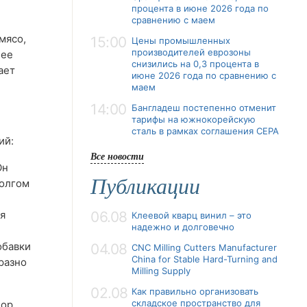
процента в июне 2026 года по
сравнению с маем
мясо,
15:00
Цены промышленных
производителей еврозоны
 ее
снизились на 0,3 процента в
ает
июне 2026 года по сравнению с
маем
14:00
Бангладеш постепенно отменит
тарифы на южнокорейскую
сталь в рамках соглашения CEPA
ий:
Все новости
Он
Публикации
долгом
я
06.08
Клеевой кварц винил – это
надежно и долговечно
обавки
04.08
CNC Milling Cutters Manufacturer
China for Stable Hard-Turning and
разно
Milling Supply
02.08
Как правильно организовать
складское пространство для
бор