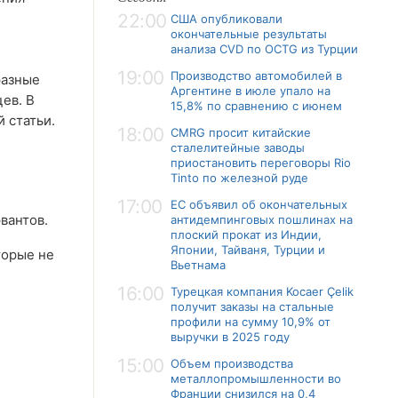
22:00
США опубликовали
окончательные результаты
анализа CVD по OCTG из Турции
19:00
Производство автомобилей в
разные
Аргентине в июле упало на
ев. В
15,8% по сравнению с июнем
 статьи.
18:00
CMRG просит китайские
сталелитейные заводы
приостановить переговоры Rio
Tinto по железной руде
17:00
ЕС объявил об окончательных
вантов.
антидемпинговых пошлинах на
плоский прокат из Индии,
Японии, Тайваня, Турции и
торые не
Вьетнама
16:00
Турецкая компания Kocaer Çelik
получит заказы на стальные
профили на сумму 10,9% от
выручки в 2025 году
15:00
Объем производства
металлопромышленности во
Франции снизился на 0,4