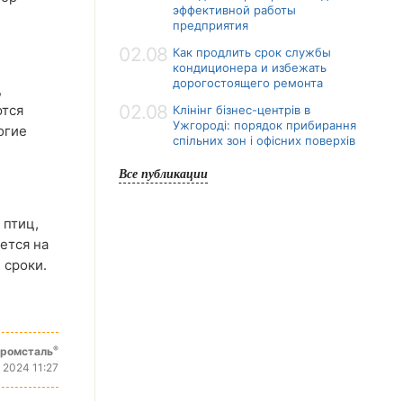
эффективной работы
предприятия
02.08
Как продлить срок службы
кондиционера и избежать
дорогостоящего ремонта
,
02.08
ются
Клінінг бізнес-центрів в
Ужгороді: порядок прибирання
огие
спільних зон і офісних поверхів
Все публикации
 птиц,
ется на
 сроки.
®
промсталь
 2024 11:27