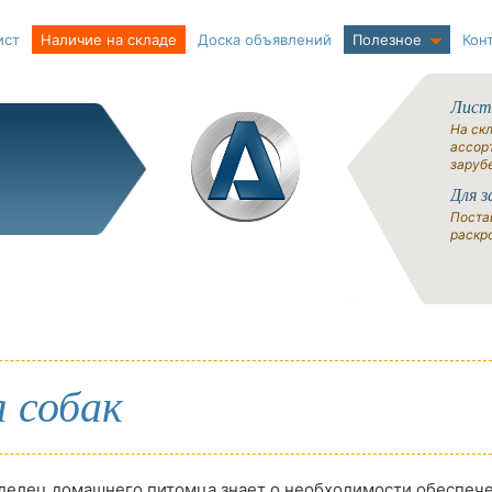
ист
Наличие на складе
Доска объявлений
Полезное
Кон
Лист
На ск
ассорт
заруб
Для з
Поста
раскро
 собак
делец домашнего питомца знает о необходимости обеспеч