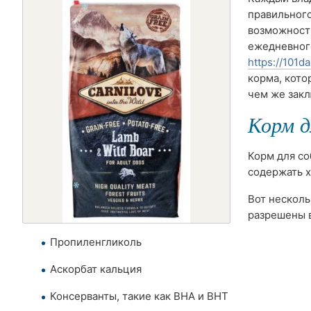
правильного
возможность
ежедневного
https://101da
корма, кото
чем же закл
Корм дл
Корм для со
содержать х
Вот несколь
разрешены 
Пропиленгликоль
Аскорбат кальция
Консерванты, такие как BHA и BHT