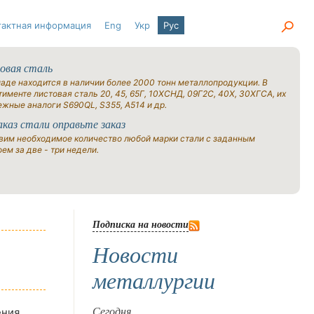
тактная информация
Eng
Укр
Рус
овая сталь
ладе находится в наличии более 2000 тонн металлопродукции. В
именте листовая сталь 20, 45, 65Г, 10ХСНД, 09Г2С, 40Х, 30ХГСА, их
ежные аналоги S690QL, S355, A514 и др.
аказ стали оправьте заказ
вим необходимое количество любой марки стали с заданным
ем за две - три недели.
Подписка на новости
Новости
металлургии
ения
Сегодня