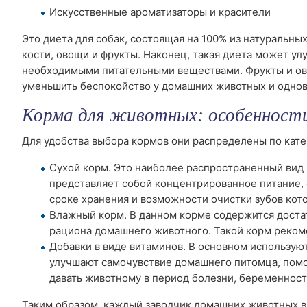
Искусственные ароматизаторы и красители
Это диета для собак, состоящая на 100% из натуральны
кости, овощи и фрукты. Наконец, такая диета может у
необходимыми питательными веществами. Фрукты и ов
уменьшить беспокойство у домашних животных и однов
Корма для животных: особенност
Для удобства выбора кормов они распределены по кате
Сухой корм. Это наиболее распространенный вид
представляет собой концентрированное питание, 
сроке хранения и возможности очистки зубов кото
Влажный корм. В данном корме содержится достат
рациона домашнего животного. Такой корм реком
Добавки в виде витаминов. В основном использую
улучшают самочувствие домашнего питомца, помо
давать животному в период болезни, беременности
Таким образом, каждый заводчик домашних животных в 