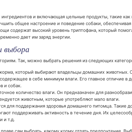
х ингредиентов и включающая цельные продукты, такие как 
лучшить общее настроение и поведение собаки, обеспечивая
ощи содержат высокий уровень триптофана, который помог
ременно дает им заряд энергии.
и выбора
гориям. Так, можно выбрать решения из следующих категор
 корма, который выбирают владельцы домашних животных. 
содержащее в себе минимум влаги. Его главное отличие в 
в и собак.
очное количество влаги. Он предназначен для разнообрази
ендуется животным, которые употребляют мало влаги.
тся для поддержания здоровья домашнего питомца. Такие д
гают поддерживать активность в течение дня. Их целесооб
 и т.д.
праве сам выбрать, какому корму отдать предпочтение. Вы