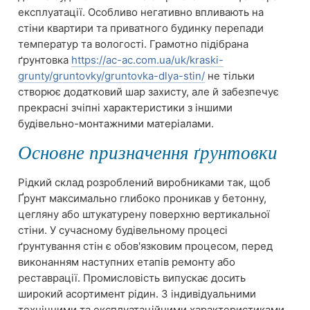
експлуатації. Особливо негативно впливають на
стіни квартири та приватного будинку перепади
температур та вологості. Грамотно підібрана
ґрунтовка
https://ac-ac.com.ua/uk/kraski-
grunty/gruntovky/gruntovka-dlya-stin/
не тільки
створює додатковий шар захисту, але й забезпечує
прекрасні зчіпні характеристики з іншими
будівельно-монтажними матеріалами.
Основне призначення ґрунтовки
Рідкий склад розроблений виробниками так, щоб
Ґрунт максимально глибоко проникав у бетонну,
цегляну або штукатурену поверхню вертикальної
стіни. У сучасному будівельному процесі
ґрунтування стін є обов'язковим процесом, перед
виконанням наступних етапів ремонту або
реставрації. Промисловість випускає досить
широкий асортимент рідин. З індивідуальними
технічними та експлуатаційними характеристиками.