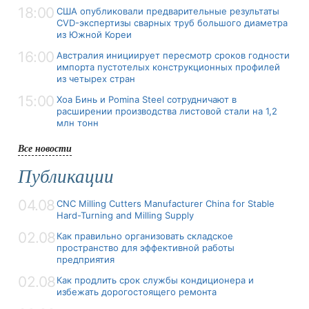
18:00
США опубликовали предварительные результаты
CVD-экспертизы сварных труб большого диаметра
из Южной Кореи
16:00
Австралия инициирует пересмотр сроков годности
импорта пустотелых конструкционных профилей
из четырех стран
15:00
Хоа Бинь и Pomina Steel сотрудничают в
расширении производства листовой стали на 1,2
млн тонн
Все новости
Публикации
04.08
CNC Milling Cutters Manufacturer China for Stable
Hard-Turning and Milling Supply
02.08
Как правильно организовать складское
пространство для эффективной работы
предприятия
02.08
Как продлить срок службы кондиционера и
избежать дорогостоящего ремонта