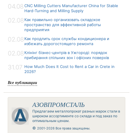
04.08
CNC Milling Cutters Manufacturer China for Stable
Hard-Turning and Milling Supply
02.08
Как правильно организовать складское
пространство для эффективной работы
предприятия
02.08
Как продлить срок службы кондиционера и
избежать дорогостоящего ремонта
02.08
Клінінг бізнес-центрів в Ужгороді: порядок
прибирання спільних зон і офісних поверхів
31.07
How Much Does It Cost to Rent a Car in Crete in
2026?
Все публикации
АЗОВПРОМСТАЛЬ
Предлагаем металлопрокат разных марок стали в
широком ассортименте со склада и под заказ по
оптимальным ценам.
©
2001-2026 Все права защищены.