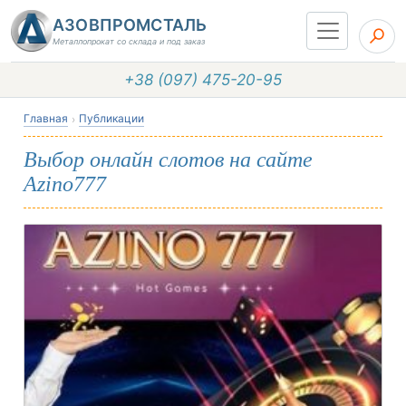
АЗОВПРОМСТАЛЬ
Металлопрокат со склада и под заказ
+38 (097) 475-20-95
Главная
Публикации
Выбор онлайн слотов на сайте
Azino777