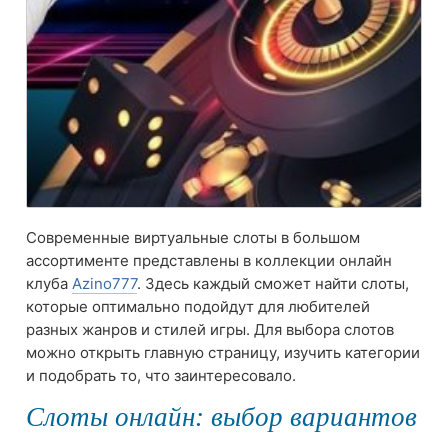
Современные виртуальные слоты в большом
ассортименте представлены в коллекции онлайн
клуба
Azino777
. Здесь каждый сможет найти слоты,
которые оптимально подойдут для любителей
разных жанров и стилей игры. Для выбора слотов
можно открыть главную страницу, изучить категории
и подобрать то, что заинтересовало.
Слоты онлайн: выбор вариантов