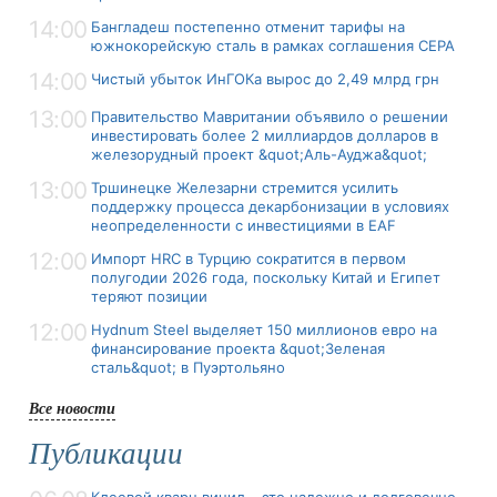
14:00
Бангладеш постепенно отменит тарифы на
южнокорейскую сталь в рамках соглашения CEPA
14:00
Чистый убыток ИнГОКа вырос до 2,49 млрд грн
13:00
Правительство Мавритании объявило о решении
инвестировать более 2 миллиардов долларов в
железорудный проект &quot;Аль-Ауджа&quot;
13:00
Тршинецке Железарни стремится усилить
поддержку процесса декарбонизации в условиях
неопределенности с инвестициями в EAF
12:00
Импорт HRC в Турцию сократится в первом
полугодии 2026 года, поскольку Китай и Египет
теряют позиции
12:00
Hydnum Steel выделяет 150 миллионов евро на
финансирование проекта &quot;Зеленая
сталь&quot; в Пуэртольяно
Все новости
Публикации
Клеевой кварц винил – это надежно и долговечно