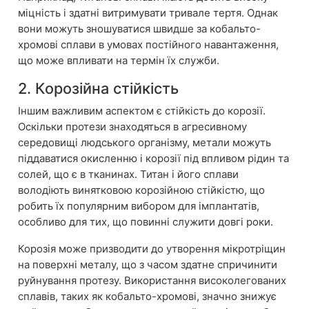
міцність і здатні витримувати тривале тертя. Однак
вони можуть зношуватися швидше за кобальто-
хромові сплави в умовах постійного навантаження,
що може впливати на термін їх служби.
2. Корозійна стійкість
Іншим важливим аспектом є стійкість до корозії.
Оскільки протези знаходяться в агресивному
середовищі людського організму, метали можуть
піддаватися окисленню і корозії під впливом рідин та
солей, що є в тканинах. Титан і його сплави
володіють винятковою корозійною стійкістю, що
робить їх популярним вибором для імплантатів,
особливо для тих, що повинні служити довгі роки.
Корозія може призводити до утворення мікротріщин
на поверхні металу, що з часом здатне спричинити
руйнування протезу. Використання високолегованих
сплавів, таких як кобальто-хромові, значно знижує