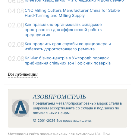
06.08
04.08
CNC Milling Cutters Manufacturer China for Stable
Hard-Turning and Milling Supply
02.08
Как правильно организовать складское
пространство для эффективной работы
предприятия
02.08
Как продлить срок службы кондиционера и
избежать дорогостоящего ремонта
02.08
Клінінг бізнес-центрів в Ужгороді: порядок
прибирання спільних зон і офісних поверхів
Все публикации
АЗОВПРОМСТАЛЬ
Предлагаем металлопрокат разных марок стали в
широком ассортименте со склада и под заказ по
оптимальным ценам.
©
2001-2026 Все права защищены.
Материалы сайта предназначены для аудитории 18+. При