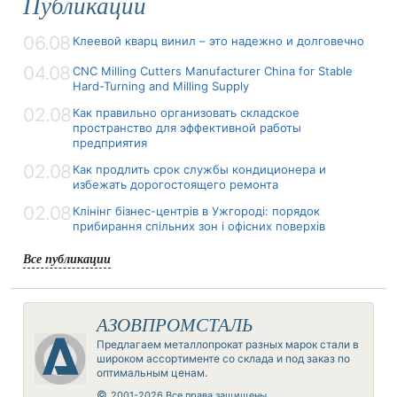
Публикации
06.08
Клеевой кварц винил – это надежно и долговечно
04.08
CNC Milling Cutters Manufacturer China for Stable
Hard-Turning and Milling Supply
02.08
Как правильно организовать складское
пространство для эффективной работы
предприятия
02.08
Как продлить срок службы кондиционера и
избежать дорогостоящего ремонта
02.08
Клінінг бізнес-центрів в Ужгороді: порядок
прибирання спільних зон і офісних поверхів
Все публикации
АЗОВПРОМСТАЛЬ
Предлагаем металлопрокат разных марок стали в
широком ассортименте со склада и под заказ по
оптимальным ценам.
©
2001-2026 Все права защищены.