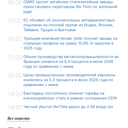
18:00
CMRG просит китайские сталелитейные заводы
приостановить переговоры Rio Tinto по железной
руде
17:00
ЕС объявил об окончательных антидемпинговых
пошлинах на плоский прокат из Индии, Японии,
Тайваня, Турции и Вьетнама
16:00
Турецкая компания Kocaer Çelik получит заказы на
стальные профили на сумму 10,9% от выручки в
2025 году
15:00
Объем производства металлопромышленности во
Франции снизился на 0,4 процента в июне 2026
года по сравнению с маем
15:00
Цены промышленных производителей еврозоны
снизились на 0,3 процента в июне 2026 года по
сравнению с маем
14:00
Бангладеш постепенно отменит тарифы на
южнокорейскую сталь в рамках соглашения CEPA
14:00
Чистый убыток ИнГОКа вырос до 2,49 млрд грн
Все новости