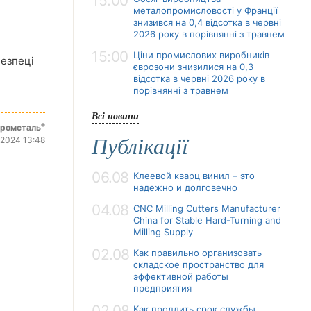
15:00
металопромисловості у Франції
знизився на 0,4 відсотка в червні
2026 року в порівнянні з травнем
15:00
Ціни промислових виробників
безпеці
єврозони знизилися на 0,3
відсотка в червні 2026 року в
порівнянні з травнем
Всі новини
®
промсталь
Публікації
 2024 13:48
06.08
Клеевой кварц винил – это
надежно и долговечно
04.08
CNC Milling Cutters Manufacturer
China for Stable Hard-Turning and
Milling Supply
02.08
Как правильно организовать
складское пространство для
эффективной работы
предприятия
02.08
Как продлить срок службы