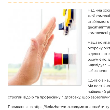
Надійна охо
якої компані
стабільного
десятиліття
комплексні 
Наша компан
охорону об'
відеоспосте
розуміємо, 
індивідуаль
забезпечення
Однією з на
Ми постійно
найвищий рі
строгий відбір та професійну підготовку, щоб забезпеч
Посилання на https://kniazha-varta.com/можна знайти ту