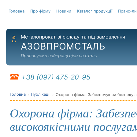
Головна
Про фірму
Новини
Каталог продукції
Прайс-ли
Металопрокат зі складу та під замовлення
На головну
Надіслати листа
АЗОВПРОМСТАЛЬ
Пропонуємо найкращі ціни на сталь
+38 (097) 475-20-95
Головна
Публікації
Охорона фірма: Забезпечуючи безпеку з
Охорона фірма: Забезпе
високоякісними послуга