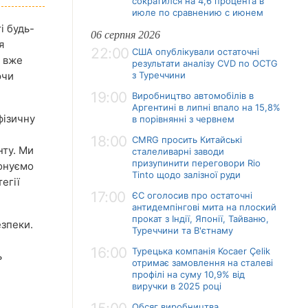
сократился на 4,6 процента в
июле по сравнению с июнем
і будь-
06 серпня 2026
я
22:00
США опублікували остаточні
" вже
результати аналізу CVD по OCTG
ючи
з Туреччини
19:00
Виробництво автомобілів в
Аргентині в липні впало на 15,8%
фізичну
в порівнянні з червнем
18:00
CMRG просить Китайські
нту. Ми
сталеливарні заводи
призупинити переговори Rio
понуємо
Tinto щодо залізної руди
егії
17:00
ЄС оголосив про остаточні
антидемпінгові мита на плоский
прокат з Індії, Японії, Тайваню,
езпеки.
Туреччини та В'єтнаму
16:00
Турецька компанія Kocaer Çelik
ь
отримає замовлення на сталеві
профілі на суму 10,9% від
виручки в 2025 році
Обсяг виробництва