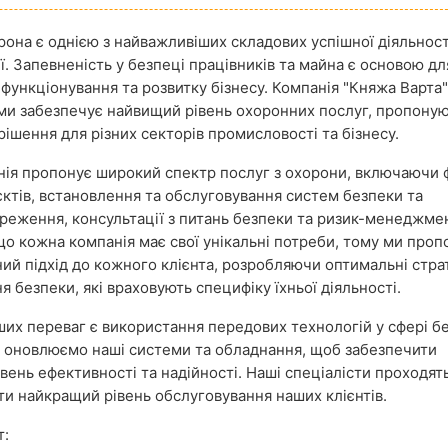
рона є однією з найважливіших складових успішної діяльност
ї. Запевненість у безпеці працівників та майна є основою дл
 функціонування та розвитку бізнесу. Компанія "Княжа Варта
ми забезпечує найвищий рівень охоронних послуг, пропону
рішення для різних секторів промисловості та бізнесу.
ія пропонує широкий спектр послуг з охорони, включаючи 
єктів, встановлення та обслуговування систем безпеки та
реження, консультації з питань безпеки та ризик-менеджме
що кожна компанія має свої унікальні потреби, тому ми про
ний підхід до кожного клієнта, розробляючи оптимальні страт
 безпеки, які враховують специфіку їхньої діяльності.
ших переваг є використання передових технологій у сфері б
 оновлюємо наші системи та обладнання, щоб забезпечити
вень ефективності та надійності. Наші спеціалісти проходят
ити найкращий рівень обслуговування наших клієнтів.
т: