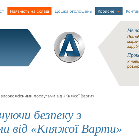
ст
Наявність на складі
Дошка оголошень
Корисне
Контак
Метал
Постій
марки
зарубі
Прок
У найк
розмір
 високоякісними послугами від «Княжої Варти»
чуючи безпеку з
ми від «Княжої Варти»