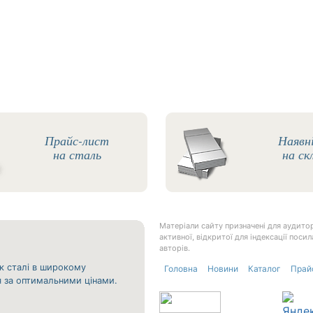
Прайс-лист
Наявн
на сталь
на ск
Матеріали сайту призначені для аудитор
активної, відкритої для індексації пос
авторів.
к сталі в широкому
Головна
Новини
Каталог
Прай
ня за оптимальними цінами.