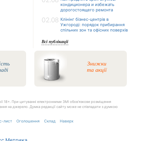
кондиционера и избежать
дорогостоящего ремонта
02.08
Клінінг бізнес-центрів в
Ужгороді: порядок прибирання
спільних зон та офісних поверхів
Всі публікації
ість
Знижки
ладі
та акції
ії 18+. При цитуванні електронними ЗМІ обов'язкове розміщення
илання на джерело. Думка редакції сайту може не співпадати з думкою
с-лист
Оголошення
Склад
Наверх