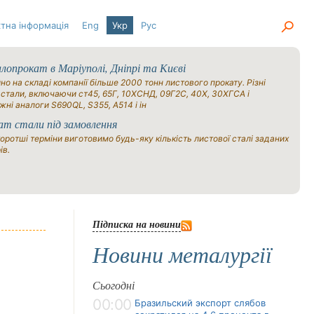
тна інформація
Eng
Укр
Рус
опрокат в Маріуполі, Дніпрі та Києві
но на складі компанії більше 2000 тонн листового прокату. Різні
 стали, включаючи ст45, 65Г, 10ХСНД, 09Г2С, 40Х, 30ХГСА і
жні аналоги S690QL, S355, A514 і ін
ат стали під замовлення
оротші терміни виготовимо будь-яку кількість листової сталі заданих
ів.
Підписка на новини
Новини металургії
Сьогодні
00:00
Бразильский экспорт слябов