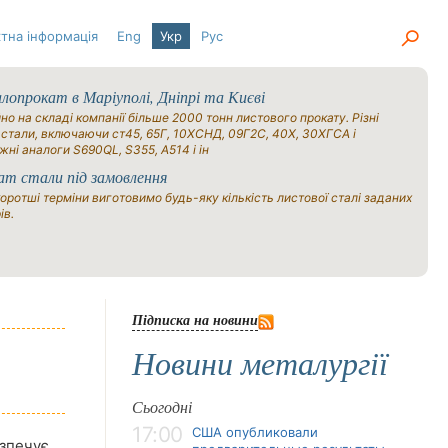
тна інформація
Eng
Укр
Рус
опрокат в Маріуполі, Дніпрі та Києві
но на складі компанії більше 2000 тонн листового прокату. Різні
 стали, включаючи ст45, 65Г, 10ХСНД, 09Г2С, 40Х, 30ХГСА і
жні аналоги S690QL, S355, A514 і ін
ат стали під замовлення
оротші терміни виготовимо будь-яку кількість листової сталі заданих
ів.
Підписка на новини
Новини металургії
Сьогодні
17:00
США опубликовали
езпечує