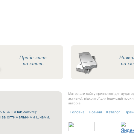
Прайс-лист
Наявн
на сталь
на ск
Матеріали сайту призначені для аудитор
активної, відкритої для індексації пос
авторів.
к сталі в широкому
Головна
Новини
Каталог
Прай
ня за оптимальними цінами.