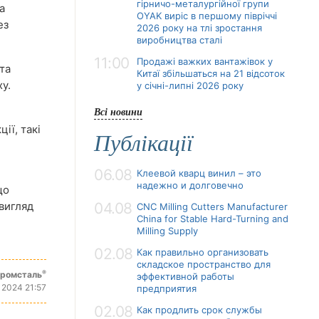
гірничо-металургійної групи
а
OYAK виріс в першому півріччі
ез
2026 року на тлі зростання
виробництва сталі
11:00
Продажі важких вантажівок у
та
Китаї збільшаться на 21 відсоток
у.
у січні-липні 2026 року
Всі новини
ії, такі
Публікації
06.08
Клеевой кварц винил – это
надежно и долговечно
що
вигляд
04.08
CNC Milling Cutters Manufacturer
China for Stable Hard-Turning and
Milling Supply
02.08
Как правильно организовать
складское пространство для
®
промсталь
эффективной работы
 2024 21:57
предприятия
02.08
Как продлить срок службы