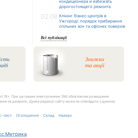
кондиционера и избежать
дорогостоящего ремонта
02.08
Клінінг бізнес-центрів в
Ужгороді: порядок прибирання
спільних зон та офісних поверхів
Всі публікації
ість
Знижки
ладі
та акції
ії 18+. При цитуванні електронними ЗМІ обов'язкове розміщення
илання на джерело. Думка редакції сайту може не співпадати з думкою
с-лист
Оголошення
Склад
Наверх