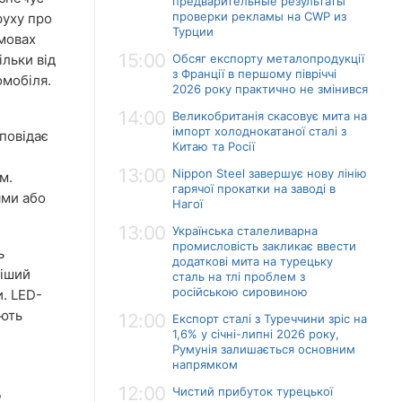
предварительные результаты
проверки рекламы на CWP из
руху про
Турции
умовах
15:00
ільки від
Обсяг експорту металопродукції
з Франції в першому півріччі
омобіля.
2026 року практично не змінився
14:00
Великобританія скасовує мита на
імпорт холоднокатаної сталі з
повідає
Китаю та Росії
13:00
Nippon Steel завершує нову лінію
м.
гарячої прокатки на заводі в
ями або
Нагої
13:00
Українська сталеливарна
промисловість закликає ввести
ь
додаткові мита на турецьку
ніший
сталь на тлі проблем з
російською сировиною
. LED-
ають
12:00
Експорт сталі з Туреччини зріс на
1,6% у січні-липні 2026 року,
Румунія залишається основним
напрямком
12:00
,
Чистий прибуток турецької