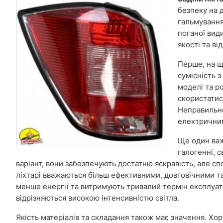
безпеку на 
гальмування
поганої види
якості та в
Перше, на щ
сумісність 
моделі та р
скористатис
Неправильно
електрични
Ще один важ
галогенні, с
варіант, вони забезпечують достатню яскравість, але 
ліхтарі вважаються більш ефективними, довговічними т
менше енергії та витримують тривалий термін експлуата
відрізняються високою інтенсивністю світла.
Якість матеріалів та складання також має значення. Хо