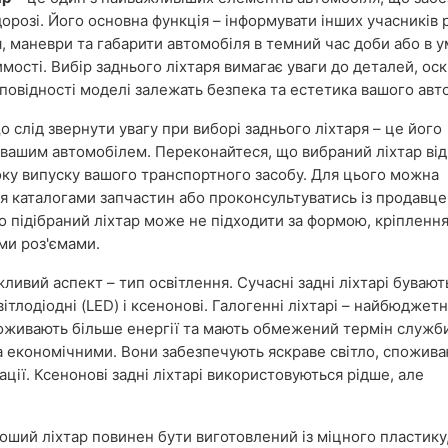
дорозі. Його основна функція – інформувати інших учасників 
, маневри та габарити автомобіля в темний час доби або в 
мості. Вибір заднього ліхтаря вимагає уваги до деталей, оск
ідповідності моделі залежать безпека та естетика вашого авт
о слід звернути увагу при виборі заднього ліхтаря – це його
з вашим автомобілем. Переконайтеся, що вибраний ліхтар від
оку випуску вашого транспортного засобу. Для цього можна
я каталогами запчастин або проконсультуватись із продавце
 підібраний ліхтар може не підходити за формою, кріпленн
ми роз'ємами.
ливий аспект – тип освітлення. Сучасні задні ліхтарі бувают
вітлодіодні (LED) і ксенонові. Галогенні ліхтарі – найбюджет
споживають більше енергії та мають обмежений термін служби
а економічними. Вони забезпечують яскраве світло, спожив
ції. Ксенонові задні ліхтарі використовуються рідше, але
роший ліхтар повинен бути виготовлений із міцного пластику