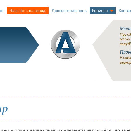
ст
Наявність на складі
Дошка оголошень
Корисне
Контак
Метал
Постій
марки
зарубі
Прок
У найк
розмір
ар
ар
– це один з найважливіших елементів автомобіля, що заб