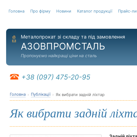
Головна
Про фірму
Новини
Каталог продукції
Прайс-ли
Металопрокат зі складу та під замовлення
На головну
Надіслати листа
АЗОВПРОМСТАЛЬ
Пропонуємо найкращі ціни на сталь
+38 (097) 475-20-95
Головна
Публікації
Як вибрати задній ліхтар
Як вибрати задній ліхт
Задній ліхт