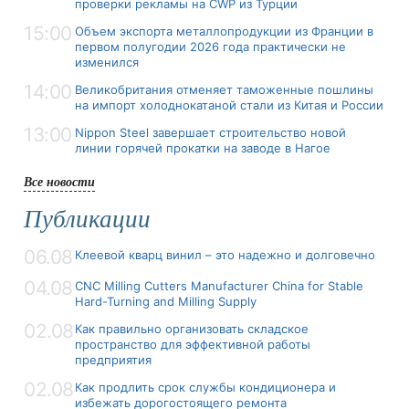
проверки рекламы на CWP из Турции
15:00
Объем экспорта металлопродукции из Франции в
первом полугодии 2026 года практически не
изменился
14:00
Великобритания отменяет таможенные пошлины
на импорт холоднокатаной стали из Китая и России
13:00
Nippon Steel завершает строительство новой
линии горячей прокатки на заводе в Нагое
Все новости
Публикации
06.08
Клеевой кварц винил – это надежно и долговечно
04.08
CNC Milling Cutters Manufacturer China for Stable
Hard-Turning and Milling Supply
02.08
Как правильно организовать складское
пространство для эффективной работы
предприятия
02.08
Как продлить срок службы кондиционера и
избежать дорогостоящего ремонта