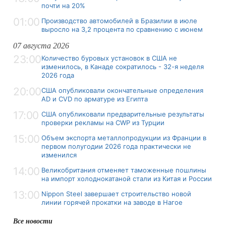
почти на 20%
01:00
Производство автомобилей в Бразилии в июле
выросло на 3,2 процента по сравнению с июнем
07 августа 2026
23:00
Количество буровых установок в США не
изменилось, в Канаде сократилось - 32-я неделя
2026 года
20:00
США опубликовали окончательные определения
AD и CVD по арматуре из Египта
17:00
США опубликовали предварительные результаты
проверки рекламы на CWP из Турции
15:00
Объем экспорта металлопродукции из Франции в
первом полугодии 2026 года практически не
изменился
14:00
Великобритания отменяет таможенные пошлины
на импорт холоднокатаной стали из Китая и России
13:00
Nippon Steel завершает строительство новой
линии горячей прокатки на заводе в Нагое
Все новости