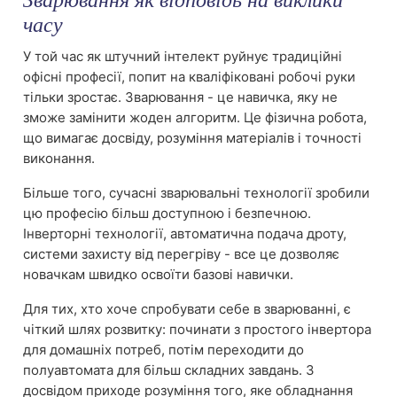
Зварювання як відповідь на виклики
часу
У той час як штучний інтелект руйнує традиційні
офісні професії, попит на кваліфіковані робочі руки
тільки зростає. Зварювання - це навичка, яку не
зможе замінити жоден алгоритм. Це фізична робота,
що вимагає досвіду, розуміння матеріалів і точності
виконання.
Більше того, сучасні зварювальні технології зробили
цю професію більш доступною і безпечною.
Інверторні технології, автоматична подача дроту,
системи захисту від перегріву - все це дозволяє
новачкам швидко освоїти базові навички.
Для тих, хто хоче спробувати себе в зварюванні, є
чіткий шлях розвитку: починати з простого інвертора
для домашніх потреб, потім переходити до
полуавтомата для більш складних завдань. З
досвідом приходе розуміння того, яке обладнання