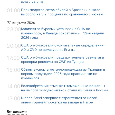
почти на 20%
01:00
Производство автомобилей в Бразилии в июле
выросло на 3,2 процента по сравнению с июнем
07 августа 2026
23:00
Количество буровых установок в США не
изменилось, в Канаде сократилось - 32-я неделя
2026 года
20:00
США опубликовали окончательные определения
AD и CVD по арматуре из Египта
17:00
США опубликовали предварительные результаты
проверки рекламы на CWP из Турции
15:00
Объем экспорта металлопродукции из Франции в
первом полугодии 2026 года практически не
изменился
14:00
Великобритания отменяет таможенные пошлины
на импорт холоднокатаной стали из Китая и России
13:00
Nippon Steel завершает строительство новой
линии горячей прокатки на заводе в Нагое
Все новости