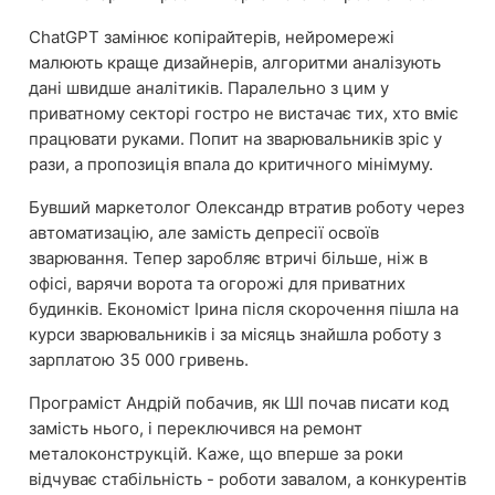
ChatGPT замінює копірайтерів, нейромережі
малюють краще дизайнерів, алгоритми аналізують
дані швидше аналітиків. Паралельно з цим у
приватному секторі гостро не вистачає тих, хто вміє
працювати руками. Попит на зварювальників зріс у
рази, а пропозиція впала до критичного мінімуму.
Бувший маркетолог Олександр втратив роботу через
автоматизацію, але замість депресії освоїв
зварювання. Тепер заробляє втричі більше, ніж в
офісі, варячи ворота та огорожі для приватних
будинків. Економіст Ірина після скорочення пішла на
курси зварювальників і за місяць знайшла роботу з
зарплатою 35 000 гривень.
Програміст Андрій побачив, як ШІ почав писати код
замість нього, і переключився на ремонт
металоконструкцій. Каже, що вперше за роки
відчуває стабільність - роботи завалом, а конкурентів