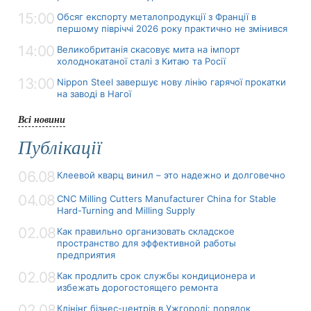
15:00
Обсяг експорту металопродукції з Франції в
першому півріччі 2026 року практично не змінився
14:00
Великобританія скасовує мита на імпорт
холоднокатаної сталі з Китаю та Росії
13:00
Nippon Steel завершує нову лінію гарячої прокатки
на заводі в Нагої
Всі новини
Публікації
06.08
Клеевой кварц винил – это надежно и долговечно
04.08
CNC Milling Cutters Manufacturer China for Stable
Hard-Turning and Milling Supply
02.08
Как правильно организовать складское
пространство для эффективной работы
предприятия
02.08
Как продлить срок службы кондиционера и
избежать дорогостоящего ремонта
02.08
Клінінг бізнес-центрів в Ужгороді: порядок