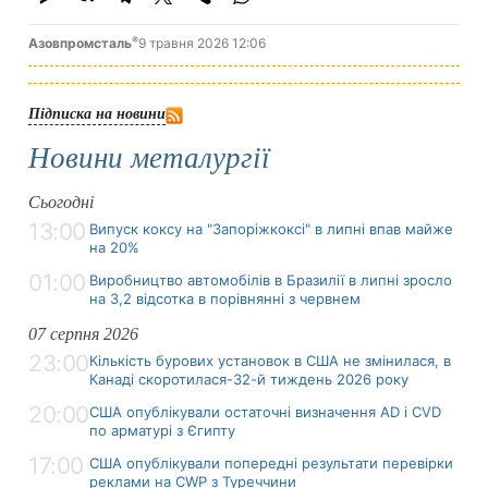
®
Азовпромсталь
9 травня 2026 12:06
Підписка на новини
Новини металургії
Сьогодні
13:00
Випуск коксу на "Запоріжкоксі" в липні впав майже
на 20%
01:00
Виробництво автомобілів в Бразилії в липні зросло
на 3,2 відсотка в порівнянні з червнем
07 серпня 2026
23:00
Кількість бурових установок в США не змінилася, в
Канаді скоротилася-32-й тиждень 2026 року
20:00
США опублікували остаточні визначення AD і CVD
по арматурі з Єгипту
17:00
США опублікували попередні результати перевірки
реклами на CWP з Туреччини