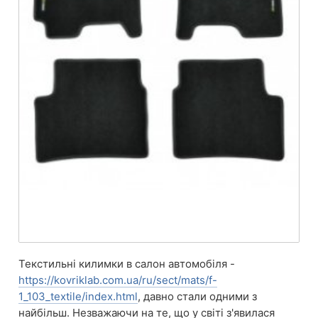
Текстильні килимки в салон автомобіля -
https://kovriklab.com.ua/ru/sect/mats/f-
1_103_textile/index.html
, давно стали одними з
найбільш. Незважаючи на те, що у світі з'явилася