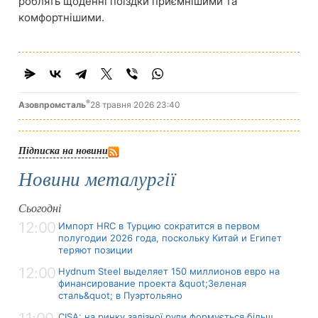
роблять щоденні поїздки приємнішими та
комфортнішими.
®
Азовпромсталь
28 травня 2026 23:40
Підписка на новини
Новини металургії
Сьогодні
12:00
Импорт HRC в Турцию сократится в первом
полугодии 2026 года, поскольку Китай и Египет
теряют позиции
12:00
Hydnum Steel выделяет 150 миллионов евро на
финансирование проекта &quot;Зеленая
сталь&quot; в Пуэртольяно
CISA: на ринку залізної руди формується більш