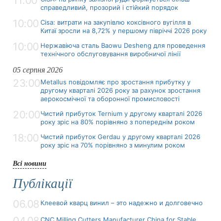
11:00
справедливий, прозорий і стійкий порядок
10:00
Cisa: витрати на закупівлю коксівного вугілля в
Китаї зросли на 8,72% у першому півріччі 2026 року
10:00
Нержавіюча сталь Baowu Desheng для проведення
технічного обслуговування виробничої лінії
05 серпня 2026
23:00
Metallus повідомляє про зростання прибутку у
другому кварталі 2026 року за рахунок зростання
аерокосмічної та оборонної промисловості
20:00
Чистий прибуток Ternium у другому кварталі 2026
року зріс на 80% порівняно з попереднім роком
18:00
Чистий прибуток Gerdau у другому кварталі 2026
року зріс на 70% порівняно з минулим роком
Всі новини
Публікації
06.08
Клеевой кварц винил – это надежно и долговечно
04.08
CNC Milling Cutters Manufacturer China for Stable