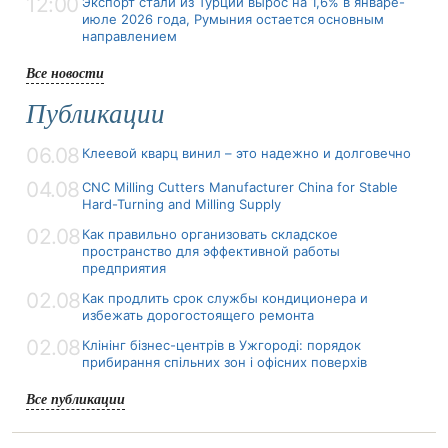
12:00
Экспорт стали из Турции вырос на 1,6% в январе-
июле 2026 года, Румыния остается основным
направлением
Все новости
Публикации
06.08
Клеевой кварц винил – это надежно и долговечно
04.08
CNC Milling Cutters Manufacturer China for Stable
Hard-Turning and Milling Supply
02.08
Как правильно организовать складское
пространство для эффективной работы
предприятия
02.08
Как продлить срок службы кондиционера и
избежать дорогостоящего ремонта
02.08
Клінінг бізнес-центрів в Ужгороді: порядок
прибирання спільних зон і офісних поверхів
Все публикации