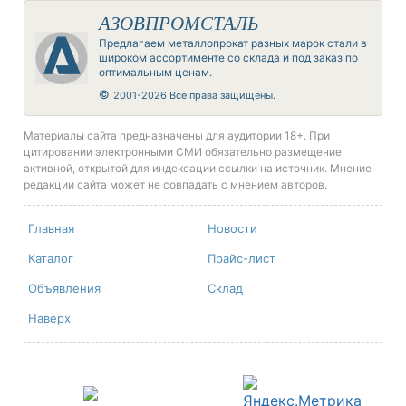
АЗОВПРОМСТАЛЬ
Предлагаем металлопрокат разных марок стали в
широком ассортименте со склада и под заказ по
оптимальным ценам.
©
2001-2026 Все права защищены.
Материалы сайта предназначены для аудитории 18+. При
цитировании электронными СМИ обязательно размещение
активной, открытой для индексации ссылки на источник. Мнение
редакции сайта может не совпадать с мнением авторов.
Главная
Новости
Каталог
Прайс-лист
Объявления
Склад
Наверх