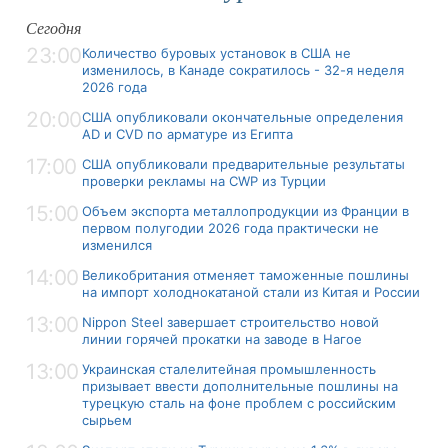
Сегодня
23:00
Количество буровых установок в США не
изменилось, в Канаде сократилось - 32-я неделя
2026 года
20:00
США опубликовали окончательные определения
AD и CVD по арматуре из Египта
17:00
США опубликовали предварительные результаты
проверки рекламы на CWP из Турции
15:00
Объем экспорта металлопродукции из Франции в
первом полугодии 2026 года практически не
изменился
14:00
Великобритания отменяет таможенные пошлины
на импорт холоднокатаной стали из Китая и России
13:00
Nippon Steel завершает строительство новой
линии горячей прокатки на заводе в Нагое
13:00
Украинская сталелитейная промышленность
призывает ввести дополнительные пошлины на
турецкую сталь на фоне проблем с российским
сырьем