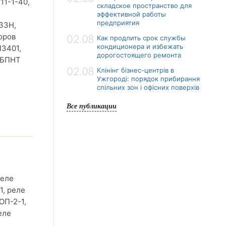
11-1-40,
складское пространство для
эффективной работы
предприятия
ЗЗН,
оров
02.08
Как продлить срок службы
кондиционера и избежать
ПЗ401,
дорогостоящего ремонта
к БПНТ
02.08
Клінінг бізнес-центрів в
Ужгороді: порядок прибирання
спільних зон і офісних поверхів
Все публикации
реле
1, реле
ОП-2-1,
еле