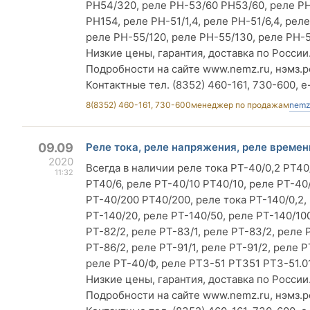
РН54/320, реле РН-53/60 РН53/60, реле Р
РН154, реле РН-51/1,4, реле РН-51/6,4, реле
реле РН-55/120, реле РН-55/130, реле РН-5
Низкие цены, гарантия, доставка по России
Подробности на сайте www.nemz.ru, нэмз.р
Контактные тел. (8352) 460-161, 730-600, e
8(8352) 460-161, 730-600
менеджер по продажам
nemz
09.09
Реле тока, реле напряжения, реле времени
2020
Всегда в наличии реле тока РТ-40/0,2 РТ40/
11:32
РТ40/6, реле РТ-40/10 РТ40/10, реле РТ-40
РТ-40/200 РТ40/200, реле тока РТ-140/0,2, 
РТ-140/20, реле РТ-140/50, реле РТ-140/100
РТ-82/2, реле РТ-83/1, реле РТ-83/2, реле Р
РТ-86/2, реле РТ-91/1, реле РТ-91/2, реле 
реле РТ-40/Ф, реле РТЗ-51 РТЗ51 РТЗ-51.0
Низкие цены, гарантия, доставка по России
Подробности на сайте www.nemz.ru, нэмз.р