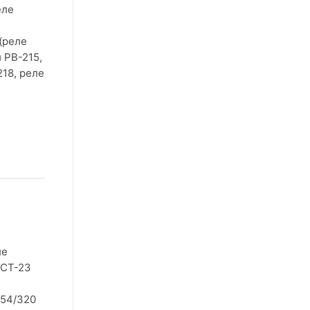
еле
 (реле
 РВ-215,
218, реле
ле
РСТ-23
-54/320