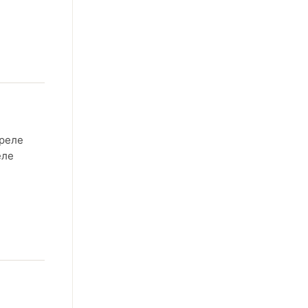
 реле
еле