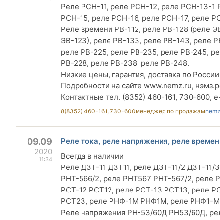
Реле РСН-11, реле РСН-12, реле РСН-13-1 
РСН-15, реле РСН-16, реле РСН-17, реле 
Реле времени РВ-112, реле РВ-128 (реле ЭВ
ЭВ-123), реле РВ-133, реле РВ-143, реле Р
реле РВ-225, реле РВ-235, реле РВ-245, ре
РВ-228, реле РВ-238, реле РВ-248.
Низкие цены, гарантия, доставка по России
Подробности на сайте www.nemz.ru, нэмз.р
Контактные тел. (8352) 460-161, 730-600, e
8(8352) 460-161, 730-600
менеджер по продажам
nemz
09.09
Реле тока, реле напряжения, реле времени
2020
Всегда в наличии
11:34
Реле ДЗТ-11 ДЗТ11, реле ДЗТ-11/2 ДЗТ-11/
РНТ-566/2, реле РНТ567 РНТ-567/2, реле Р
РСТ-12 РСТ12, реле РСТ-13 РСТ13, реле РС
РСТ23, реле РНФ-1М РНФ1М, реле РНФ1-М
Реле напряжения РН-53/60Д РН53/60Д, рел