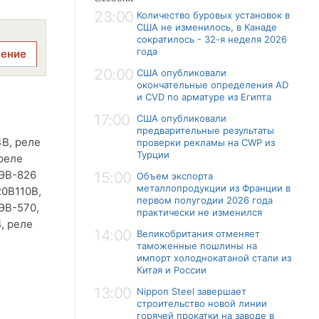
23:00
Количество буровых установок в
США не изменилось, в Канаде
сократилось - 32-я неделя 2026
года
ление
20:00
США опубликовали
окончательные определения AD
и CVD по арматуре из Египта
17:00
США опубликовали
предварительные результаты
4В, реле
проверки рекламы на CWP из
Турции
реле
РЭВ-826
15:00
Объем экспорта
металлопродукции из Франции в
20В110В,
первом полугодии 2026 года
ЭВ-570,
практически не изменился
, реле
14:00
Великобритания отменяет
таможенные пошлины на
импорт холоднокатаной стали из
Китая и России
13:00
Nippon Steel завершает
строительство новой линии
горячей прокатки на заводе в