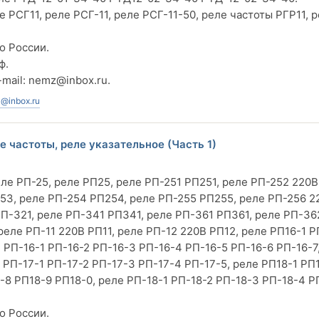
е РСГ11, реле РСГ-11, реле РСГ-11-50, реле частоты РГР11, 
о России.
ф.
-mail:
nemz@inbox.ru
.
@inbox.ru
 частоты, реле указательное (Часть 1)
е РП-25, реле РП25, реле РП-251 РП251, реле РП-252 220В
53, реле РП-254 РП254, реле РП-255 РП255, реле РП-256 2
РП-321, реле РП-341 РП341, реле РП-361 РП361, реле РП-36
реле РП-11 220В РП11, реле РП-12 220В РП12, реле РП16-1 Р
 РП-16-1 РП-16-2 РП-16-3 РП-16-4 РП-16-5 РП-16-6 РП-16-7
 РП-17-1 РП-17-2 РП-17-3 РП-17-4 РП-17-5, реле РП18-1 РП
8 РП18-9 РП18-0, реле РП-18-1 РП-18-2 РП-18-3 РП-18-4 Р
о России.