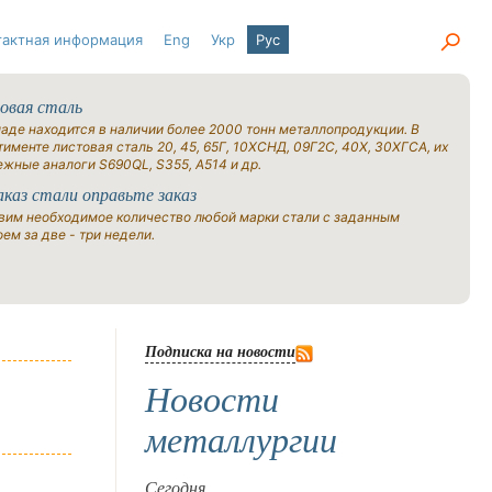
тактная информация
Eng
Укр
Рус
овая сталь
ладе находится в наличии более 2000 тонн металлопродукции. В
именте листовая сталь 20, 45, 65Г, 10ХСНД, 09Г2С, 40Х, 30ХГСА, их
ежные аналоги S690QL, S355, A514 и др.
аказ стали оправьте заказ
вим необходимое количество любой марки стали с заданным
ем за две - три недели.
Подписка на новости
Новости
металлургии
Сегодня