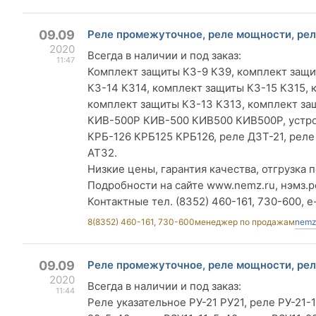
09.09
Реле промежуточное, реле мощности, реле
2020
Всегда в наличии и под заказ:
11:47
Комплект защиты КЗ-9 КЗ9, комплект защи
КЗ-14 КЗ14, комплект защиты КЗ-15 КЗ15,
комплект защиты КЗ-13 КЗ13, комплект за
КИВ-500Р КИВ-500 КИВ500 КИВ500Р, устро
КРБ-126 КРБ125 КРБ126, реле ДЗТ-21, реле
АТ32.
Низкие цены, гарантия качества, отгрузка п
Подробности на сайте www.nemz.ru, нэмз.р
Контактные тел. (8352) 460-161, 730-600, e
8(8352) 460-161, 730-600
менеджер по продажам
nemz
09.09
Реле промежуточное, реле мощности, реле
2020
Всегда в наличии и под заказ:
11:44
Реле указательное РУ-21 РУ21, реле РУ-21-1