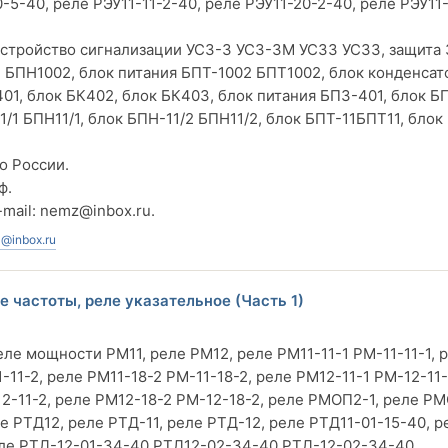
-5-40, реле РЭУ11-11-2-40, реле РЭУ11-20-2-40, реле РЭУ11-
 устройство сигнализации УСЗ-3 УСЗ-3М УСЗ3 УСЗЗ, защита 
2 БПН1002, блок питания БПТ-1002 БПТ1002, блок конденсат
401, блок БК402, блок БК403, блок питания БПЗ-401, блок Б
/1 БПН11/1, блок БПН-11/2 БПН11/2, блок БПТ-11БПТ11, бло
о России.
ф.
-mail:
nemz@inbox.ru
.
@inbox.ru
 частоты, реле указательное (Часть 1)
ле мощности РМ11, реле РМ12, реле РМ11-11-1 РМ-11-11-1, 
-11-2, реле РМ11-18-2 РМ-11-18-2, реле РМ12-11-1 РМ-12-11-
12-11-2, реле РМ12-18-2 РМ-12-18-2, реле РМОП2-1, реле РМ
е РТД12, реле РТД-11, реле РТД-12, реле РТД11-01-15-40, р
еле РТД-12-01-34-40 РТД12-02-34-40 РТД-12-02-34-40.