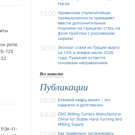
Нагое
13:00
Украинская сталелитейная
промышленность призывает
ввести дополнительные
пошлины на турецкую сталь на
щиты
фоне проблем с российским
,
сырьем
лок реле
12:00
Экспорт стали из Турции вырос
РБ-125
на 1,6% в январе-июле 2026
года, Румыния остается
-32
основным направлением
Все новости
Публикации
06.08
Клеевой кварц винил – это
надежно и долговечно
04.08
CNC Milling Cutters Manufacturer
China for Stable Hard-Turning and
Milling Supply
 РЭУ-11-
02.08
Как правильно организовать