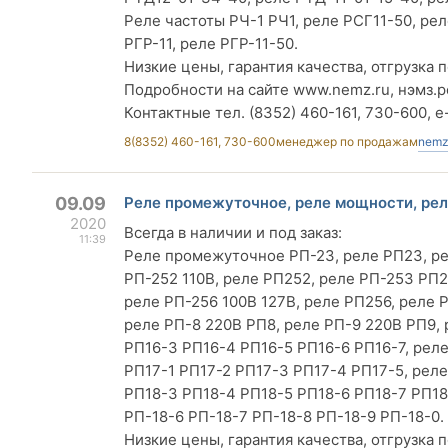
Реле частоты РЧ-1 РЧ1, реле РСГ11-50, рел
РГР-11, реле РГР-11-50.
Низкие цены, гарантия качества, отгрузка п
Подробности на сайте www.nemz.ru, нэмз.р
Контактные тел. (8352) 460-161, 730-600, e
8(8352) 460-161, 730-600
менеджер по продажам
nemz
09.09
Реле промежуточное, реле мощности, реле
2020
Всегда в наличии и под заказ:
11:39
Реле промежуточное РП-23, реле РП23, рел
РП-252 110В, реле РП252, реле РП-253 РП2
реле РП-256 100В 127В, реле РП256, реле 
реле РП-8 220В РП8, реле РП-9 220В РП9, 
РП16-3 РП16-4 РП16-5 РП16-6 РП16-7, реле
РП17-1 РП17-2 РП17-3 РП17-4 РП17-5, реле
РП18-3 РП18-4 РП18-5 РП18-6 РП18-7 РП18-
РП-18-6 РП-18-7 РП-18-8 РП-18-9 РП-18-0.
Низкие цены, гарантия качества, отгрузка п