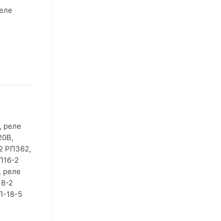
реле
, реле
20В,
2 РП362,
П16-2
, реле
18-2
П-18-5