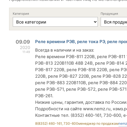
Категория
Продукция
09.09
Реле времени РЭВ, реле тока РЭ, реле пр
2020
Всегда в наличии и на заказ:
11:49
Реле времени РЭВ-811 220В, реле РЭВ-811 
РЭВ-813 220В110В 48В 24В, реле РЭВ-814 2
РЭВ-817 220В, реле РЭВ-818 220В, реле РЭ
220В, реле РЭВ-827 220В, реле РЭВ-828 22
реле РЭВ-883 220В110В, реле РЭВ-884 220В
реле РЭВ-571, реле РЭВ-572, реле РЭВ-571
РЭВ-261.
Низкие цены, гарантия, доставка по России
Подробности на сайте www.nemz.ru, нэмз.р
Контактные тел. (8352) 460-161, 730-600, e
8(8352) 460-161, 730-600
менеджер по продажам
nemz