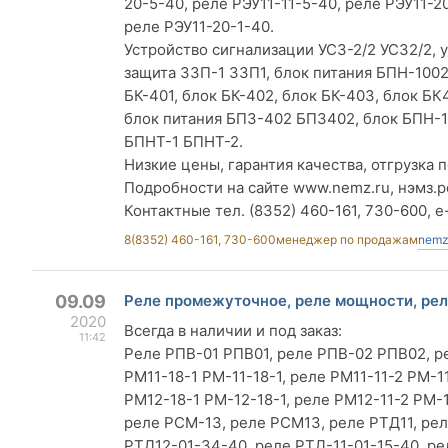
20-5-40, реле РЭУ11-11-5-40, реле РЭУ11-20
реле РЭУ11-20-1-40.
Устройство сигнализации УСЗ-2/2 УСЗ2/2,
защита ЗЗП-1 ЗЗП1, блок питания БПН-100
БК-401, блок БК-402, блок БК-403, блок БК
блок питания БПЗ-402 БПЗ402, блок БПН-11
БПНТ-1 БПНТ-2.
Низкие цены, гарантия качества, отгрузка п
Подробности на сайте www.nemz.ru, нэмз.р
Контактные тел. (8352) 460-161, 730-600, e
8(8352) 460-161, 730-600
менеджер по продажам
nemz
09.09
Реле промежуточное, реле мощности, реле
2020
Всегда в наличии и под заказ:
11:42
Реле РПВ-01 РПВ01, реле РПВ-02 РПВ02, ре
РМ11-18-1 РМ-11-18-1, реле РМ11-11-2 РМ-11
РМ12-18-1 РМ-12-18-1, реле РМ12-11-2 РМ-
реле РСМ-13, реле РСМ13, реле РТД11, рел
РТД12-01-34-40, реле РТД-11-01-15-40, р