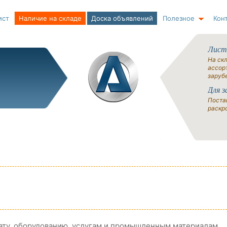
ист
Наличие на складе
Доска объявлений
Полезное
Кон
Лист
На ск
ассорт
заруб
Для з
Поста
раскро
ату, оборудованию, услугам и промышленным материалам.