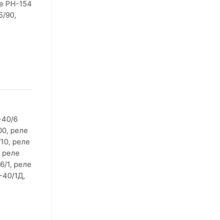
е РН-154
5/90,
-40/6
00, реле
10, реле
, реле
6/1, реле
-40/1Д,