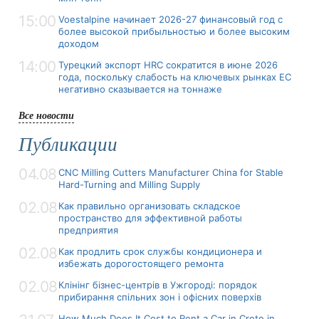
15:00
Voestalpine начинает 2026-27 финансовый год с
более высокой прибыльностью и более высоким
доходом
14:00
Турецкий экспорт HRC сократится в июне 2026
года, поскольку слабость на ключевых рынках ЕС
негативно сказывается на тоннаже
Все новости
Публикации
04.08
CNC Milling Cutters Manufacturer China for Stable
Hard-Turning and Milling Supply
02.08
Как правильно организовать складское
пространство для эффективной работы
предприятия
02.08
Как продлить срок службы кондиционера и
избежать дорогостоящего ремонта
02.08
Клінінг бізнес-центрів в Ужгороді: порядок
прибирання спільних зон і офісних поверхів
How Much Does It Cost to Rent a Car in Crete in