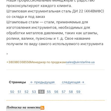
Наши профессиональные менеджеры с радостью
проконсультируют каждого клиента.
Штамповая инструментальная сталь ДИ 22 (4Х4ВМФС)
со склада и под заказ
Штамповые стали — стали, применяемые для
изготовления инструментов, необходимых для
обработки металлов давлением, таких как штампы,
ролики, валики, пуансоны и т. д. Свое название
получили по виду самого используемого инструмента
"
+380980368556
Менеджер по продажам
sales@ukrstarline.ua
Страницы
← предыдущая
следующая →
50
51
52
53
54
55
56
57
58
59
Подписка на новости