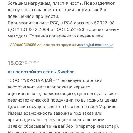
большим нагрузкам, пластичность. Подразделяют
данную сталь на две категории: нормальной и
повышенной прочности.
Производится лист РСД и РСА согласно 52927-08,
ДСТУ 10163-2:2004 и ГОСТ 5521-93. горячектанным
методом. Толщина поперечного сечения леж
+380980368556
Менеджер по продажам
sales@ukrstarline.ua
16:21
15.02
2022
износостойкая сталь Swebor
"ООО ""УКРСТАРЛАЙН"" реализует широкий
ассортимент металлопроката: черного,
оцинкованного, нержавеющего, цветного, а также -
резинотехнической продукции по выгодным ценам.
Доставка осуществляется быстро по всей Украине.
Имеем возможность завозить под заказ или
производить интересующие клиента позиции.
Заявки сбрасывайте на вайбер (оператор киевстар).
Наши профессиональные менеджеры с радостью