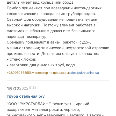
деталь имеет вид кольца или обода.
Прибор применяют при возведении нестандартных
технологических, гражданских трубопроводов.
Сварной шов оборудования не предназначен для
высокой нагрузки. Поэтому элемент работает в
системах с небольшим давлением без сильного
перепада температур.
Обечайку применяют в авиа-, ракето-, судо-,
машиностроении; химической, нефтегазовой отраслях
промышленности. Деталь используют в качестве:
• стенок люков;
• заготовки для дымовых труб, водо
+380980368556
Менеджер по продажам
sales@ukrstarline.ua
16:23
15.02
2022
труба стальная б/у
"ООО ""УКРСТАРЛАЙН"" реализует широкий
ассортимент металлопроката: черного,
оцинкованного, нержавеющего, цветного, а также -