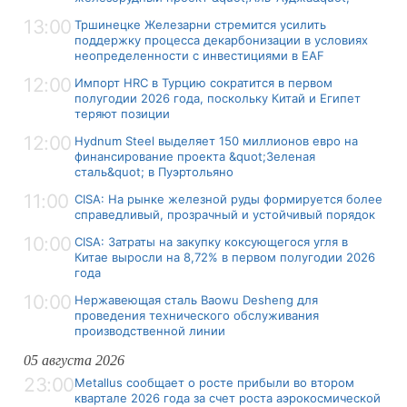
13:00
Тршинецке Железарни стремится усилить
поддержку процесса декарбонизации в условиях
неопределенности с инвестициями в EAF
12:00
Импорт HRC в Турцию сократится в первом
полугодии 2026 года, поскольку Китай и Египет
теряют позиции
12:00
Hydnum Steel выделяет 150 миллионов евро на
финансирование проекта &quot;Зеленая
сталь&quot; в Пуэртольяно
11:00
CISA: На рынке железной руды формируется более
справедливый, прозрачный и устойчивый порядок
10:00
CISA: Затраты на закупку коксующегося угля в
Китае выросли на 8,72% в первом полугодии 2026
года
10:00
Нержавеющая сталь Baowu Desheng для
проведения технического обслуживания
производственной линии
05 августа 2026
23:00
Metallus сообщает о росте прибыли во втором
квартале 2026 года за счет роста аэрокосмической