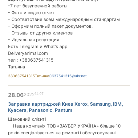
-7 лет безупречной работы
- Фото и видео отчет
- Соответствие всем международным стандартам
- Оформим полный пакет документов.
- Отзывы от других клиентов
- Идеальная репутация
Есть Telegram и What's app
Deliveryanimal.com
тел : +380637541315
Татьяна
380637541315
Татьяна
0637541315@ukr.net
14:07
28.06
2022
Заправка картриджей Киев Xerox, Samsung, IBM,
Kyacera, Panasonic, Pantum
Шановний клієнт!
Наша компанія ТОВ «ЗАУБЕР-УКРАЇНА» більше 10
років спеціалізується на ремонті і обслуговуванні