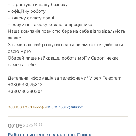
- гарантувати вашу безпеку
- офіційну роботу
- вчасну оплату праці
- розуміння з боку кожного працівника
Наша компанія повністю бере на себе відповідальність
за вас
З нами ваш вибір окупиться та ви зможете здійснити
свою мрію
Обирай лише найкраще, робота мрії у Європі чекає
саме на тебе!
Детальна інформація за телефонами/ Viber/ Telegram
+380933975812
+380730380304
38093397581
Тимофій
0933975812@ukr.net
16:58
07.05
2022
Работа в интернет, удаленно. Поиск