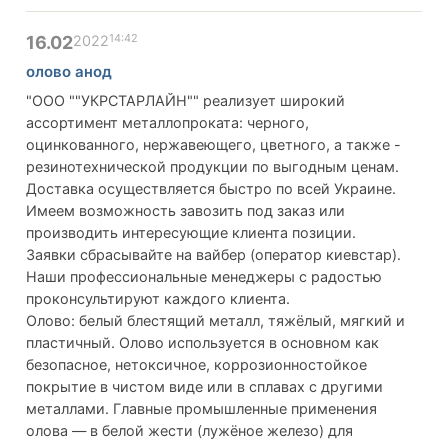
14:42
16.02
2022
олово анод
"ООО ""УКРСТАРЛАЙН"" реализует широкий
ассортимент металлопроката: черного,
оцинкованного, нержавеющего, цветного, а также -
резинотехнической продукции по выгодным ценам.
Доставка осуществляется быстро по всей Украине.
Имеем возможность завозить под заказ или
производить интересующие клиента позиции.
Заявки сбрасывайте на вайбер (оператор киевстар).
Наши профессиональные менеджеры с радостью
проконсультируют каждого клиента.
Олово: белый блестящий металл, тяжёлый, мягкий и
пластичный. Олово используется в основном как
безопасное, нетоксичное, коррозионностойкое
покрытие в чистом виде или в сплавах с другими
металлами. Главные промышленные применения
олова — в белой жести (лужёное железо) для