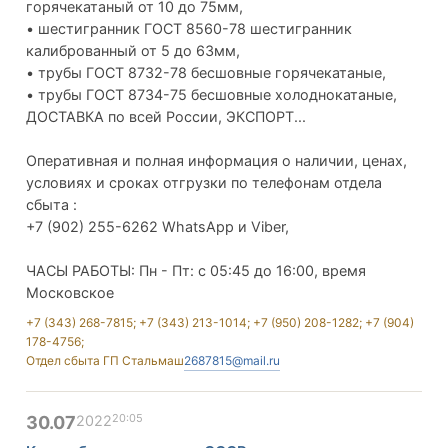
горячекатаный от 10 до 75мм,
• шестигранник ГОСТ 8560-78 шестигранник
калиброванный от 5 до 63мм,
• трубы ГОСТ 8732-78 бесшовные горячекатаные,
• трубы ГОСТ 8734-75 бесшовные холоднокатаные,
ДОСТАВКА по всей России, ЭКСПОРТ...
Оперативная и полная информация о наличии, ценах,
условиях и сроках отгрузки по телефонам отдела
сбыта :
+7 (902) 255-6262 WhatsApp и Viber,
ЧАСЫ РАБОТЫ: Пн - Пт: с 05:45 до 16:00, время
Московское
+7 (343) 268-7815; +7 (343) 213-1014; +7 (950) 208-1282; +7 (904)
178-4756;
Отдел сбыта ГП Стальмаш
2687815@mail.ru
20:05
30.07
2022