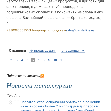
изготовления тары пищевых продуктов, в припоях для
электроники, в домовых трубопроводах, в
подшипниковых сплавах и в покрытиях из олова и его
сплавов. Важнейший сплав олова — бронза (с медью).
"
+380980368556
Менеджер по продажам
sales@ukrstarline.ua
Страницы
← предыдущая
следующая →
2
3
4
5
6
7
8
9
10
11
Подписка на новости
Новости металлургии
Сегодня
13:00
Правительство Мавритании объявило о решении
инвестировать более 2 миллиардов долларов в
железорудный проект &quot;Аль-Ауджа&quot;