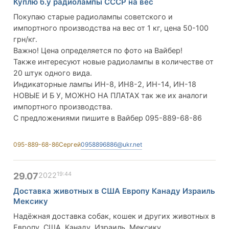
Куплю б.у радиолампы СССР на вес
Покупаю старые радиолампы советского и
импортного производства на вес от 1 кг, цена 50-100
грн/кг.
Важно! Цена определяется по фото на Вайбер!
Также интересуют новые радиолампы в количестве от
20 штук одного вида.
Индикаторные лампы ИН-8, ИН8-2, ИН-14, ИН-18
НОВЫЕ И Б У, МОЖНО НА ПЛАТАХ так же их аналоги
импортного производства.
С предложениями пишите в Вайбер 095-889-68-86
095-889-68-86
Сергей
0958896886@ukr.net
19:44
29.07
2022
Доставка животных в США Европу Канаду Израиль
Мексику
Надёжная доставка собак, кошек и других животных в
Европу, США, Канаду, Израиль, Мексику.