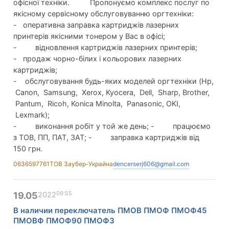
офісної техніки. Пропонуємо комплекс послуг по
якісному сервісному обслуговуванню оргтехніки:
- оперативна заправка картриджів лазерних
принтерів якісними тонером у Вас в офісі;
- відновлення картриджів лазерних принтерів;
- продаж чорно-білих і кольорових лазерних
картриджів;
- обслуговування будь-яких моделей оргтехніки (Hp,
Canon, Samsung, Xerox, Kyocera, Dell, Sharp, Brother,
Pantum, Ricoh, Konica Minolta, Panasonic, OKI,
Lexmark);
- виконання робіт у той же день; - працюємо
з ТОВ, ПП, ПАТ, ЗАТ; - заправка картриджів від
150 грн.
0636597761
ТОВ Заубер-Украйна
dencerserj606@gmail.com
09:55
19.05
2022
В наличии переключатель ПМОВ ПМОФ ПМОФ45
ПМОВФ ПМОФ90 ПМОФЗ