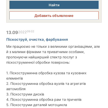
Найти
Добавить объявление
09:02
13.09
2022
Піскоструй, очистка, фарбування
Ми працюємо не тільки з великими організаціями, але
й з малими фірмами та приватними особами,
пропонуючи найширший спектр послуг з
піскоструминної обробки поверхонь:
1. Піскоструминна обробка кузова та кузовних
елементів
2. Піскоструминна обробка вузлів та агрегатів
автомобіля
3. Піскоструми дисків
4. Піскоструминна обробка рам та причепів
5. Піскоструми деталей мотоцикла