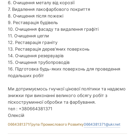
6. Очищення металу від корозії
7. Видалення лакофарбового покриття
8. Очищення після пожежі
9. Реставрація будівель
10. Очищення фасаду та видалення графіті
11. Очищення цегли
12. Реставрація граніту
13. Реставрація дерев'яних поверхонь
14. Очищення резервуарів
15. Очищення трубопроводів
16. Підготовка будь-яких поверхонь для проведення
подальших робіт
Ми дотримуємось гнучкої цінової політики та надаємо
знижки при виконанні великого обсягу робіт з
піскоструминної обробки та фарбування.
тел : +380664381371
Олексій
0664381371
Група Промислового Розвитку
0664381371@ukr.net