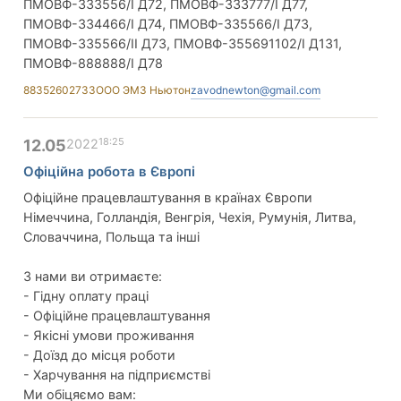
ПМОВФ-333556/I Д72, ПМОВФ-333777/I Д77,
ПМОВФ-334466/I Д74, ПМОВФ-335566/I Д73,
ПМОВФ-335566/II Д73, ПМОВФ-355691102/I Д131,
ПМОВФ-888888/I Д78
88352602733
ООО ЭМЗ Ньютон
zavodnewton@gmail.com
18:25
12.05
2022
Офіційна робота в Європі
Офіційне працевлаштування в країнах Європи
Німеччина, Голландія, Венгрія, Чехія, Румунія, Литва,
Словаччина, Польща та інші
З нами ви отримаєте:
- Гідну оплату праці
- Офіційне працевлаштування
- Якісні умови проживання
- Доїзд до місця роботи
- Харчування на підприємстві
Ми обіцяємо вам: