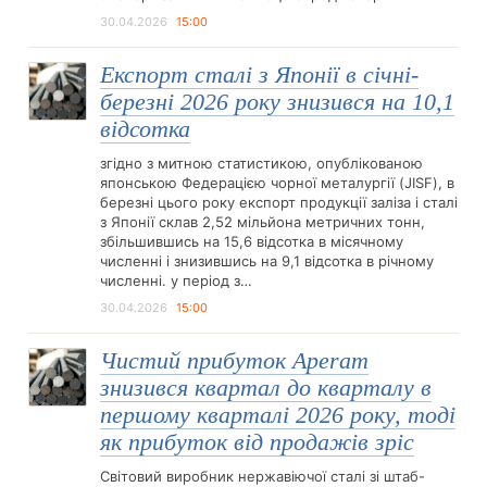
30.04.2026
15:00
Експорт сталі з Японії в січні-
березні 2026 року знизився на 10,1
відсотка
згідно з митною статистикою, опублікованою
японською Федерацією чорної металургії (JISF), в
березні цього року експорт продукції заліза і сталі
з Японії склав 2,52 мільйона метричних тонн,
збільшившись на 15,6 відсотка в місячному
численні і знизившись на 9,1 відсотка в річному
численні. у період з…
30.04.2026
15:00
Чистий прибуток Aperam
знизився квартал до кварталу в
першому кварталі 2026 року, тоді
як прибуток від продажів зріс
Світовий виробник нержавіючої сталі зі штаб-