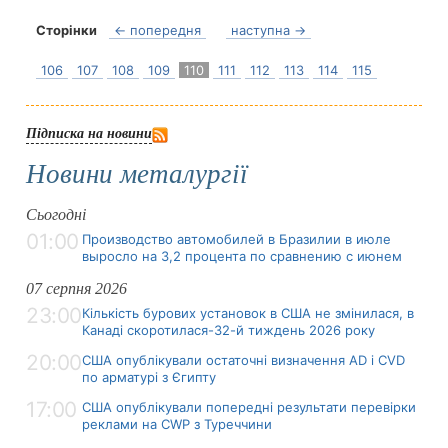
Сторінки
← попередня
наступна →
106
107
108
109
110
111
112
113
114
115
Підписка на новини
Новини металургії
Сьогодні
01:00
Производство автомобилей в Бразилии в июле
выросло на 3,2 процента по сравнению с июнем
07 серпня 2026
23:00
Кількість бурових установок в США не змінилася, в
Канаді скоротилася-32-й тиждень 2026 року
20:00
США опублікували остаточні визначення AD і CVD
по арматурі з Єгипту
17:00
США опублікували попередні результати перевірки
реклами на CWP з Туреччини