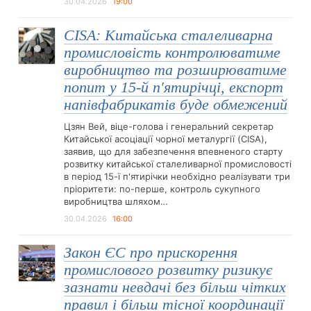
30.04.2026
19:00
CISA: Китайська сталеливарна
промисловість контролюватиме
виробництво та розширюватиме
попит у 15-й п'ятирічці, експорт
напівфабрикатів буде обмежений
Цзян Вей, віце-голова і генеральний секретар
Китайської асоціації чорної металургії (CISA),
заявив, що для забезпечення впевненого старту
розвитку китайської сталеливарної промисловості
в період 15-ї п'ятирічки необхідно реалізувати три
пріоритети: по-перше, контроль сукупного
виробництва шляхом…
30.04.2026
16:00
Закон ЄС про прискорення
промислового розвитку ризикує
зазнати невдачі без більш чітких
правил і більш тісної координації