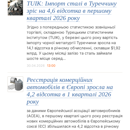
TUIK: Імпорт сталі в Туреччину
зріс на 4,6 відсотка в першому
кварталі 2026 року
Згідно з попередньою статистикою зовнішньої
торгівлі, складеною Турецьким статистичним
інститутом (TUIK), у березні цього року вартість
імпорту чорної металургії Туреччини зросла на
14,1 відсотка в річному обчисленні, склавши $1,92
млрд. У цьому місяці залізо та сталь займали
шосте місце серед…
30.04.2026
13:00
Реєстрація комерційних
автомобілів в Європі зросла на
4,2 відсотка в 1 кварталі 2026
року
за даними Європейської асоціації автовиробників
(ACEA), в першому кварталі цього року реєстрація
нових комерційних автомобілів в Європейському
союзі (ЄС) збільшилася на 4,2 відсотка в річному