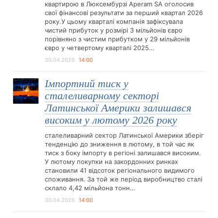
квартирою в Люксембурзі Aperam SA оголосив
свої фінансові результати за перший квартал 2026
року.У цьому кварталі компанія зафіксувала
чистий прибуток у розмірі 3 мільйонів євро
порівняно з чистим прибутком у 29 мільйонів
євро у четвертому кварталі 2025…
30.04.2026
14:00
Імпортний тиск у
сталеливарному секторі
Латинської Америки залишався
високим у лютому 2026 року
сталеливарний сектор Латинської Америки зберіг
тенденцію до зниження в лютому, в той час як
тиск з боку імпорту в регіоні залишався високим.
У лютому покупки на закордонних ринках
становили 41 відсоток регіонального видимого
споживання. За той же період виробництво сталі
склало 4,42 мільйона тонн…
30.04.2026
14:00