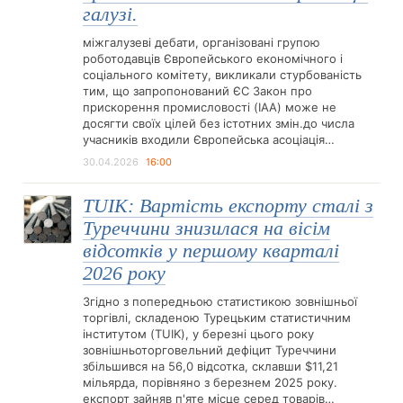
галузі.
міжгалузеві дебати, організовані групою
роботодавців Європейського економічного і
соціального комітету, викликали стурбованість
тим, що запропонований ЄС Закон про
прискорення промисловості (IAA) може не
досягти своїх цілей без істотних змін.до числа
учасників входили Європейська асоціація…
30.04.2026
16:00
TUIK: Вартість експорту сталі з
Туреччини знизилася на вісім
відсотків у першому кварталі
2026 року
Згідно з попередньою статистикою зовнішньої
торгівлі, складеною Турецьким статистичним
інститутом (TUIK), у березні цього року
зовнішньоторговельний дефіцит Туреччини
збільшився на 56,0 відсотка, склавши $11,21
мільярда, порівняно з березнем 2025 року.
експорт зайняв п'яте місце серед товарів…