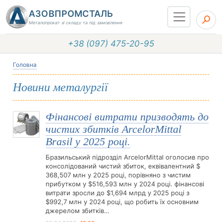
АЗОВПРОМСТАЛЬ
Металопрокат зі складу та під замовлення
+38 (097) 475-20-95
Головна
Новини металургії
Фінансові витрати призводять до
чистих збитків ArcelorMittal
Brasil у 2025 році.
Бразильський підрозділ ArcelorMittal оголосив про
консолідований чистий збиток, еквівалентний $
368,507 млн у 2025 році, порівняно з чистим
прибутком у $516,593 млн у 2024 році. фінансові
витрати зросли до $1,694 млрд у 2025 році з
$992,7 млн у 2024 році, що робить їх основним
джерелом збитків…