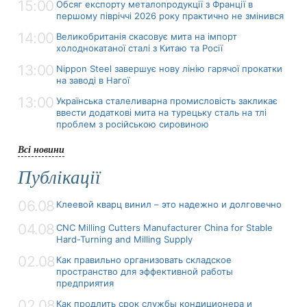
15:00
Обсяг експорту металопродукції з Франції в
першому півріччі 2026 року практично не змінився
14:00
Великобританія скасовує мита на імпорт
холоднокатаної сталі з Китаю та Росії
13:00
Nippon Steel завершує нову лінію гарячої прокатки
на заводі в Нагої
13:00
Українська сталеливарна промисловість закликає
ввести додаткові мита на турецьку сталь на тлі
проблем з російською сировиною
Всі новини
Публікації
06.08
Клеевой кварц винил – это надежно и долговечно
04.08
CNC Milling Cutters Manufacturer China for Stable
Hard-Turning and Milling Supply
02.08
Как правильно организовать складское
пространство для эффективной работы
предприятия
02.08
Как продлить срок службы кондиционера и