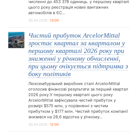
численні до 453 378 одиниць. у першому кварталі
цього року реєстрація нових вантажних
автомобілів в ЄС…
30.04.2026
13:00
Чистий прибуток ArcelorMittal
зростає квартал за кварталом у
першому кварталі 2026 року при
зниженні у річному обчисленні,
при цьому очікується підтримка з
боку політиків
Люксембурзький виробник сталі ArcelorMittal
оголосив фінансові результати за перший квартал
2026 року.У першому кварталі цього року
ArcelorMittal зафіксувала чистий прибуток у
розмірі $575 млн, у порівнянні з чистим
прибутком у $177 млн. Чистий прибуток компанії
знизився на 28,6 відсотка у річному…
30.04.2026
12:00