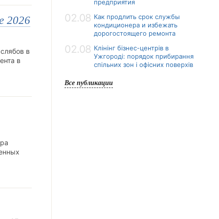
предприятия
02.08
Как продлить срок службы
е 2026
кондиционера и избежать
дорогостоящего ремонта
02.08
Клінінг бізнес-центрів в
 слябов в
Ужгороді: порядок прибирання
ента в
спільних зон і офісних поверхів
Все публикации
тра
ненных