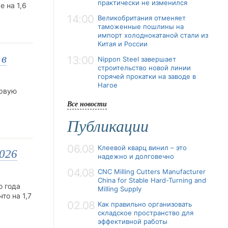
практически не изменился
 на 1,6
14:00
Великобритания отменяет
таможенные пошлины на
импорт холоднокатаной стали из
Китая и России
 в
13:00
Nippon Steel завершает
строительство новой линии
горячей прокатки на заводе в
Нагое
ервую
Все новости
Публикации
06.08
Клеевой кварц винил – это
2026
надежно и долговечно
04.08
CNC Milling Cutters Manufacturer
China for Stable Hard-Turning and
о года
Milling Supply
то на 1,7
02.08
Как правильно организовать
складское пространство для
эффективной работы