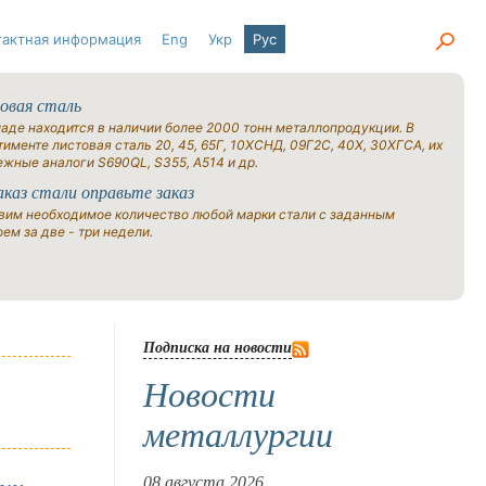
тактная информация
Eng
Укр
Рус
овая сталь
ладе находится в наличии более 2000 тонн металлопродукции. В
именте листовая сталь 20, 45, 65Г, 10ХСНД, 09Г2С, 40Х, 30ХГСА, их
ежные аналоги S690QL, S355, A514 и др.
аказ стали оправьте заказ
вим необходимое количество любой марки стали с заданным
ем за две - три недели.
Подписка на новости
Новости
металлургии
08 августа 2026