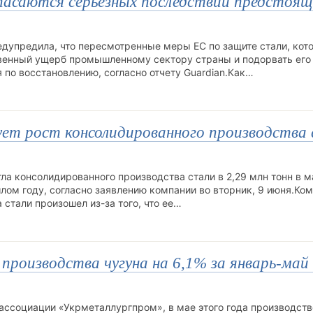
пасаются серьезных последствий предстоящ
дупредила, что пересмотренные меры ЕС по защите стали, кот
ственный ущерб промышленному сектору страны и подорвать его
 по восстановлению, согласно отчету Guardian.Как…
рует рост консолидированного производства
гла консолидированного производства стали в 2,29 млн тонн в м
шлом году, согласно заявлению компании во вторник, 9 июня.Ко
 стали произошел из-за того, что ее…
производства чугуна на 6,1% за январь-май
ассоциации «Укрметаллургпром», в мае этого года производств