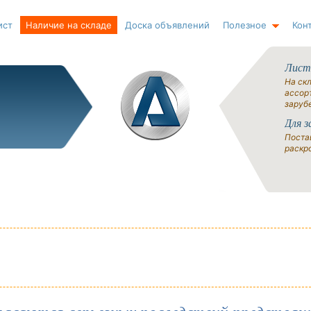
ист
Наличие на складе
Доска объявлений
Полезное
Кон
Лист
На ск
ассорт
заруб
Для з
Поста
раскро