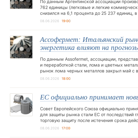
По данным Аргентинской ассоциации произво
762 единицы (легковые и легкие коммерческ
снизился на 6,1 процента до 25 237 единиц,
08.06.2026
19:00
Ассофермет: Итальянский рыно
энергетика влияют на прогноз
По данным Assofermet, ассоциации, предста
и переработкой стали, лома и цветных мета
рынок лома черных металлов закрыл май с в
08.06.2026
18:00
ЕС официально принимает нов
Совет Европейского Союза официально прин
для защиты рынка стали ЕС от последствий г
торговую защиту после истечения срока дей
08.06.2026
17:00