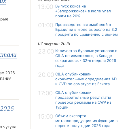
их
13:00
Выпуск кокса на
«Запорожкоксе» в июле упал
почти на 20%
орые
01:00
Производство автомобилей в
Бразилии в июле выросло на 3,2
процента по сравнению с июнем
07 августа 2026
23:00
Количество буровых установок в
 стали
США не изменилось, в Канаде
сократилось - 32-я неделя 2026
года
ае 2026
20:00
США опубликовали
мпания
окончательные определения AD
и CVD по арматуре из Египта
17:00
США опубликовали
предварительные результаты
проверки рекламы на CWP из
 2026
Турции
15:00
Объем экспорта
металлопродукции из Франции в
первом полугодии 2026 года
о чугуна