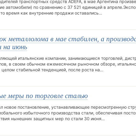
дителей транспортных средств ADEFA, в мае Аргентина произве
ие автомобили) по сравнению с 37 521 единицей в апреле.Экспо
 в то время как внутренние продажи оставались…
к металлолома в мае стабилен, а производ
ы на июнь
вляющей итальянские компании, занимающиеся торговлей, дист
ллов, в своем обычном ежемесячном рыночном обзоре, итальян
 целом стабильной тенденцией, после роста на…
ые меры по торговле сталью
ял новое постановление, устанавливающее пересмотренную стр
лобального избыточного производства стали, обеспечивая пост
ствия нынешних защитных мер по стали 30 июня…