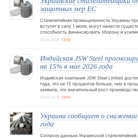
Украинские сталелитейщики о
защитных мер ЕС
Сталелитейная промышленность Украины пре
вступят в силу 1 июля, могут нанести суще
способность финансировать оборону и усилия
09.06.2026
13:00
Индийская JSW Steel прогнози
на 15% в мае 2026 года
Индийская компания JSW Steel Limited дости
года, что на 15 процентов больше, чем в про
заявила, что значительный рост производства
09.06.2026
13:00
Украина сообщает о снижении 
года
Согласно данным Украинской сталелитейной 