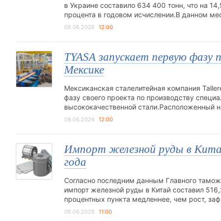
в Украине составило 634 400 тонн, что на 1
процента в годовом исчислении.В данном ме
09.06.2026
12:00
TYASA запускает первую фазу 
Мексике
Мексиканская сталелитейная компания Tallere
фазу своего проекта по производству специа
высококачественной стали.Расположенный н
09.06.2026
12:00
Импорт железной руды в Китай 
года
Согласно последним данным Главного таможен
импорт железной руды в Китай составил 516,2
процентных пункта медленнее, чем рост, з
09.06.2026
11:00