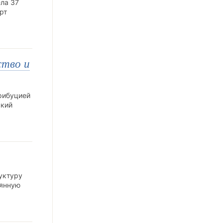
ла 37
рт
ство и
рибуцией
ский
уктуру
оянную