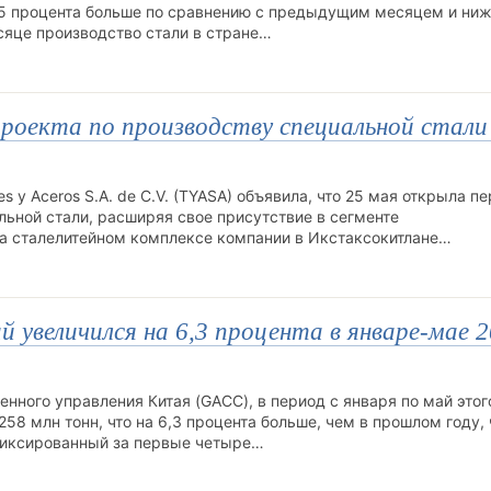
4,5 процента больше по сравнению с предыдущим месяцем и ниже
сяце производство стали в стране…
проекта по производству специальной стали
s y Aceros S.A. de C.V. (TYASA) объявила, что 25 мая открыла п
льной стали, расширяя свое присутствие в сегменте
а сталелитейном комплексе компании в Икстаксокитлане…
увеличился на 6,3 процента в январе-мае 
ного управления Китая (GACC), в период с января по май этог
58 млн тонн, что на 6,3 процента больше, чем в прошлом году, ч
афиксированный за первые четыре…