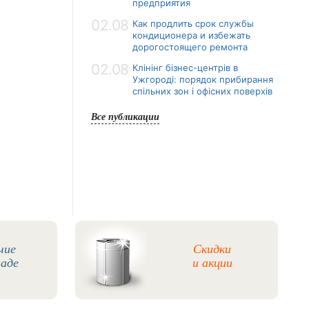
предприятия
02.08
Как продлить срок службы
кондиционера и избежать
дорогостоящего ремонта
02.08
Клінінг бізнес-центрів в
Ужгороді: порядок прибирання
спільних зон і офісних поверхів
Все публикации
чие
Скидки
ладе
и акции