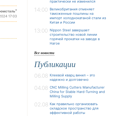
практически не изменился
14:00
Великобритания отменяет
®
ромсталь
таможенные пошлины на
2024 17:03
импорт холоднокатаной стали из
Китая и России
13:00
Nippon Steel завершает
строительство новой линии
горячей прокатки на заводе в
Нагое
Все новости
Публикации
06.08
Клеевой кварц винил – это
надежно и долговечно
04.08
CNC Milling Cutters Manufacturer
China for Stable Hard-Turning and
Milling Supply
02.08
Как правильно организовать
складское пространство для
эффективной работы