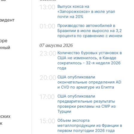
.
13:00
Выпуск кокса на
«Запорожкоксе» в июле упал
почти на 20%
езидент
01:00
Производство автомобилей в
Бразилии в июле выросло на 3,2
процента по сравнению с июнем
cope
07 августа 2026
енный
23:00
Количество буровых установок в
США не изменилось, в Канаде
сократилось - 32-я неделя 2026
года
20:00
США опубликовали
окончательные определения AD
и CVD по арматуре из Египта
17:00
США опубликовали
предварительные результаты
проверки рекламы на CWP из
Турции
йских
15:00
Объем экспорта
к
металлопродукции из Франции в
первом полугодии 2026 года