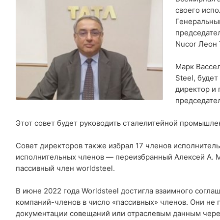
своего испо
Генеральный
председател
Nucor Леон 
Марк Вассе
Steel, буде
директор и п
председател
Этот совет будет руководить сталелитейной промышле
Совет директоров также избрал 17 членов исполнительн
исполнительных членов — переизбранный Алексей А. М
пассивный член worldsteel.
В июне 2022 года Worldsteel достигла взаимного согл
компаний-членов в число «пассивных» членов. Они не 
документации совещаний или отраслевым данным чере