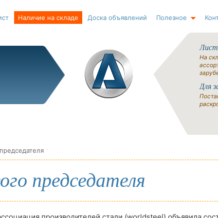
ист
Наличие на складе
Доска объявлений
Полезное
Кон
Лист
На ск
ассорт
заруб
Для з
Поста
раскро
 председателя
вого председателя
ссоциация производителей стали (worldsteel) объявила сос