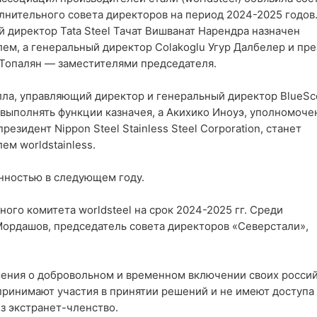
лнительного совета директоров на период 2024-2025 годов
 директор Tata Steel Тачат Вишванат Нарендра назначен
ем, а генеральный директор Colakoglu Угур Далбелер и пр
Топалян — заместителями председателя.
лла, управляющий директор и генеральный директор BlueS
т выполнять функции казначея, а Акихико Иноуэ, уполномоч
резидент Nippon Steel Stainless Steel Corporation, станет
ем worldstainless.
нностью в следующем году.
ого комитета worldsteel на срок 2024-2025 гг. Среди
ордашов, председатель совета директоров «Северстали»,
ашения о добровольном и временном включении своих росси
принимают участия в принятии решений и не имеют доступа 
з экстранет-членство.