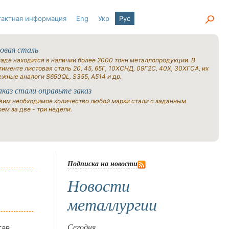
тактная информация
Eng
Укр
Рус
овая сталь
ладе находится в наличии более 2000 тонн металлопродукции. В
именте листовая сталь 20, 45, 65Г, 10ХСНД, 09Г2С, 40Х, 30ХГСА, их
ежные аналоги S690QL, S355, A514 и др.
аказ стали оправьте заказ
вим необходимое количество любой марки стали с заданным
ем за две - три недели.
Подписка на новости
Новости
металлургии
тав
Сегодня