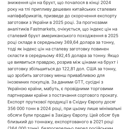
зниження цін на брухт, що почалося в кінці 2024
року на тлі припливу дешевих китайських сталевих
напівфабрикатів, призведе до скорочення експорту
заготовки з України в 2025 році. За прогнозами
аналітиків Fastmarkets, очікується, що індекс цін на
сталевий брухт американського походження в 2025
році складе в середньому 369,64 долара за тонну,
тоді як індекс цін на сталеву заготовку повинен
скласти в середньому 492,45 долара за тонну. Якщо
це виявиться правдою, розрив між цінами на брухт і
заготовку збільшиться до 122,81 дол. США за тонну,
що зробить заготовку менш привабливою для
іноземних покупців. За даними GTT, сусідні з
Україною країни, мабуть, є провідними торговими
партнерами країни з постачання сортового прокату.
Експорт пруткової продукції в Східну Європу досяг
356 000 тонн в 2024 році, при цьому лише мінімальні
обсяги були продані в Західну Європу. Цей обсяг був
близький до тоннажу, експортованого в 2021 році
(364 000 тонн), безпосередньо перед російським