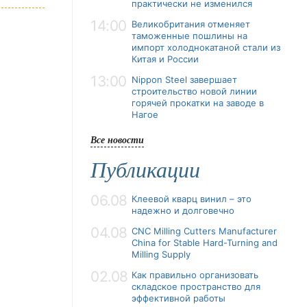
практически не изменился
14:00
Великобритания отменяет
таможенные пошлины на
импорт холоднокатаной стали из
Китая и России
13:00
Nippon Steel завершает
строительство новой линии
горячей прокатки на заводе в
Нагое
Все новости
Публикации
06.08
Клеевой кварц винил – это
надежно и долговечно
04.08
CNC Milling Cutters Manufacturer
China for Stable Hard-Turning and
Milling Supply
02.08
Как правильно организовать
складское пространство для
эффективной работы