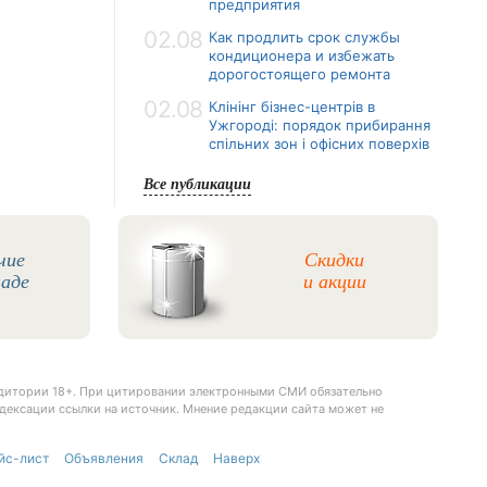
предприятия
02.08
Как продлить срок службы
кондиционера и избежать
дорогостоящего ремонта
02.08
Клінінг бізнес-центрів в
Ужгороді: порядок прибирання
спільних зон і офісних поверхів
Все публикации
чие
Скидки
ладе
и акции
удитории 18+. При цитировании электронными СМИ обязательно
дексации ссылки на источник. Мнение редакции сайта может не
йс-лист
Объявления
Склад
Наверх