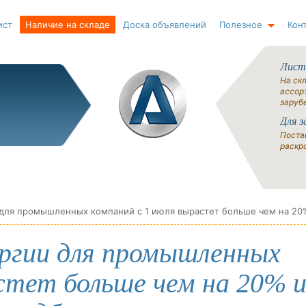
ист
Наличие на складе
Доска объявлений
Полезное
Кон
Лист
На ск
ассорт
заруб
Для з
Поста
раскро
ргии для промышленных
стет больше чем на 20% и