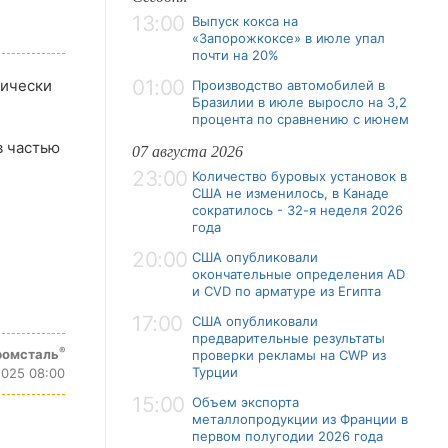
13:00
Выпуск кокса на
«Запорожкоксе» в июле упал
почти на 20%
01:00
тически
Производство автомобилей в
Бразилии в июле выросло на 3,2
процента по сравнению с июнем
в частью
07 августа 2026
23:00
Количество буровых установок в
США не изменилось, в Канаде
сократилось - 32-я неделя 2026
года
20:00
США опубликовали
окончательные определения AD
и CVD по арматуре из Египта
17:00
США опубликовали
предварительные результаты
®
ромсталь
проверки рекламы на CWP из
Турции
025 08:00
15:00
Объем экспорта
металлопродукции из Франции в
первом полугодии 2026 года