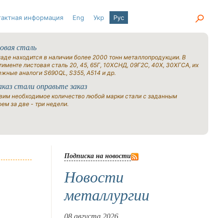
тактная информация
Eng
Укр
Рус
овая сталь
ладе находится в наличии более 2000 тонн металлопродукции. В
именте листовая сталь 20, 45, 65Г, 10ХСНД, 09Г2С, 40Х, 30ХГСА, их
ежные аналоги S690QL, S355, A514 и др.
аказ стали оправьте заказ
вим необходимое количество любой марки стали с заданным
ем за две - три недели.
Подписка на новости
Новости
металлургии
08 августа 2026