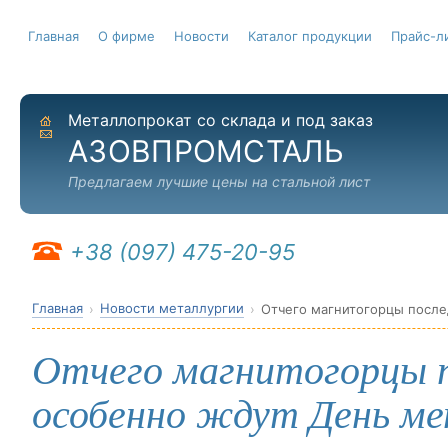
Главная
О фирме
Новости
Каталог продукции
Прайс-л
Металлопрокат со склада и под заказ
На главную
Отправить письмо
АЗОВПРОМСТАЛЬ
Предлагаем лучшие цены на стальной лист
+38 (097) 475-20-95
Главная
Новости металлургии
Отчего магнитогорцы после
Отчего магнитогорцы п
особенно ждут День ме