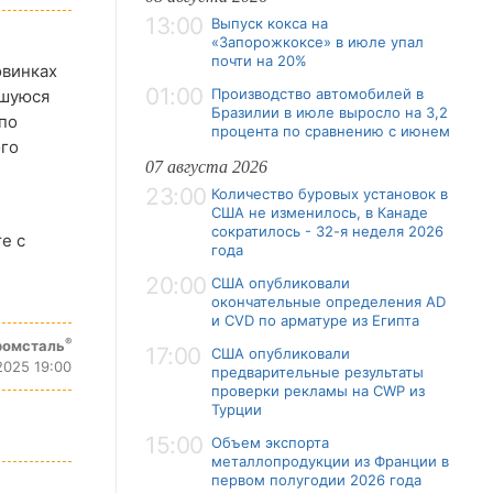
13:00
Выпуск кокса на
«Запорожкоксе» в июле упал
почти на 20%
овинках
01:00
Производство автомобилей в
вшуюся
Бразилии в июле выросло на 3,2
по
процента по сравнению с июнем
ого
07 августа 2026
23:00
Количество буровых установок в
США не изменилось, в Канаде
сократилось - 32-я неделя 2026
е с
года
20:00
США опубликовали
окончательные определения AD
и CVD по арматуре из Египта
®
ромсталь
17:00
США опубликовали
2025 19:00
предварительные результаты
проверки рекламы на CWP из
Турции
15:00
Объем экспорта
металлопродукции из Франции в
первом полугодии 2026 года