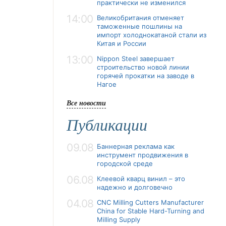
практически не изменился
14:00
Великобритания отменяет
таможенные пошлины на
импорт холоднокатаной стали из
Китая и России
13:00
Nippon Steel завершает
строительство новой линии
горячей прокатки на заводе в
Нагое
Все новости
Публикации
09.08
Баннерная реклама как
инструмент продвижения в
городской среде
06.08
Клеевой кварц винил – это
надежно и долговечно
04.08
CNC Milling Cutters Manufacturer
China for Stable Hard-Turning and
Milling Supply