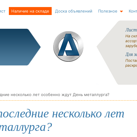
ист
Наличие на складе
Доска объявлений
Полезное
Кон
Лист
На ск
ассорт
заруб
Для з
Поста
раскро
дние несколько лет особенно ждут День металлурга?
оследние несколько лет
таллурга?