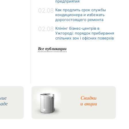
предприятия
02.08
Как продлить срок службы
кондиционера и избежать
дорогостоящего ремонта
02.08
Клінінг бізнес-центрів в
Ужгороді: порядок прибирання
спільних зон і офісних поверхів
Все публикации
чие
Скидки
ладе
и акции