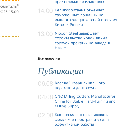
практически не изменился
®
ромсталь
14:00
Великобритания отменяет
2025 15:00
таможенные пошлины на
импорт холоднокатаной стали из
Китая и России
13:00
Nippon Steel завершает
строительство новой линии
горячей прокатки на заводе в
Нагое
Все новости
Публикации
06.08
Клеевой кварц винил – это
надежно и долговечно
04.08
CNC Milling Cutters Manufacturer
China for Stable Hard-Turning and
Milling Supply
02.08
Как правильно организовать
складское пространство для
эффективной работы