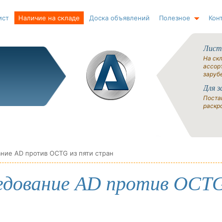
ист
Наличие на складе
Доска объявлений
Полезное
Кон
Лист
На ск
ассорт
заруб
Для з
Поста
раскро
ние AD против OCTG из пяти стран
едование AD против OCTG