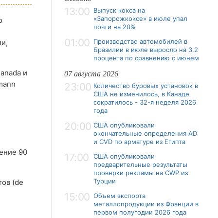
13:00
Выпуск кокса на
«Запорожкоксе» в июле упал
о
почти на 20%
01:00
Производство автомобилей в
и,
Бразилии в июле выросло на 3,2
процента по сравнению с июнем
anada и
07 августа 2026
mann
23:00
Количество буровых установок в
США не изменилось, в Канаде
сократилось - 32-я неделя 2026
года
20:00
США опубликовали
окончательные определения AD
и CVD по арматуре из Египта
ение 90
17:00
США опубликовали
предварительные результаты
проверки рекламы на CWP из
Турции
ов (de
15:00
Объем экспорта
металлопродукции из Франции в
первом полугодии 2026 года