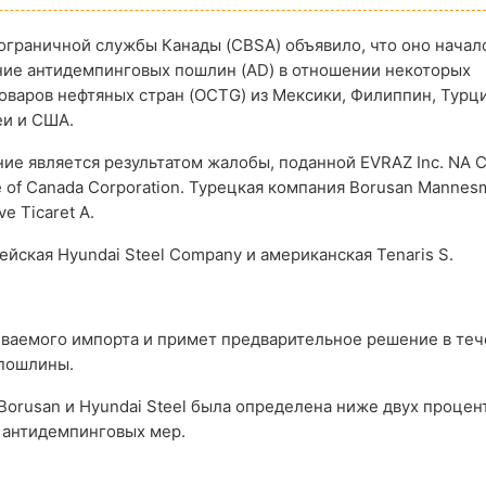
ограничной службы Канады (CBSA) объявило, что оно начал
ние антидемпинговых пошлин (AD) в отношении некоторых
оваров нефтяных стран (OCTG) из Мексики, Филиппин, Турци
и и США.
ие является результатом жалобы, поданной EVRAZ Inc. NA C
 of Canada Corporation. Турецкая компания Borusan Mannes
ve Ticaret A.
ейская Hyundai Steel Company и американская Tenaris S.
иваемого импорта и примет предварительное решение в теч
 пошлины.
rusan и Hyundai Steel была определена ниже двух процент
т антидемпинговых мер.