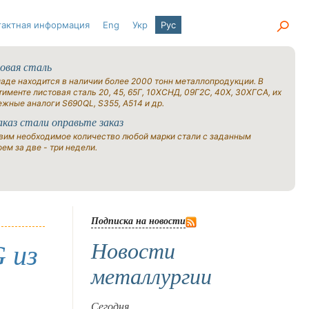
тактная информация
Eng
Укр
Рус
овая сталь
ладе находится в наличии более 2000 тонн металлопродукции. В
именте листовая сталь 20, 45, 65Г, 10ХСНД, 09Г2С, 40Х, 30ХГСА, их
ежные аналоги S690QL, S355, A514 и др.
аказ стали оправьте заказ
вим необходимое количество любой марки стали с заданным
ем за две - три недели.
Подписка на новости
Новости
 из
металлургии
Сегодня