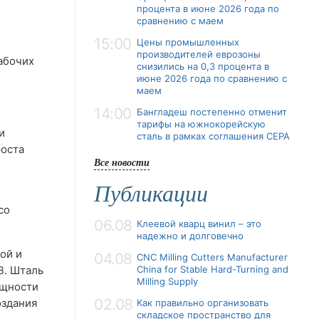
процента в июне 2026 года по
сравнению с маем
15:00
Цены промышленных
производителей еврозоны
абочих
снизились на 0,3 процента в
июне 2026 года по сравнению с
маем
14:00
Бангладеш постепенно отменит
тарифы на южнокорейскую
и
сталь в рамках соглашения CEPA
роста
Все новости
Публикации
со
06.08
Клеевой кварц винил – это
надежно и долговечно
ой и
04.08
CNC Milling Cutters Manufacturer
В. Шталь
China for Stable Hard-Turning and
Milling Supply
ощности
02.08
оздания
Как правильно организовать
складское пространство для