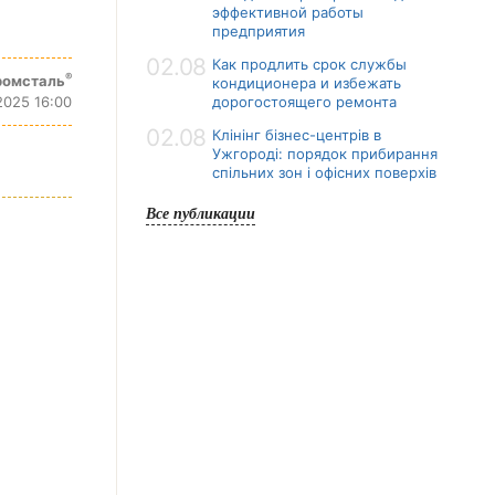
эффективной работы
предприятия
02.08
Как продлить срок службы
®
ромсталь
кондиционера и избежать
2025 16:00
дорогостоящего ремонта
02.08
Клінінг бізнес-центрів в
Ужгороді: порядок прибирання
спільних зон і офісних поверхів
Все публикации