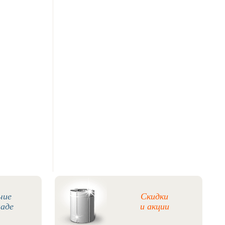
чие
Скидки
ладе
и акции