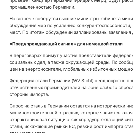
проведет канцлер Германии Фридрих Мерц, будут рас
промышленностью Германии.
На встрече соберутся высшие министры кабинета мини
обсуждения мер по усилению конкурентоспособности,
мест. По итогам обсуждений запланированы заявления 
«Предупреждающий сигнал» для немецкой стали
В переговорах примут участие представители федераль
социальных дел, а также окружающей среды. По сообщ
цен на энергоносители, глобальных избыточных мощнос
Федерация стали Германии (WV Stahl) неоднократно п
отечественных производителей на фоне слабого спроса
стороны импорта.
Спрос на сталь в Германии остается на исторически н
машиностроительной отраслях, которые являются ключе
охарактеризовал ситуацию как «предупреждающий сиг
стали, искажающие рынки ЕС, резкий рост импорта ста