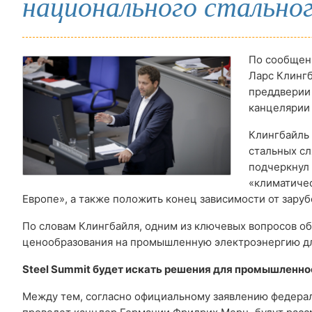
национального стально
По сообщен
Ларс Клингб
преддверии
канцелярии 
Клингбайль
стальных сл
подчеркнул
«климатичес
Европе», а также положить конец зависимости от зар
По словам Клингбайля, одним из ключевых вопросов об
ценообразования на промышленную электроэнергию для
Steel Summit будет искать решения для промышленно
Между тем, согласно официальному заявлению федерал