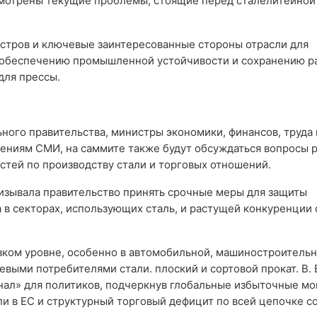
смотрены текущие проблемы, стоящие перед сталелитейной
стров и ключевые заинтересованные стороны отрасли для
 обеспечению промышленной устойчивости и сохранению р
для прессы.
ного правительства, министры экономики, финансов, труда 
ениям СМИ, на саммите также будут обсуждаться вопросы 
тей по производству стали и торговых отношений.
ризывала правительство принять срочные меры для защиты
 в секторах, использующих сталь, и растущей конкуренции 
изком уровне, особенно в автомобильной, машиностроительн
выми потребителями стали. плоский и сортовой прокат. В. 
нал» для политиков, подчеркнув глобальные избыточные м
ли в ЕС и структурный торговый дефицит по всей цепочке с