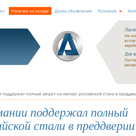
ист
Наличие на складе
Доска объявлений
Полезное
Кон
Лист
На ск
ассорт
заруб
Для з
Поста
раскро
мании поддержал полный
йской стали в преддверии