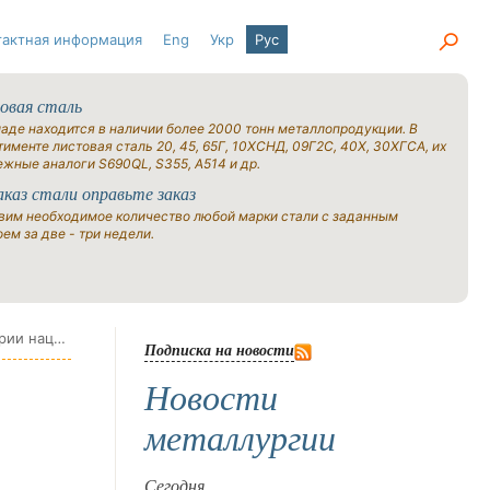
тактная информация
Eng
Укр
Рус
овая сталь
ладе находится в наличии более 2000 тонн металлопродукции. В
именте листовая сталь 20, 45, 65Г, 10ХСНД, 09Г2С, 40Х, 30ХГСА, их
ежные аналоги S690QL, S355, A514 и др.
аказ стали оправьте заказ
вим необходимое количество любой марки стали с заданным
ем за две - три недели.
Министр финансов Германии поддержал полный запрет на импорт российской стали в преддверии национального стального саммита
Подписка на новости
Новости
металлургии
Сегодня