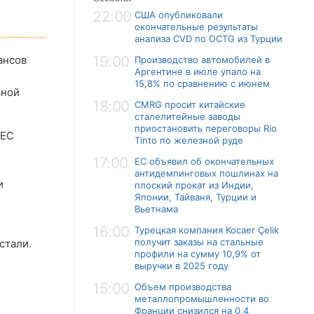
22:00
США опубликовали
окончательные результаты
анализа CVD по OCTG из Турции
19:00
ансов
Производство автомобилей в
Аргентине в июле упало на
15,8% по сравнению с июнем
ьной
18:00
CMRG просит китайские
сталелитейные заводы
приостановить переговоры Rio
 ЕС
Tinto по железной руде
17:00
ЕС объявил об окончательных
антидемпинговых пошлинах на
и
плоский прокат из Индии,
Японии, Тайваня, Турции и
Вьетнама
16:00
Турецкая компания Kocaer Çelik
получит заказы на стальные
стали.
профили на сумму 10,9% от
выручки в 2025 году
15:00
Объем производства
металлопромышленности во
Франции снизился на 0,4