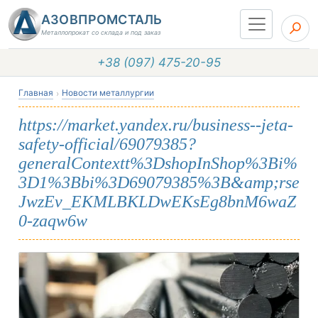
АЗОВПРОМСТАЛЬ
Металлопрокат со склада и под заказ
+38 (097) 475-20-95
Главная
Новости металлургии
https://market.yandex.ru/business--jeta-
safety-official/69079385?
generalContextt%3DshopInShop%3Bi%
3D1%3Bbi%3D69079385%3B&amp;rse
JwzEv_EKMLBKLDwEKsEg8bnM6waZ
0-zaqw6w