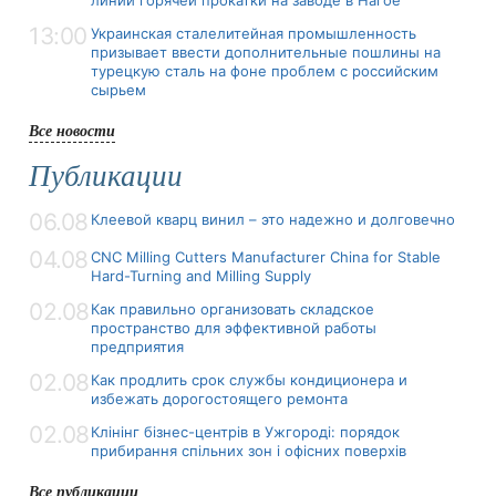
13:00
Украинская сталелитейная промышленность
призывает ввести дополнительные пошлины на
турецкую сталь на фоне проблем с российским
сырьем
Все новости
Публикации
06.08
Клеевой кварц винил – это надежно и долговечно
04.08
CNC Milling Cutters Manufacturer China for Stable
Hard-Turning and Milling Supply
02.08
Как правильно организовать складское
пространство для эффективной работы
предприятия
02.08
Как продлить срок службы кондиционера и
избежать дорогостоящего ремонта
02.08
Клінінг бізнес-центрів в Ужгороді: порядок
прибирання спільних зон і офісних поверхів
Все публикации